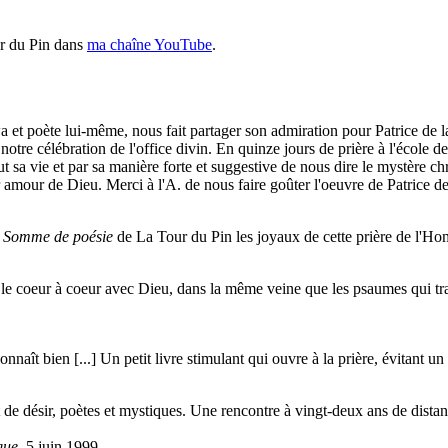
ur du Pin dans
ma chaîne YouTube
.
a et poète lui-même, nous fait partager son admiration pour Patrice de 
tre célébration de l'office divin. En quinze jours de prière à l'école d
a vie et par sa manière forte et suggestive de nous dire le mystère chré
amour de Dieu. Merci à l'A. de nous faire goûter l'oeuvre de Patrice de
a
Somme de poésie
de La Tour du Pin les joyaux de cette prière de l'H
le coeur à coeur avec Dieu, dans la même veine que les psaumes qui transc
nnaît bien [...] Un petit livre stimulant qui ouvre à la prière, évitant u
 de désir, poètes et mystiques. Une rencontre à vingt-deux ans de dist
que,
5 juin 1999.