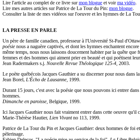
Lire l'article au complet de ce livre sur
mon blogue
et voir
ma vidéo
.
Lire mes autres articles sur Patrice de La Tour du Pin:
mon blogue
.
Consulter la liste de mes vidéeos sur l'oeuvre et les hymnes de La To
LA PRESSE EN PARLE
Un père de famille canadien, professeur à l'Université St-Paul d'Ottaw
poésie
nous a naguère captivés, et dont les hymnes enchantent encore no
même temps, nous nous laissons doucement habiter par la quête que fut s
femmes et des hommes qui aiment prier en beauté et qui poétisent leur 
Jean Radermakers s.j.
Nouvelle Revue Théologique 125-4,
2003.
Le poète québécois Jacques Gauthier a su discerner pour nous dans l
Jean Borel,
L'Écho de Lausanne,
1999.
Durant 15 jours, c'est avec la poésie que nous pouvons ici entrer dans 
hommes.
Dimanche en paroisse,
Belgique, 1999.
Ici Jacques Gauthier nous fait vraiment entrer dans cette oeuvre qu'il co
Marie-Thérèse Hautier,
Lien Vivant
no 113, 1999.
Patrice de La Tour du Pin et Jacques Gauthier: deux hommes de foi et
pèlerinage.
Fabien Delecos, "La poésie mise au service de la foi",
La Libre Belgi