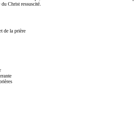
 du Christ ressuscité
.
t de la prière
r
rrante
rières