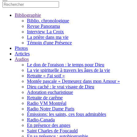
Bibliographie
Biblio. chronologique
Revue Panorama
Interview La Croix
La prière dans ma vie
Témoin d'une Présence
Photos
Articles
Audios
Le don de l'oraison : le temps pour Dieu
La vie spirituelle à travers les âges de la vie
Retraite « J'ai soif »
Montée pascale « Demeurez dans mon Amour »
Dieu caché : le vrai visage de Dieu
Adoration eucharistique
Retraite de carême
Radio VM Montréal
Radio Notre Dame Paris
Émissions: les saints, ces fous admirables
Radio-Canada
En présence des anges
Saint Charles de Foucauld
En sa présence : autobiographie