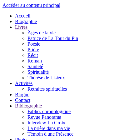
Accéder au contenu principal
Accueil
Biographie
Livres
Âges de la vie
Patrice de La Tour du Pin
Poésie
Prière
Récit
Roman
Sainteté
Spiritualité
Thérèse de Lisieux
Activités
Retraites spirituelles
Blogue
Contact
Bibliographie
Biblio. chronologique
Revue Panorama
Interview La Croix
La prière dans ma vie
Témoin d'une Présence
Photos