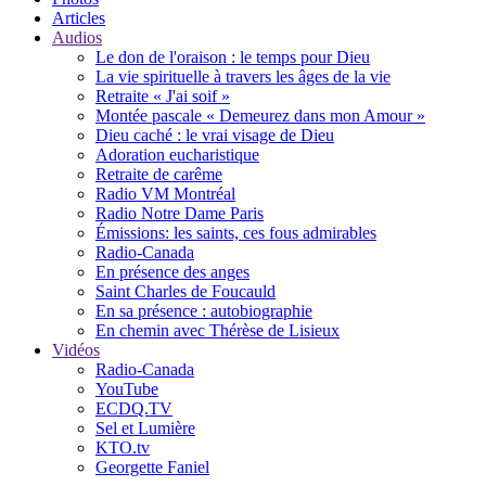
Articles
Audios
Le don de l'oraison : le temps pour Dieu
La vie spirituelle à travers les âges de la vie
Retraite « J'ai soif »
Montée pascale « Demeurez dans mon Amour »
Dieu caché : le vrai visage de Dieu
Adoration eucharistique
Retraite de carême
Radio VM Montréal
Radio Notre Dame Paris
Émissions: les saints, ces fous admirables
Radio-Canada
En présence des anges
Saint Charles de Foucauld
En sa présence : autobiographie
En chemin avec Thérèse de Lisieux
Vidéos
Radio-Canada
YouTube
ECDQ.TV
Sel et Lumière
KTO.tv
Georgette Faniel