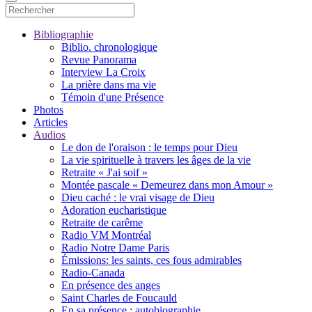
Bibliographie
Biblio. chronologique
Revue Panorama
Interview La Croix
La prière dans ma vie
Témoin d'une Présence
Photos
Articles
Audios
Le don de l'oraison : le temps pour Dieu
La vie spirituelle à travers les âges de la vie
Retraite « J'ai soif »
Montée pascale « Demeurez dans mon Amour »
Dieu caché : le vrai visage de Dieu
Adoration eucharistique
Retraite de carême
Radio VM Montréal
Radio Notre Dame Paris
Émissions: les saints, ces fous admirables
Radio-Canada
En présence des anges
Saint Charles de Foucauld
En sa présence : autobiographie