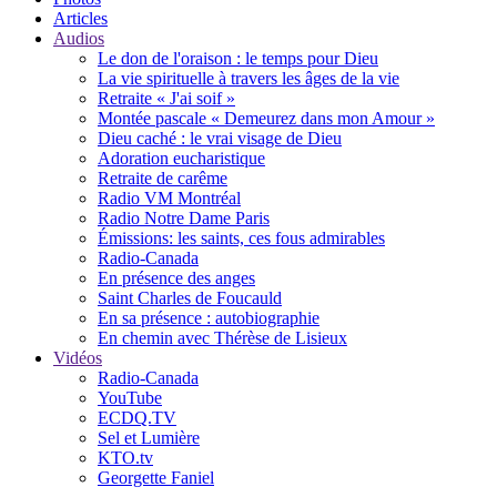
Articles
Audios
Le don de l'oraison : le temps pour Dieu
La vie spirituelle à travers les âges de la vie
Retraite « J'ai soif »
Montée pascale « Demeurez dans mon Amour »
Dieu caché : le vrai visage de Dieu
Adoration eucharistique
Retraite de carême
Radio VM Montréal
Radio Notre Dame Paris
Émissions: les saints, ces fous admirables
Radio-Canada
En présence des anges
Saint Charles de Foucauld
En sa présence : autobiographie
En chemin avec Thérèse de Lisieux
Vidéos
Radio-Canada
YouTube
ECDQ.TV
Sel et Lumière
KTO.tv
Georgette Faniel