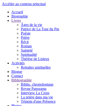
Accéder au contenu principal
Accueil
Biographie
Livres
Âges de la vie
Patrice de La Tour du Pin
Poésie
Prière
Récit
Roman
Sainteté
Spiritualité
Thérèse de Lisieux
Activités
Retraites spirituelles
Blogue
Contact
Bibliographie
Biblio. chronologique
Revue Panorama
Interview La Croix
La prière dans ma vie
Témoin d'une Présence
Photos