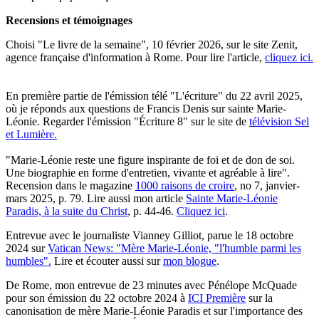
Recensions et témoignages
Choisi "Le livre de la semaine", 10 février 2026, sur le site Zenit,
agence française d'information à Rome. Pour lire l'article,
cliquez ici.
En première partie de l'émission télé "L'écriture" du 22 avril 2025,
où je réponds aux questions de Francis Denis sur sainte Marie-
Léonie. Regarder l'émission "Écriture 8" sur le site de
télévision Sel
et Lumière.
"Marie-Léonie reste une figure inspirante de foi et de don de soi.
Une biographie en forme d'entretien, vivante et agréable à lire".
Recension dans le magazine
1000 raisons de croire
, no 7, janvier-
mars 2025, p. 79. Lire aussi mon article
Sainte Marie-Léonie
Paradis, à la suite du Christ
, p. 44-46.
Cliquez ici
.
Entrevue avec le journaliste Vianney Gilliot, parue le 18 octobre
2024 sur
Vatican News:
"Mère Marie-Léonie, "l'humble parmi les
humbles".
Lire et écouter aussi sur
mon blogue
.
De Rome, mon entrevue de 23 minutes avec Pénélope McQuade
pour son émission du 22 octobre 2024 à
ICI Première
sur la
canonisation de mère Marie-Léonie Paradis et sur l'importance des