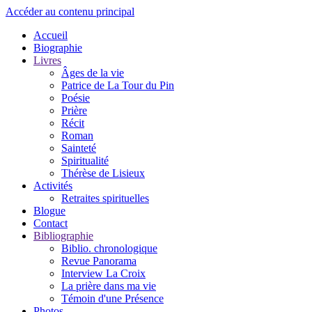
Accéder au contenu principal
Accueil
Biographie
Livres
Âges de la vie
Patrice de La Tour du Pin
Poésie
Prière
Récit
Roman
Sainteté
Spiritualité
Thérèse de Lisieux
Activités
Retraites spirituelles
Blogue
Contact
Bibliographie
Biblio. chronologique
Revue Panorama
Interview La Croix
La prière dans ma vie
Témoin d'une Présence
Photos