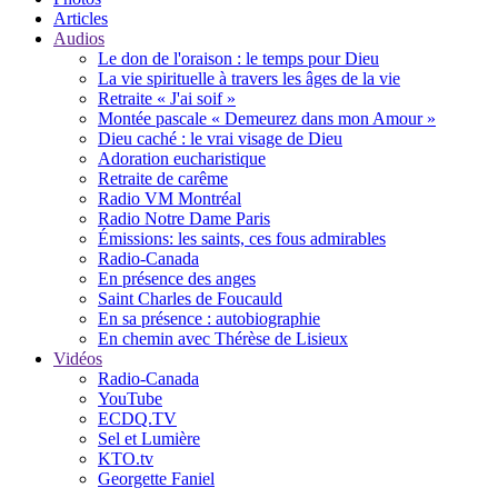
Articles
Audios
Le don de l'oraison : le temps pour Dieu
La vie spirituelle à travers les âges de la vie
Retraite « J'ai soif »
Montée pascale « Demeurez dans mon Amour »
Dieu caché : le vrai visage de Dieu
Adoration eucharistique
Retraite de carême
Radio VM Montréal
Radio Notre Dame Paris
Émissions: les saints, ces fous admirables
Radio-Canada
En présence des anges
Saint Charles de Foucauld
En sa présence : autobiographie
En chemin avec Thérèse de Lisieux
Vidéos
Radio-Canada
YouTube
ECDQ.TV
Sel et Lumière
KTO.tv
Georgette Faniel