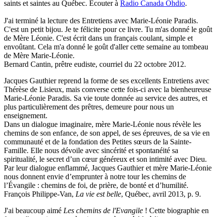
saints et saintes au Québec. Écouter à
Radio Canada Ohdio
.
J'ai terminé la lecture des Entretiens avec Marie-Léonie Paradis.
C'est un petit bijou. Je te félicite pour ce livre. Tu m'as donné le goût
de Mère Léonie. C'est écrit dans un français coulant, simple et
envoûtant. Cela m'a donné le goût d'aller cette semaine au tombeau
de Mère Marie-Léonie.
Bernard Cantin, prêtre eudiste, courriel du 22 octobre 2012.
Jacques Gauthier reprend la forme de ses excellents Entretiens avec
Thérèse de Lisieux, mais converse cette fois-ci avec la bienheureuse
Marie-Léonie Paradis. Sa vie toute donnée au service des autres, et
plus particulièrement des prêtres, demeure pour nous un
enseignement.
Dans un dialogue imaginaire, mère Marie-Léonie nous révèle les
chemins de son enfance, de son appel, de ses épreuves, de sa vie en
communauté et de la fondation des Petites sœurs de la Sainte-
Famille. Elle nous dévoile avec sincérité et spontanéité sa
spiritualité, le secret d’un cœur généreux et son intimité avec Dieu.
Par leur dialogue enflammé, Jacques Gauthier et mère Marie-Léonie
nous donnent envie d’emprunter à notre tour les chemins de
l’Évangile : chemins de foi, de prière, de bonté et d’humilité.
François Philippe-Van,
La vie est belle
, Québec, avril 2013, p. 9.
J'ai beaucoup aimé
Les chemins de l'Evangile
! Cette biographie en