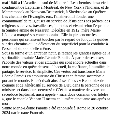
mai 1840 à L'Acadie, au sud de Montréal. Les chemins de sa vie la
conduiront de Laprairie à Montréal, de New York à l'Indiana, et de
Memramcook au Nouveau-Brunswick, à Sherbrooke au Québec.
Les chemins de l'Évangile, eux, l'amèneront à fonder une
communauté de religieuses au service de Jésus dans ses prêtres; des
religieuses actives, travailleuses, humbles et vivant selon l'esprit de
la Sainte-Famille de Nazareth. Décédée en 1912, mère Marie-
Léonie a marqué ses contemporains. Elle inspire encore les
personnes qui se laissent toucher par le regard de foi qui l'a guidée
sur des chemins qui la délestaient du superficiel pour la conduire à
l'essentiel du don d'elle-même.
Sous la forme d’un entretien fictif, je retrace les grandes lignes de la
spiritualité de sainte Marie-Léonie Paradis. À partir de ses texes,
j'aborde des valeurs et des attitudes qui sont encore actuelles dans
notre monde en quête de sens : l’accueil, la confiance, l’humilité, le
partage, le service, la simplicité. Ces vertus ont transformé Marie-
Léonie Paradis en amoureuse du Christ et en femme sacerdotale
portant le monde. Elle écrivait ainsi à ses filles : « Redoublez de
courage et de générosité au service de Dieu dans la personne de ses
ministres et dans leurs oeuvres! » C’était sa manière de vivre son
sacerdoce baptismal, aussi appelé « sacerdoce commun des fidèles
», que le concile Vatican II mettra en lumière cinquante ans après sa
mort.
Sainte Marie-Léonie Paradis a été canonisée à Rome le 20 octobre
2024 par le pape François.