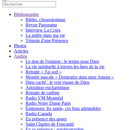
Bibliographie
Biblio. chronologique
Revue Panorama
Interview La Croix
La prière dans ma vie
Témoin d'une Présence
Photos
Articles
Audios
Le don de l'oraison : le temps pour Dieu
La vie spirituelle à travers les âges de la vie
Retraite « J'ai soif »
Montée pascale « Demeurez dans mon Amour »
Dieu caché : le vrai visage de Dieu
Adoration eucharistique
Retraite de carême
Radio VM Montréal
Radio Notre Dame Paris
Émissions: les saints, ces fous admirables
Radio-Canada
En présence des anges
Saint Charles de Foucauld
En sa présence : autobiographie