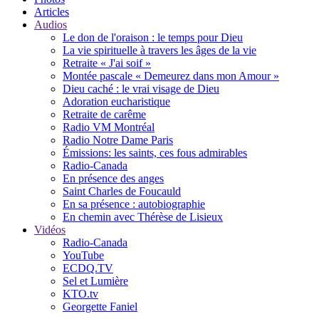
Articles
Audios
Le don de l'oraison : le temps pour Dieu
La vie spirituelle à travers les âges de la vie
Retraite « J'ai soif »
Montée pascale « Demeurez dans mon Amour »
Dieu caché : le vrai visage de Dieu
Adoration eucharistique
Retraite de carême
Radio VM Montréal
Radio Notre Dame Paris
Émissions: les saints, ces fous admirables
Radio-Canada
En présence des anges
Saint Charles de Foucauld
En sa présence : autobiographie
En chemin avec Thérèse de Lisieux
Vidéos
Radio-Canada
YouTube
ECDQ.TV
Sel et Lumière
KTO.tv
Georgette Faniel