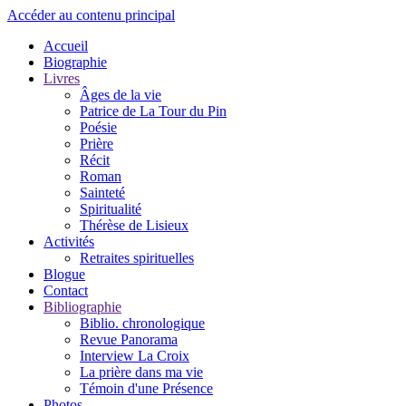
Accéder au contenu principal
Accueil
Biographie
Livres
Âges de la vie
Patrice de La Tour du Pin
Poésie
Prière
Récit
Roman
Sainteté
Spiritualité
Thérèse de Lisieux
Activités
Retraites spirituelles
Blogue
Contact
Bibliographie
Biblio. chronologique
Revue Panorama
Interview La Croix
La prière dans ma vie
Témoin d'une Présence
Photos