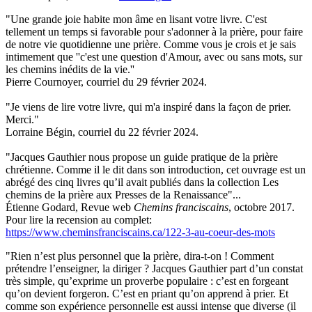
"Une grande joie habite mon âme en lisant votre livre. C'est
tellement un temps si favorable pour s'adonner à la prière, pour faire
de notre vie quotidienne une prière. Comme vous je crois et je sais
intimement que ''c'est une question d'Amour, avec ou sans mots, sur
les chemins inédits de la vie.''
Pierre Cournoyer, courriel du 29 février 2024.
"Je viens de lire votre livre, qui m'a inspiré dans la façon de prier.
Merci."
Lorraine Bégin, courriel du 22 février 2024.
"Jacques Gauthier nous propose un guide pratique de la prière
chrétienne. Comme il le dit dans son introduction, cet ouvrage est un
abrégé des cinq livres qu’il avait publiés dans la collection Les
chemins de la prière aux Presses de la Renaissance"...
Étienne Godard, Revue web
Chemins franciscains
, octobre 2017.
Pour lire la recension au complet:
https://www.cheminsfranciscains.ca/122-3-au-coeur-des-mots
"Rien n’est plus personnel que la prière, dira-t-on ! Comment
prétendre l’enseigner, la diriger ? Jacques Gauthier part d’un constat
très simple, qu’exprime un proverbe populaire : c’est en forgeant
qu’on devient forgeron. C’est en priant qu’on apprend à prier. Et
comme son expérience personnelle est aussi intense que diverse (il