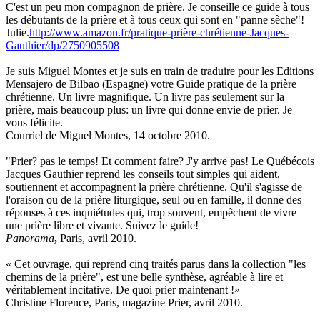
C'est un peu mon compagnon de prière. Je conseille ce guide à tous
les débutants de la prière et à tous ceux qui sont en "panne sèche"!
Julie.
http://www.amazon.fr/pratique-prière-chrétienne-Jacques-
Gauthier/dp/2750905508
Je suis Miguel Montes et je suis en train de traduire pour les Editions
Mensajero de Bilbao (Espagne) votre Guide pratique de la prière
chrétienne. Un livre magnifique. Un livre pas seulement sur la
prière, mais beaucoup plus: un livre qui donne envie de prier. Je
vous félicite.
Courriel de Miguel Montes, 14 octobre 2010.
"Prier? pas le temps! Et comment faire? J'y arrive pas! Le Québécois
Jacques Gauthier reprend les conseils tout simples qui aident,
soutiennent et accompagnent la prière chrétienne. Qu'il s'agisse de
l'oraison ou de la prière liturgique, seul ou en famille, il donne des
réponses à ces inquiétudes qui, trop souvent, empêchent de vivre
une prière libre et vivante. Suivez le guide!
Panorama
,
Paris, avril 2010.
« Cet ouvrage, qui reprend cinq traités parus dans la collection "les
chemins de la prière", est une belle synthèse, agréable à lire et
véritablement incitative. De quoi prier maintenant !»
Christine Florence, Paris, magazine Prier, avril 2010.