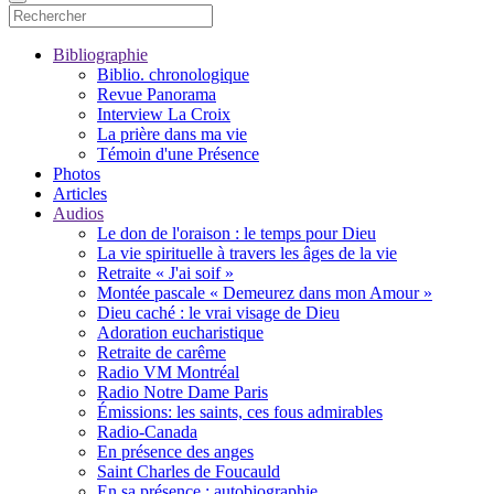
Bibliographie
Biblio. chronologique
Revue Panorama
Interview La Croix
La prière dans ma vie
Témoin d'une Présence
Photos
Articles
Audios
Le don de l'oraison : le temps pour Dieu
La vie spirituelle à travers les âges de la vie
Retraite « J'ai soif »
Montée pascale « Demeurez dans mon Amour »
Dieu caché : le vrai visage de Dieu
Adoration eucharistique
Retraite de carême
Radio VM Montréal
Radio Notre Dame Paris
Émissions: les saints, ces fous admirables
Radio-Canada
En présence des anges
Saint Charles de Foucauld
En sa présence : autobiographie