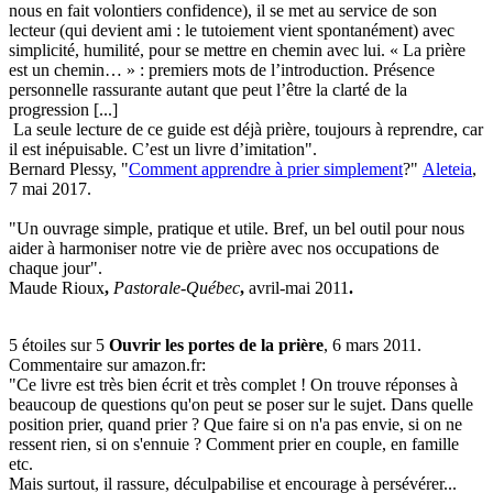
nous en fait volontiers confidence), il se met au service de son
lecteur (qui devient ami : le tutoiement vient spontanément) avec
simplicité, humilité, pour se mettre en chemin avec lui. « La prière
est un chemin… » : premiers mots de l’introduction. Présence
personnelle rassurante autant que peut l’être la clarté de la
progression [...]
La seule lecture de ce guide est déjà prière, toujours à reprendre, car
il est inépuisable. C’est un livre d’imitation".
Bernard Plessy, "
Comment apprendre à prier simplement
?"
Aleteia
,
7 mai 2017.
"Un ouvrage simple, pratique et utile. Bref, un bel outil pour nous
aider à harmoniser notre vie de prière avec nos occupations de
chaque jour".
Maude Rioux
,
Pastorale-Québec
,
avril-mai 2011
.
5 étoiles sur 5
Ouvrir les portes de la prière
, 6 mars 2011.
Commentaire sur amazon.fr:
"Ce livre est très bien écrit et très complet ! On trouve réponses à
beaucoup de questions qu'on peut se poser sur le sujet. Dans quelle
position prier, quand prier ? Que faire si on n'a pas envie, si on ne
ressent rien, si on s'ennuie ? Comment prier en couple, en famille
etc.
Mais surtout, il rassure, déculpabilise et encourage à persévérer...