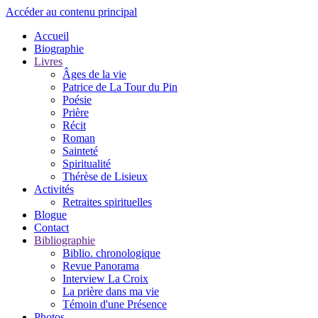
Accéder au contenu principal
Accueil
Biographie
Livres
Âges de la vie
Patrice de La Tour du Pin
Poésie
Prière
Récit
Roman
Sainteté
Spiritualité
Thérèse de Lisieux
Activités
Retraites spirituelles
Blogue
Contact
Bibliographie
Biblio. chronologique
Revue Panorama
Interview La Croix
La prière dans ma vie
Témoin d'une Présence
Photos