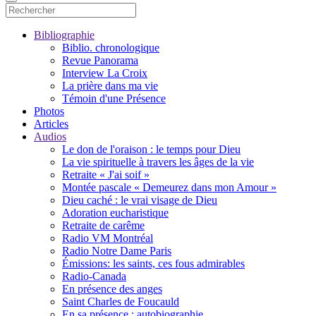
Bibliographie
Biblio. chronologique
Revue Panorama
Interview La Croix
La prière dans ma vie
Témoin d'une Présence
Photos
Articles
Audios
Le don de l'oraison : le temps pour Dieu
La vie spirituelle à travers les âges de la vie
Retraite « J'ai soif »
Montée pascale « Demeurez dans mon Amour »
Dieu caché : le vrai visage de Dieu
Adoration eucharistique
Retraite de carême
Radio VM Montréal
Radio Notre Dame Paris
Émissions: les saints, ces fous admirables
Radio-Canada
En présence des anges
Saint Charles de Foucauld
En sa présence : autobiographie