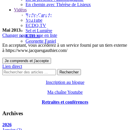
En chemin avec Thérèse de Lisieux
Vidéos
Le blogue de Jacques Gauthier
Radio-Canada
YouTube
ECDQ.TV
Mai 2013
Sel et Lumière
Changer pour une vue en liste
KTO.tv
Georgette Faniel
En acceptant, vous accéderez à un service fourni par un tiers externe
à https://www.jacquesgauthier.com/
Je comprends et j'accepte
Lien direct
Rechercher
Inscription au blogue
Ma chaîne Youtube
Retraites et conférences
Archives
2026
Janvier
(2)