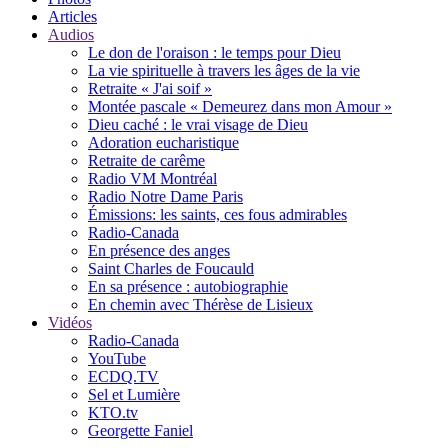
Articles
Audios
Le don de l'oraison : le temps pour Dieu
La vie spirituelle à travers les âges de la vie
Retraite « J'ai soif »
Montée pascale « Demeurez dans mon Amour »
Dieu caché : le vrai visage de Dieu
Adoration eucharistique
Retraite de carême
Radio VM Montréal
Radio Notre Dame Paris
Émissions: les saints, ces fous admirables
Radio-Canada
En présence des anges
Saint Charles de Foucauld
En sa présence : autobiographie
En chemin avec Thérèse de Lisieux
Vidéos
Radio-Canada
YouTube
ECDQ.TV
Sel et Lumière
KTO.tv
Georgette Faniel