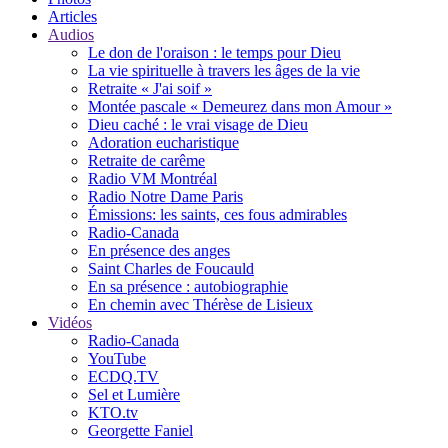
Articles
Audios
Le don de l'oraison : le temps pour Dieu
La vie spirituelle à travers les âges de la vie
Retraite « J'ai soif »
Montée pascale « Demeurez dans mon Amour »
Dieu caché : le vrai visage de Dieu
Adoration eucharistique
Retraite de carême
Radio VM Montréal
Radio Notre Dame Paris
Émissions: les saints, ces fous admirables
Radio-Canada
En présence des anges
Saint Charles de Foucauld
En sa présence : autobiographie
En chemin avec Thérèse de Lisieux
Vidéos
Radio-Canada
YouTube
ECDQ.TV
Sel et Lumière
KTO.tv
Georgette Faniel