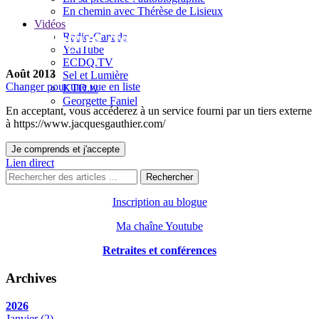
En chemin avec Thérèse de Lisieux
Vidéos
Le blogue de Jacques Gauthier
Radio-Canada
YouTube
ECDQ.TV
Août 2013
Sel et Lumière
Changer pour une vue en liste
KTO.tv
Georgette Faniel
En acceptant, vous accéderez à un service fourni par un tiers externe
à https://www.jacquesgauthier.com/
Je comprends et j'accepte
Lien direct
Rechercher
Inscription au blogue
Ma chaîne Youtube
Retraites et conférences
Archives
2026
Janvier
(2)