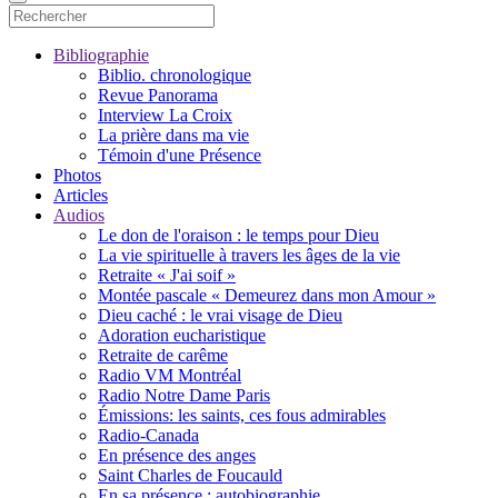
Bibliographie
Biblio. chronologique
Revue Panorama
Interview La Croix
La prière dans ma vie
Témoin d'une Présence
Photos
Articles
Audios
Le don de l'oraison : le temps pour Dieu
La vie spirituelle à travers les âges de la vie
Retraite « J'ai soif »
Montée pascale « Demeurez dans mon Amour »
Dieu caché : le vrai visage de Dieu
Adoration eucharistique
Retraite de carême
Radio VM Montréal
Radio Notre Dame Paris
Émissions: les saints, ces fous admirables
Radio-Canada
En présence des anges
Saint Charles de Foucauld
En sa présence : autobiographie