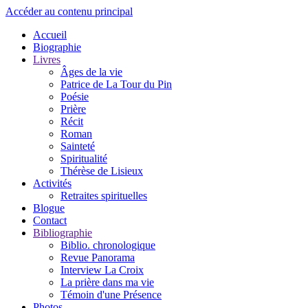
Accéder au contenu principal
Accueil
Biographie
Livres
Âges de la vie
Patrice de La Tour du Pin
Poésie
Prière
Récit
Roman
Sainteté
Spiritualité
Thérèse de Lisieux
Activités
Retraites spirituelles
Blogue
Contact
Bibliographie
Biblio. chronologique
Revue Panorama
Interview La Croix
La prière dans ma vie
Témoin d'une Présence
Photos