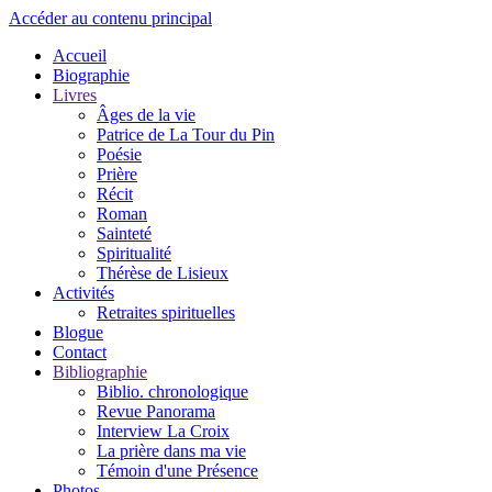
Accéder au contenu principal
Accueil
Biographie
Livres
Âges de la vie
Patrice de La Tour du Pin
Poésie
Prière
Récit
Roman
Sainteté
Spiritualité
Thérèse de Lisieux
Activités
Retraites spirituelles
Blogue
Contact
Bibliographie
Biblio. chronologique
Revue Panorama
Interview La Croix
La prière dans ma vie
Témoin d'une Présence
Photos