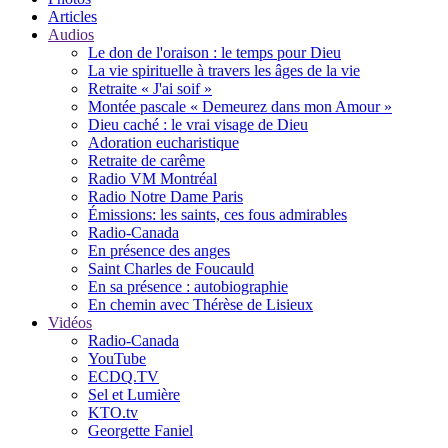
Articles
Audios
Le don de l'oraison : le temps pour Dieu
La vie spirituelle à travers les âges de la vie
Retraite « J'ai soif »
Montée pascale « Demeurez dans mon Amour »
Dieu caché : le vrai visage de Dieu
Adoration eucharistique
Retraite de carême
Radio VM Montréal
Radio Notre Dame Paris
Émissions: les saints, ces fous admirables
Radio-Canada
En présence des anges
Saint Charles de Foucauld
En sa présence : autobiographie
En chemin avec Thérèse de Lisieux
Vidéos
Radio-Canada
YouTube
ECDQ.TV
Sel et Lumière
KTO.tv
Georgette Faniel