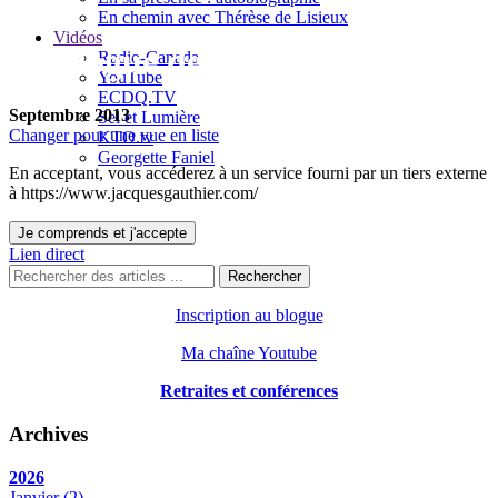
En chemin avec Thérèse de Lisieux
Vidéos
Le blogue de Jacques Gauthier
Radio-Canada
YouTube
ECDQ.TV
Septembre 2013
Sel et Lumière
Changer pour une vue en liste
KTO.tv
Georgette Faniel
En acceptant, vous accéderez à un service fourni par un tiers externe
à https://www.jacquesgauthier.com/
Je comprends et j'accepte
Lien direct
Rechercher
Inscription au blogue
Ma chaîne Youtube
Retraites et conférences
Archives
2026
Janvier
(2)