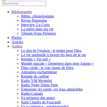
Bibliographie
Biblio. chronologique
Revue Panorama
Interview La Croix
La prière dans ma vie
Témoin d'une Présence
Photos
Articles
Audios
Le don de l'oraison : le temps pour Dieu
La vie spirituelle à travers les âges de la vie
Retraite « J'ai soif »
Montée pascale « Demeurez dans mon Amour »
Dieu caché : le vrai visage de Dieu
Adoration eucharistique
Retraite de carême
Radio VM Montréal
Radio Notre Dame Paris
Émissions: les saints, ces fous admirables
Radio-Canada
En présence des anges
Saint Charles de Foucauld
En sa présence : autobiographie