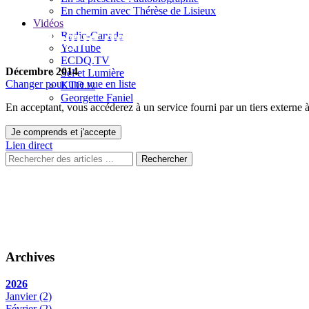
En chemin avec Thérèse de Lisieux
Vidéos
Le blogue de Jacques Gauthier
Radio-Canada
YouTube
ECDQ.TV
Décembre 2014
Sel et Lumière
Changer pour une vue en liste
KTO.tv
Georgette Faniel
En acceptant, vous accéderez à un service fourni par un tiers externe
Je comprends et j'accepte
Lien direct
Rechercher
Archives
2026
Janvier
(2)
Février
(2)