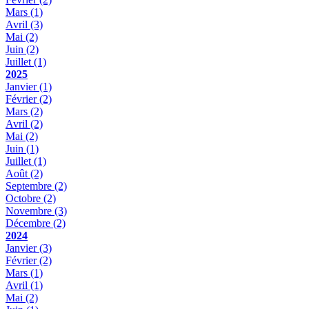
Mars
(1)
Avril
(3)
Mai
(2)
Juin
(2)
Juillet
(1)
2025
Janvier
(1)
Février
(2)
Mars
(2)
Avril
(2)
Mai
(2)
Juin
(1)
Juillet
(1)
Août
(2)
Septembre
(2)
Octobre
(2)
Novembre
(3)
Décembre
(2)
2024
Janvier
(3)
Février
(2)
Mars
(1)
Avril
(1)
Mai
(2)