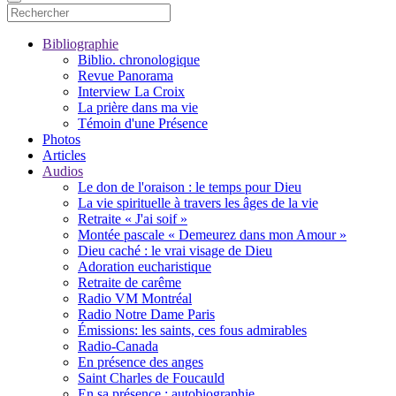
Bibliographie
Biblio. chronologique
Revue Panorama
Interview La Croix
La prière dans ma vie
Témoin d'une Présence
Photos
Articles
Audios
Le don de l'oraison : le temps pour Dieu
La vie spirituelle à travers les âges de la vie
Retraite « J'ai soif »
Montée pascale « Demeurez dans mon Amour »
Dieu caché : le vrai visage de Dieu
Adoration eucharistique
Retraite de carême
Radio VM Montréal
Radio Notre Dame Paris
Émissions: les saints, ces fous admirables
Radio-Canada
En présence des anges
Saint Charles de Foucauld
En sa présence : autobiographie