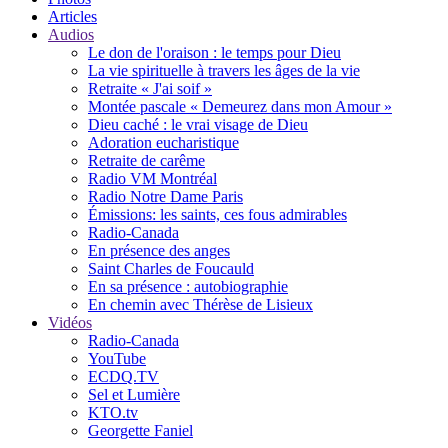
Articles
Audios
Le don de l'oraison : le temps pour Dieu
La vie spirituelle à travers les âges de la vie
Retraite « J'ai soif »
Montée pascale « Demeurez dans mon Amour »
Dieu caché : le vrai visage de Dieu
Adoration eucharistique
Retraite de carême
Radio VM Montréal
Radio Notre Dame Paris
Émissions: les saints, ces fous admirables
Radio-Canada
En présence des anges
Saint Charles de Foucauld
En sa présence : autobiographie
En chemin avec Thérèse de Lisieux
Vidéos
Radio-Canada
YouTube
ECDQ.TV
Sel et Lumière
KTO.tv
Georgette Faniel