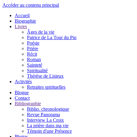
Accéder au contenu principal
Accueil
Biographie
Livres
Âges de la vie
Patrice de La Tour du Pin
Poésie
Prière
Récit
Roman
Sainteté
Spiritualité
Thérèse de Lisieux
Activités
Retraites spirituelles
Blogue
Contact
Bibliographie
Biblio. chronologique
Revue Panorama
Interview La Croix
La prière dans ma vie
Témoin d'une Présence
Photos