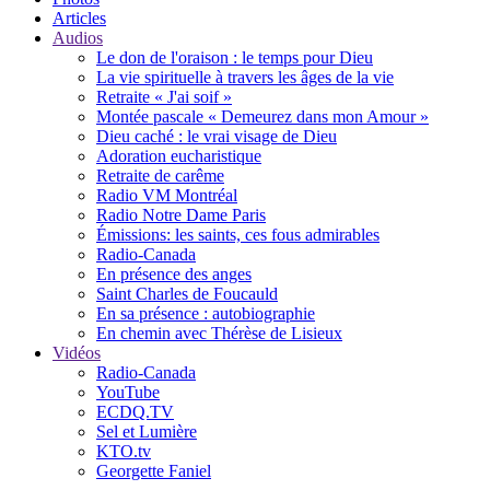
Articles
Audios
Le don de l'oraison : le temps pour Dieu
La vie spirituelle à travers les âges de la vie
Retraite « J'ai soif »
Montée pascale « Demeurez dans mon Amour »
Dieu caché : le vrai visage de Dieu
Adoration eucharistique
Retraite de carême
Radio VM Montréal
Radio Notre Dame Paris
Émissions: les saints, ces fous admirables
Radio-Canada
En présence des anges
Saint Charles de Foucauld
En sa présence : autobiographie
En chemin avec Thérèse de Lisieux
Vidéos
Radio-Canada
YouTube
ECDQ.TV
Sel et Lumière
KTO.tv
Georgette Faniel