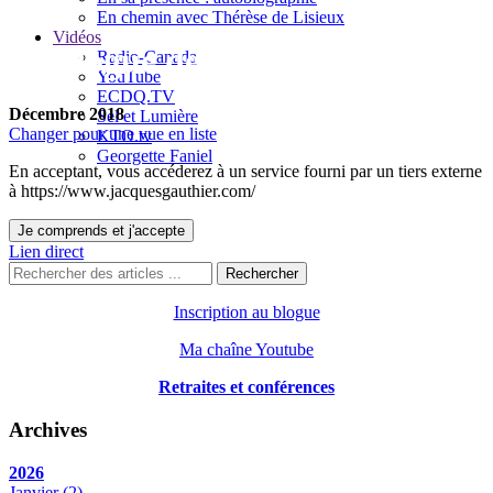
En chemin avec Thérèse de Lisieux
Vidéos
Le blogue de Jacques Gauthier
Radio-Canada
YouTube
ECDQ.TV
Décembre 2018
Sel et Lumière
Changer pour une vue en liste
KTO.tv
Georgette Faniel
En acceptant, vous accéderez à un service fourni par un tiers externe
à https://www.jacquesgauthier.com/
Je comprends et j'accepte
Lien direct
Rechercher
Inscription au blogue
Ma chaîne Youtube
Retraites et conférences
Archives
2026
Janvier
(2)