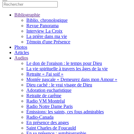
Bibliographie
Biblio. chronologique
Revue Panorama
Interview La Croix
La prière dans ma vie
Témoin d'une Présence
Photos
Articles
Audios
Le don de l'oraison : le temps pour Dieu
La vie spirituelle à travers les âges de la vie
Retraite « J'ai soif »
Montée pascale « Demeurez dans mon Amour »
Dieu caché : le vrai visage de Dieu
Adoration eucharistique
Retraite de carême
Radio VM Montréal
Radio Notre Dame Paris
Émissions: les saints, ces fous admirables
Radio-Canada
En présence des anges
Saint Charles de Foucauld
En sa présence : autobiographie