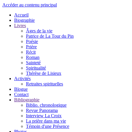
Accéder au contenu principal
Accueil
Biographie
Livres
Âges de la vie
Patrice de La Tour du Pin
Poésie
Prière
Récit
Roman
Sainteté
Spiritualité
Thérèse de Lisieux
Activités
Retraites spirituelles
Blogue
Contact
Bibliographie
Biblio. chronologique
Revue Panorama
Interview La Croix
La prière dans ma vie
Témoin d'une Présence
Photos