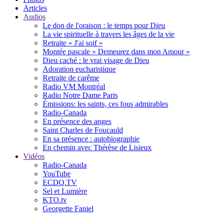
Articles
Audios
Le don de l'oraison : le temps pour Dieu
La vie spirituelle à travers les âges de la vie
Retraite « J'ai soif »
Montée pascale « Demeurez dans mon Amour »
Dieu caché : le vrai visage de Dieu
Adoration eucharistique
Retraite de carême
Radio VM Montréal
Radio Notre Dame Paris
Émissions: les saints, ces fous admirables
Radio-Canada
En présence des anges
Saint Charles de Foucauld
En sa présence : autobiographie
En chemin avec Thérèse de Lisieux
Vidéos
Radio-Canada
YouTube
ECDQ.TV
Sel et Lumière
KTO.tv
Georgette Faniel