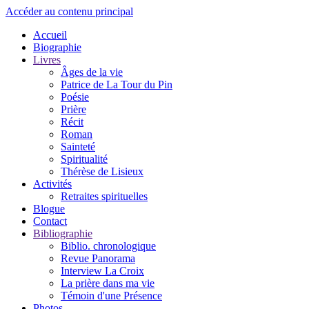
Accéder au contenu principal
Accueil
Biographie
Livres
Âges de la vie
Patrice de La Tour du Pin
Poésie
Prière
Récit
Roman
Sainteté
Spiritualité
Thérèse de Lisieux
Activités
Retraites spirituelles
Blogue
Contact
Bibliographie
Biblio. chronologique
Revue Panorama
Interview La Croix
La prière dans ma vie
Témoin d'une Présence
Photos