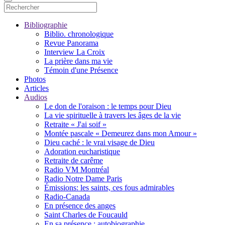
Bibliographie
Biblio. chronologique
Revue Panorama
Interview La Croix
La prière dans ma vie
Témoin d'une Présence
Photos
Articles
Audios
Le don de l'oraison : le temps pour Dieu
La vie spirituelle à travers les âges de la vie
Retraite « J'ai soif »
Montée pascale « Demeurez dans mon Amour »
Dieu caché : le vrai visage de Dieu
Adoration eucharistique
Retraite de carême
Radio VM Montréal
Radio Notre Dame Paris
Émissions: les saints, ces fous admirables
Radio-Canada
En présence des anges
Saint Charles de Foucauld
En sa présence : autobiographie