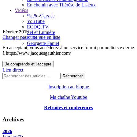
En chemin avec Thérèse de Lisieux
Vidéos
Le blogue de Jacques Gauthier
Radio-Canada
YouTube
ECDQ.TV
Février 2019
Sel et Lumière
Changer pour une vue en liste
KTO.tv
Georgette Faniel
En acceptant, vous accéderez à un service fourni par un tiers externe
à https://www.jacquesgauthier.com/
Je comprends et j'accepte
Lien direct
Rechercher
Inscription au blogue
Ma chaîne Youtube
Retraites et conférences
Archives
2026
Janvier
(2)