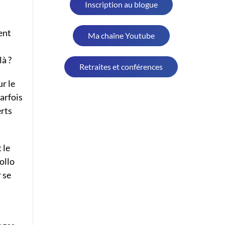
Inscription au blogue
ent
Ma chaîne Youtube
i
là ?
Retraites et conférences
r le
parfois
erts
 le
ollo
r se