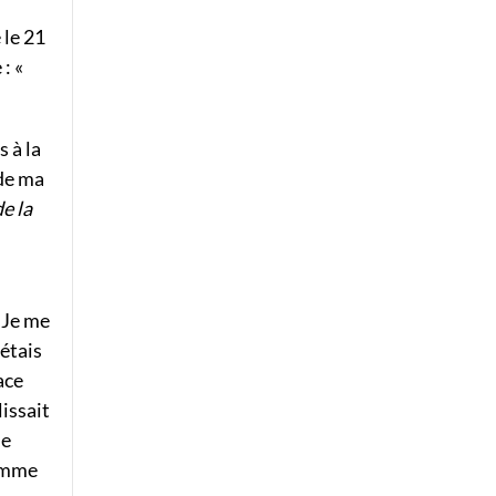
 le 21
: «
s à la
de ma
e la
 Je me
étais
ace
lissait
je
comme