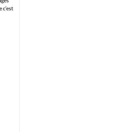
sages
e c’est