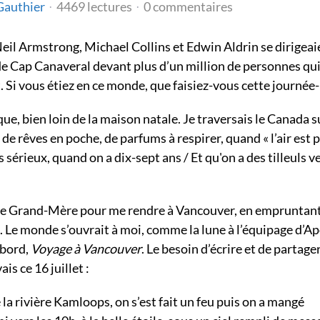
Gauthier
4469 lectures
0 commentaires
Neil Armstrong, Michael Collins et Edwin Aldrin se dirigeai
 de Cap Canaveral devant plus d’un million de personnes qu
. Si vous étiez en ce monde, que faisiez-vous cette journée-
e, bien loin de la maison natale. Je traversais le Canada su
 de rêves en poche, de parfums à respirer, quand « l’air est 
 sérieux, quand on a dix-sept ans / Et qu'on a des tilleuls v
lle de Grand-Mère pour me rendre à Vancouver, en empruntant
. Le monde s’ouvrait à moi, comme la lune à l’équipage d’Ap
 bord,
Voyage à Vancouver
. Le besoin d’écrire et de partage
ais ce 16 juillet :
e la rivière Kamloops, on s’est fait un feu puis on a mangé