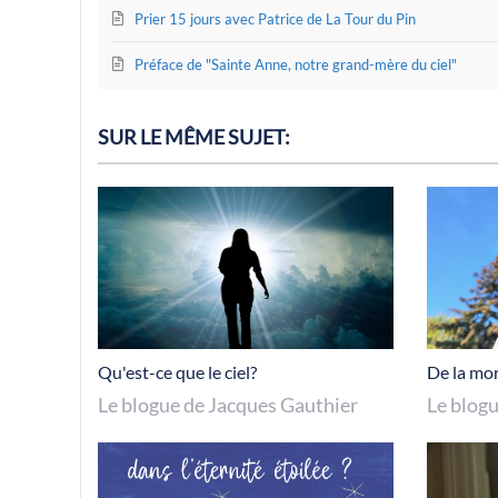
Prier 15 jours avec Patrice de La Tour du Pin
Préface de "Sainte Anne, notre grand-mère du ciel"
SUR LE MÊME SUJET:
Qu'est-ce que le ciel?
De la mort
Le blogue de Jacques Gauthier
Le blog