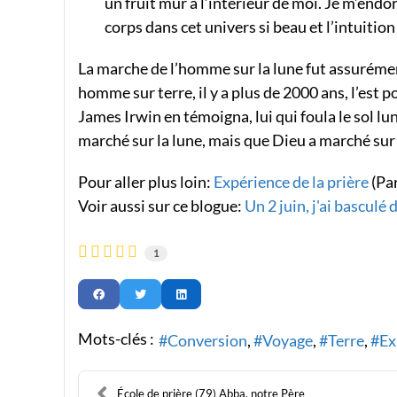
un fruit mûr à l’intérieur de moi. Je m’endor
corps dans cet univers si beau et l’intuitio
La marche de l’homme sur la lune fut assuréme
homme sur terre, il y a plus de 2000 ans, l’est p
James Irwin en témoigna, lui qui foula le sol l
marché sur la lune, mais que Dieu a marché sur l
Pour aller plus loin:
Expérience de la prière
(Par
Voir aussi sur ce blogue:
Un 2 juin, j'ai basculé 
1
Mots-clés :
Conversion
Voyage
Terre
Ex
École de prière (79) Abba, notre Père