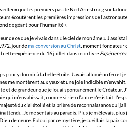
illeux que les premiers pas de Neil Armstrong sur la lune
ateurs écoutèrent les premières impressions de l'astronaute 
bond de géant pour l'humanité ».
teur de ce que je vivais dans « le ciel de mon âme ». J’assistai
1972, jour de
ma conversion au Christ
, moment fondateur 
d cette expérience du 16 juillet dans mon livre
Expérience d
s pour y dormir à la belle étoile. J’avais allumé un feu et je
rmes me montèrent aux yeux et une joie indicible m’envahit.
té et de grandeur que je louai spontanément le Créateur. J’
oie qui m’envahissait, comme si rien d’autre n’existait. L’esp
majesté du ciel étoilé et la prière de reconnaissance qui jail
nattendu. Je me sentais au paradis. Plus je m’élevais, plus 
Dieu demeure. Ébloui par ce mystère, je cueillais la paix 