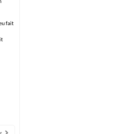
n
u fait
it
er