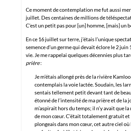
Ce moment de contemplation me fut aussi merve
juillet. Des centaines de millions de téléspect
C'est un petit pas pour [un] homme, [mais] un 
En ce 16 juillet sur terre, j’étais l’unique specta
semence d’un germe qui devait éclore le 2 juin 
vie. Je me rappelai quelques décennies plus tar
prière
:
Je m’étais allongé près de la rivière Kamloop
contemplais la voie lactée. Soudain, les la
sentais tellement petit devant tant de beau
étonné de l’intensité de ma prière et de la j
m’aspirait hors du temps; il n’y avait que la 
de mon cœur. C’était totalement gratuit et i
plongeais dans mon cœur, cet autre ciel où 