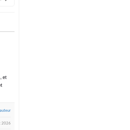
, et
et
 auteur
et 2026