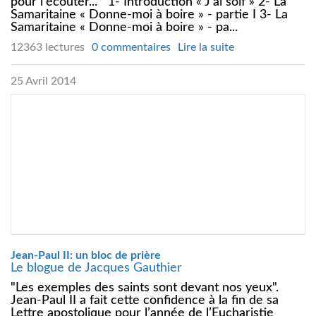
pour l'écouter... 1- Introduction « J'ai soif » 2- La
Samaritaine « Donne-moi à boire » - partie I 3- La
Samaritaine « Donne-moi à boire » - pa...
12363 lectures
0 commentaires
Lire la suite
25 Avril 2014
Jean-Paul II: un bloc de prière
Le blogue de Jacques Gauthier
"Les exemples des saints sont devant nos yeux".
Jean-Paul II a fait cette confidence à la fin de sa
Lettre apostolique pour l’année de l’Eucharistie