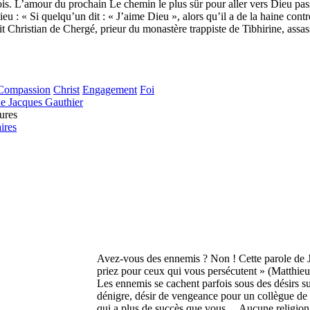
is. L’amour du prochain Le chemin le plus sûr pour aller vers Dieu pas
u : « Si quelqu’un dit : « J’aime Dieu », alors qu’il a de la haine contre
ait Christian de Chergé, prieur du monastère trappiste de Tibhirine, assas
Compassion
Christ
Engagement
Foi
e Jacques Gauthier
ures
ires
Avez-vous des ennemis ? Non ! Cette parole de 
priez pour ceux qui vous persécutent » (Matthieu
Les ennemis se cachent parfois sous des désirs s
dénigre, désir de vengeance pour un collègue de t
qui a plus de succès que vous… Aucune religion n