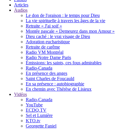
Articles
Audios
Le don de l'oraison : le temps pour Dieu
La vie spirituelle à travers les âges de la vie
Retraite « J'ai soif »
Montée pascale « Demeurez dans mon Amour »
Dieu caché : le vrai visage de Dieu
Adoration eucharistique
Retraite de carême
Radio VM Montréal
Radio Notre Dame Paris
Émissions: les saints, ces fous admirables
Radio-Canada
En présence des anges
Saint Charles de Foucauld
En sa présence : autobiographie
En chemin avec Thérèse de Lisieux
Vidéos
Radio-Canada
YouTube
ECDQ.TV
Sel et Lumière
KTO.tv
Georgette Faniel