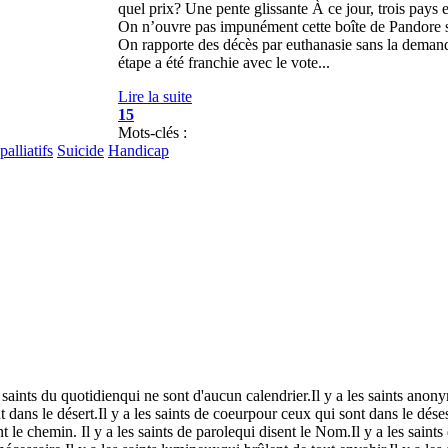
quel prix? Une pente glissante À ce jour, trois pays 
On n’ouvre pas impunément cette boîte de Pandore s
On rapporte des décès par euthanasie sans la deman
étape a été franchie avec le vote...
Lire la suite
15
Mots-clés :
palliatifs
Suicide
Handicap
 saints du quotidienqui ne sont d'aucun calendrier.Il y a les saints anonym
dans le désert.Il y a les saints de coeurpour ceux qui sont dans le désespo
 le chemin. Il y a les saints de parolequi disent le Nom.Il y a les saints