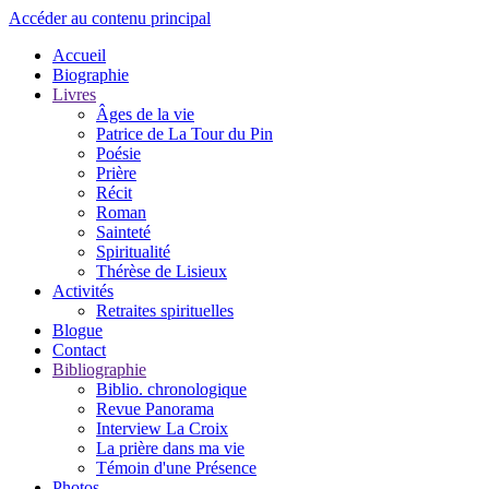
Accéder au contenu principal
Accueil
Biographie
Livres
Âges de la vie
Patrice de La Tour du Pin
Poésie
Prière
Récit
Roman
Sainteté
Spiritualité
Thérèse de Lisieux
Activités
Retraites spirituelles
Blogue
Contact
Bibliographie
Biblio. chronologique
Revue Panorama
Interview La Croix
La prière dans ma vie
Témoin d'une Présence
Photos