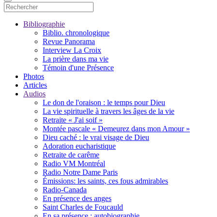
Bibliographie
Biblio. chronologique
Revue Panorama
Interview La Croix
La prière dans ma vie
Témoin d'une Présence
Photos
Articles
Audios
Le don de l'oraison : le temps pour Dieu
La vie spirituelle à travers les âges de la vie
Retraite « J'ai soif »
Montée pascale « Demeurez dans mon Amour »
Dieu caché : le vrai visage de Dieu
Adoration eucharistique
Retraite de carême
Radio VM Montréal
Radio Notre Dame Paris
Émissions: les saints, ces fous admirables
Radio-Canada
En présence des anges
Saint Charles de Foucauld
En sa présence : autobiographie