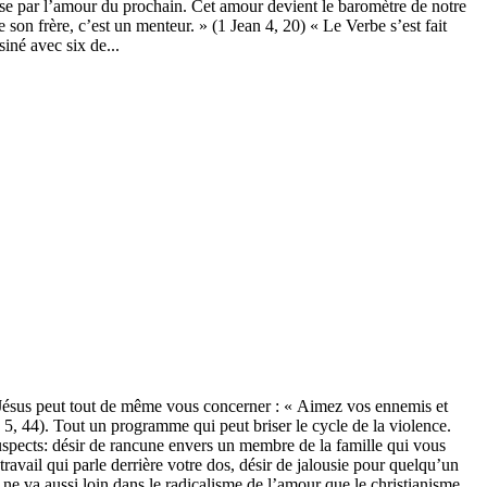
se par l’amour du prochain. Cet amour devient le baromètre de notre
 son frère, c’est un menteur. » (1 Jean 4, 20) « Le Verbe s’est fait
siné avec six de...
Jésus peut tout de même vous concerner : « Aimez vos ennemis et
 5, 44). Tout un programme qui peut briser le cycle de la violence.
uspects: désir de rancune envers un membre de la famille qui vous
ravail qui parle derrière votre dos, désir de jalousie pour quelqu’un
e va aussi loin dans le radicalisme de l’amour que le christianisme,