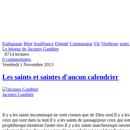
Euthanasie
Mort
Souffrance
Dignité
Compassion
Vie
Vieillesse
soins 
Le blogue de Jacques Gauthier
8714 lectures
0 commentaires
Vendredi 1 Novembre 2013
Les saints et saintes d'aucun calendrier
Jacques Gauthier
Il y a les saints inconnusqui ne sont connus que de Dieu seul.Il y a les
ceux qui sont dans la nuit.Il y a les saints de passagepour ceux qui sont 
prophètesqui montrent l'autre rive.Il y a les saints marcheursqui ouvrent