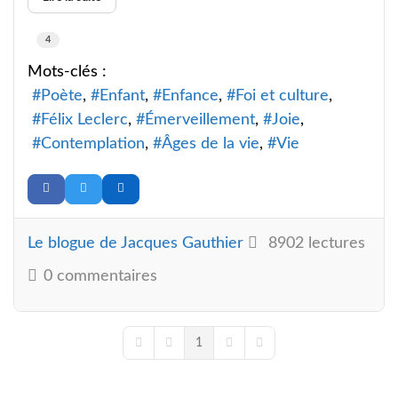
4
Mots-clés :
Poète
Enfant
Enfance
Foi et culture
Félix Leclerc
Émerveillement
Joie
Contemplation
Âges de la vie
Vie
Le blogue de Jacques Gauthier
8902 lectures
0 commentaires
1
First Page
Previous Page
Next Page
Last Page