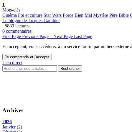
1
Mots-clés :
Cinéma
Foi et culture
Star Wars
Force
Bien
Mal
Mystère
Père
Bible
Le blogue de Jacques Gauthier
5889 lectures
0 commentaires
First Page
Previous Page
1
Next Page
Last Page
En acceptant, vous accéderez à un service fourni par un tiers externe
Je comprends et j'accepte
Lien direct
Rechercher
Archives
2026
Janvier
(2)