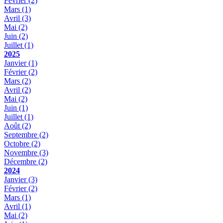
Février
(2)
Mars
(1)
Avril
(3)
Mai
(2)
Juin
(2)
Juillet
(1)
2025
Janvier
(1)
Février
(2)
Mars
(2)
Avril
(2)
Mai
(2)
Juin
(1)
Juillet
(1)
Août
(2)
Septembre
(2)
Octobre
(2)
Novembre
(3)
Décembre
(2)
2024
Janvier
(3)
Février
(2)
Mars
(1)
Avril
(1)
Mai
(2)