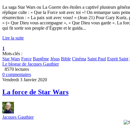
La saga Star Wars ou La Guerre des étoiles a captivé plusieurs générat
réplique culte : « Que la Force soit avec toi »! On remarque sans peine 
résurrection : « La paix soit avec vous! » (Jean 21) Pour Gary Kurtz,
» (« Que Dieu vous accompagne », « Que Dieu vous garde ». La force d
qui fit sortir son peuple d’Égypte et le guida...
Lire la suite
1
Mots-clés :
Star Wars
Force
Baptême
Jésus
Bible
Cinéma
Saint Paul
Esprit Saint
Le blogue de Jacques Gauthier
8570 lectures
0 commentaires
Vendredi 3 Janvier 2020
La force de Star Wars
Jacques Gauthier