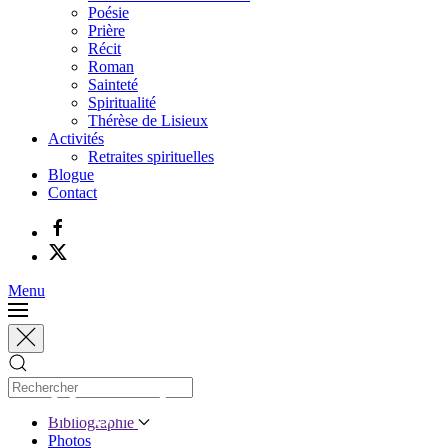
Poésie
Prière
Récit
Roman
Sainteté
Spiritualité
Thérèse de Lisieux
Activités
Retraites spirituelles
Blogue
Contact
Menu
Le blogue de Jacques Gauthier
Bibliographie
Photos