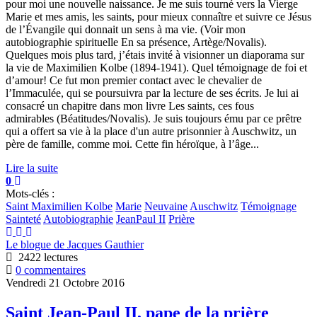
pour moi une nouvelle naissance. Je me suis tourné vers la Vierge
Marie et mes amis, les saints, pour mieux connaître et suivre ce Jésus
de l’Évangile qui donnait un sens à ma vie. (Voir mon
autobiographie spirituelle En sa présence, Artège/Novalis).
Quelques mois plus tard, j’étais invité à visionner un diaporama sur
la vie de Maximilien Kolbe (1894-1941). Quel témoignage de foi et
d’amour! Ce fut mon premier contact avec le chevalier de
l’Immaculée, qui se poursuivra par la lecture de ses écrits. Je lui ai
consacré un chapitre dans mon livre Les saints, ces fous
admirables (Béatitudes/Novalis). Je suis toujours ému par ce prêtre
qui a offert sa vie à la place d'un autre prisonnier à Auschwitz, un
père de famille, comme moi. Cette fin héroïque, à l’âge...
Lire la suite
0
Mots-clés :
Saint Maximilien Kolbe
Marie
Neuvaine
Auschwitz
Témoignage
Sainteté
Autobiographie
JeanPaul II
Prière
Le blogue de Jacques Gauthier
2422 lectures
0 commentaires
Vendredi 21 Octobre 2016
Saint Jean-Paul II, pape de la prière