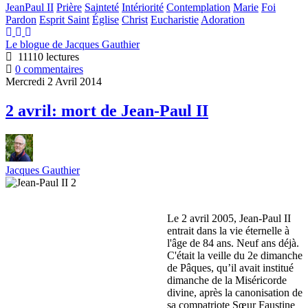
JeanPaul II
Prière
Sainteté
Intériorité
Contemplation
Marie
Foi
Pardon
Esprit Saint
Église
Christ
Eucharistie
Adoration
Le blogue de Jacques Gauthier
11110 lectures
0 commentaires
Mercredi 2 Avril 2014
2 avril: mort de Jean-Paul II
Jacques Gauthier
Le 2 avril 2005, Jean-Paul II
entrait dans la vie éternelle à
l'âge de 84 ans. Neuf ans déjà.
C'était la veille du 2e dimanche
de Pâques, qu’il avait institué
dimanche de la Miséricorde
divine, après la canonisation de
sa compatriote Sœur Faustine