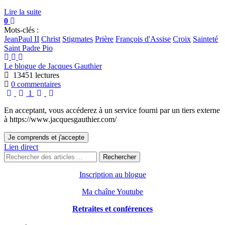
Lire la suite
0
Mots-clés :
JeanPaul II
Christ
Stigmates
Prière
François d'Assise
Croix
Sainteté
Saint Padre Pio
Le blogue de Jacques Gauthier
13451 lectures
0 commentaires
First Page
Previous Page
Next Page
Last Page
1
En acceptant, vous accéderez à un service fourni par un tiers externe
à https://www.jacquesgauthier.com/
Je comprends et j'accepte
Lien direct
Rechercher
Inscription au blogue
Ma chaîne Youtube
Retraites et conférences