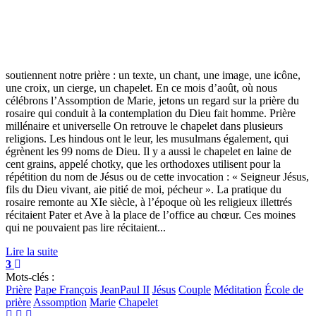
soutiennent notre prière : un texte, un chant, une image, une icône,
une croix, un cierge, un chapelet. En ce mois d’août, où nous
célébrons l’Assomption de Marie, jetons un regard sur la prière du
rosaire qui conduit à la contemplation du Dieu fait homme. Prière
millénaire et universelle On retrouve le chapelet dans plusieurs
religions. Les hindous ont le leur, les musulmans également, qui
égrènent les 99 noms de Dieu. Il y a aussi le chapelet en laine de
cent grains, appelé chotky, que les orthodoxes utilisent pour la
répétition du nom de Jésus ou de cette invocation : « Seigneur Jésus,
fils du Dieu vivant, aie pitié de moi, pécheur ». La pratique du
rosaire remonte au XIe siècle, à l’époque où les religieux illettrés
récitaient Pater et Ave à la place de l’office au chœur. Ces moines
qui ne pouvaient pas lire récitaient...
Lire la suite
3
Mots-clés :
Prière
Pape François
JeanPaul II
Jésus
Couple
Méditation
École de
prière
Assomption
Marie
Chapelet