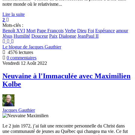
notre monde où le relativisme...
Lire la suite
2
Mots-clés :
Benoît XVI
Mort
Pape François
Verbe
Dieu
Foi
Espérance
amour
Jésus
Humilité
Douceur
Paix
Dialogue
JeanPaul II
Le blogue de Jacques Gauthier
4576 lectures
0 commentaires
Vendredi 12 Août 2022
Neuvaine à l'Immaculée avec Maximilien
Kolbe
Jacques Gauthier
Le 2 juin 1972, j’ai fait une rencontre personnelle du Christ dans
une communauté de jeunes au Québec qui changea ma vie. Ce fut