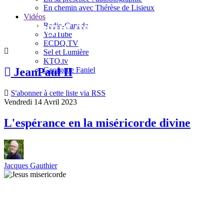
En chemin avec Thérèse de Lisieux
Vidéos
Le blogue de Jacques Gauthier
Radio-Canada
YouTube
ECDQ.TV
Sel et Lumière
KTO.tv
Georgette Faniel
JeanPaul II
S'abonner à cette liste via RSS
Vendredi 14 Avril 2023
L'espérance en la miséricorde divine
Jacques Gauthier