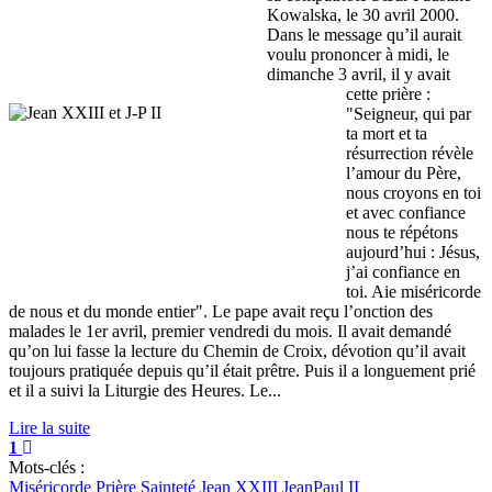
Kowalska, le 30 avril 2000.
Dans le message qu’il aurait
voulu prononcer à midi, le
dimanche 3 avril, il y avait
cette prière :
"Seigneur, qui par
ta mort et ta
résurrection révèle
l’amour du Père,
nous croyons en toi
et avec confiance
nous te répétons
aujourd’hui : Jésus,
j’ai confiance en
toi. Aie miséricorde
de nous et du monde entier". Le pape avait reçu l’onction des
malades le 1er avril, premier vendredi du mois. Il avait demandé
qu’on lui fasse la lecture du Chemin de Croix, dévotion qu’il avait
toujours pratiquée depuis qu’il était prêtre. Puis il a longuement prié
et il a suivi la Liturgie des Heures. Le...
Lire la suite
1
Mots-clés :
Miséricorde
Prière
Sainteté
Jean XXIII
JeanPaul II