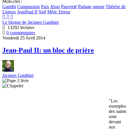
Mots-clés :
Gandhi
Compassion
Paix
Jésus
Pauvreté
Partage
amour
Thérèse de
Lisieux
JeanPaul II
Soif
Mère Teresa
Le blogue de Jacques Gauthier
13292 lectures
0 commentaires
Vendredi 25 Avril 2014
Jean-Paul II: un bloc de prière
Jacques Gauthier
"Les
exemples
des saints
sont
devant
nos