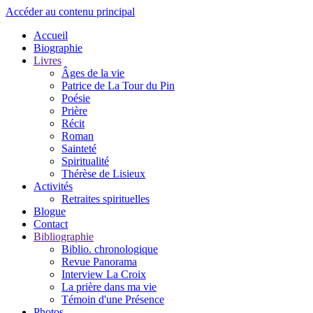
Accéder au contenu principal
Accueil
Biographie
Livres
Âges de la vie
Patrice de La Tour du Pin
Poésie
Prière
Récit
Roman
Sainteté
Spiritualité
Thérèse de Lisieux
Activités
Retraites spirituelles
Blogue
Contact
Bibliographie
Biblio. chronologique
Revue Panorama
Interview La Croix
La prière dans ma vie
Témoin d'une Présence
Photos