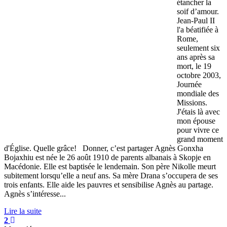
étancher la
soif d’amour.
Jean-Paul II
l'a béatifiée à
Rome,
seulement six
ans après sa
mort, le 19
octobre 2003,
Journée
mondiale des
Missions.
J'étais là avec
mon épouse
pour vivre ce
grand moment
d'Église. Quelle grâce! Donner, c’est partager Agnès Gonxha
Bojaxhiu est née le 26 août 1910 de parents albanais à Skopje en
Macédonie. Elle est baptisée le lendemain. Son père Nikolle meurt
subitement lorsqu’elle a neuf ans. Sa mère Drana s’occupera de ses
trois enfants. Elle aide les pauvres et sensibilise Agnès au partage.
Agnès s’intéresse...
Lire la suite
2