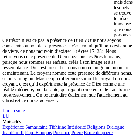
mais dans
lesquels
se trouve
le trésor
immense
que nous
portons ».
Ce trésor, n’est-ce pas la présence de Dieu ? Que nous soyons
conscients ou non de sa présence, « c’est en lui qu’il nous est donné
de vivre, de nous mouvoir, d’exister » (Actes 17, 28). Nous
retrouvons cette présence de Dieu chez tous les êtres humains,
puisque nous sommes ses enfants, créés à son image et à sa
ressemblance. Dieu est présent en nous comme un grand amour, ici
et maintenant. Le croyant nomme cette présence de différents noms,
selon sa religion. Mais ce qui différencie surtout le croyant du non-
croyant, c’est qu’il expérimente la présence de Dieu comme une
réalité intérieure, bienfaisante, qui rejoint son cœur et le transforme
progressivement. On pourrait dire également que l'attachement au
Christ est ce qui caractérise...
Lire la suite
1
Mots-clés :
Expérience
Samaritaine
Tibhirine
Intériorité
Religions
Dialogue
JeanPaul II
Pape François
Présence
Prière
École de prière