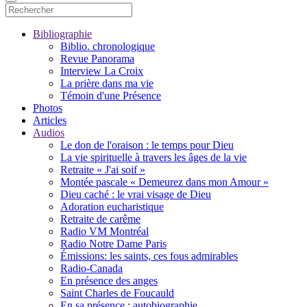
Bibliographie
Biblio. chronologique
Revue Panorama
Interview La Croix
La prière dans ma vie
Témoin d'une Présence
Photos
Articles
Audios
Le don de l'oraison : le temps pour Dieu
La vie spirituelle à travers les âges de la vie
Retraite « J'ai soif »
Montée pascale « Demeurez dans mon Amour »
Dieu caché : le vrai visage de Dieu
Adoration eucharistique
Retraite de carême
Radio VM Montréal
Radio Notre Dame Paris
Émissions: les saints, ces fous admirables
Radio-Canada
En présence des anges
Saint Charles de Foucauld
En sa présence : autobiographie