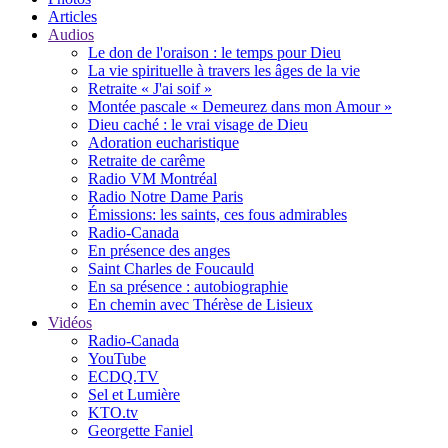
Articles
Audios
Le don de l'oraison : le temps pour Dieu
La vie spirituelle à travers les âges de la vie
Retraite « J'ai soif »
Montée pascale « Demeurez dans mon Amour »
Dieu caché : le vrai visage de Dieu
Adoration eucharistique
Retraite de carême
Radio VM Montréal
Radio Notre Dame Paris
Émissions: les saints, ces fous admirables
Radio-Canada
En présence des anges
Saint Charles de Foucauld
En sa présence : autobiographie
En chemin avec Thérèse de Lisieux
Vidéos
Radio-Canada
YouTube
ECDQ.TV
Sel et Lumière
KTO.tv
Georgette Faniel