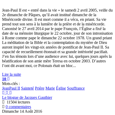
Jean-Paul II est « entré dans la vie » le samedi 2 avril 2005, veille du
2e dimanche de Pâques, qu’il avait institué dimanche de la
Miséricorde divine. Il est mort comme il a vécu, en priant. Sa vie
prend tout son sens à la lumière de la prière et de la miséricorde.
Canonisé le 27 avril 2014 par le pape François, l’Église a fixé la
date de sa mémoire liturgique le 22 octobre, jour de son intronisation
à Rome comme pape le dimanche 22 octobre 1978. Un grand priant
La méditation de la Bible et la contemplation du mystère de Dieu
auront inspiré les vingt-six années de pontificat de Jean-Paul II. Sa
capacité de recueillement étonnait et sa grande intériorité pacifiait.
J’en fus témoin lors d’une audience avec lui, quelques jours après la
béatification de son amie mère Teresa en octobre 2003. D’autres
l’ont dit avant moi, ce Polonais était un bloc...
Lire la suite
10
Mots-clés :
JeanPaul II
Sainteté
Prière
Marie
Église
Souffrance
Le blogue de Jacques Gauthier
11504 lectures
0 commentaires
Dimanche 14 Août 2016