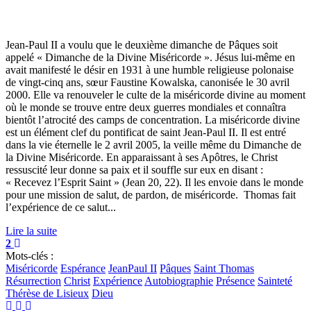
Jean-Paul II a voulu que le deuxième dimanche de Pâques soit
appelé « Dimanche de la Divine Miséricorde ». Jésus lui-même en
avait manifesté le désir en 1931 à une humble religieuse polonaise
de vingt-cinq ans, sœur Faustine Kowalska, canonisée le 30 avril
2000. Elle va renouveler le culte de la miséricorde divine au moment
où le monde se trouve entre deux guerres mondiales et connaîtra
bientôt l’atrocité des camps de concentration. La miséricorde divine
est un élément clef du pontificat de saint Jean-Paul II. Il est entré
dans la vie éternelle le 2 avril 2005, la veille même du Dimanche de
la Divine Miséricorde. En apparaissant à ses Apôtres, le Christ
ressuscité leur donne sa paix et il souffle sur eux en disant :
« Recevez l’Esprit Saint » (Jean 20, 22). Il les envoie dans le monde
pour une mission de salut, de pardon, de miséricorde. Thomas fait
l’expérience de ce salut...
Lire la suite
2
Mots-clés :
Miséricorde
Espérance
JeanPaul II
Pâques
Saint Thomas
Résurrection
Christ
Expérience
Autobiographie
Présence
Sainteté
Thérèse de Lisieux
Dieu