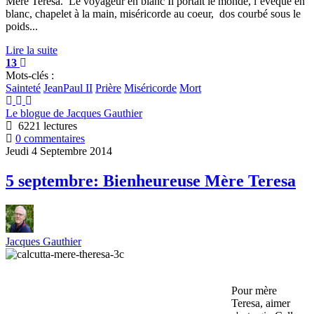
Mère Teresa. Le voyageur en blanc Il portait le monde, l’évêque en
blanc, chapelet à la main, miséricorde au coeur, dos courbé sous le
poids...
Lire la suite
13
Mots-clés :
Sainteté
JeanPaul II
Prière
Miséricorde
Mort
Le blogue de Jacques Gauthier
6221 lectures
0 commentaires
Jeudi 4 Septembre 2014
5 septembre: Bienheureuse Mère Teresa
Jacques Gauthier
Pour mère
Teresa, aimer