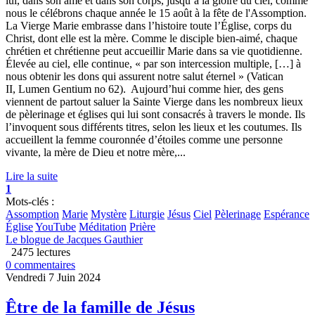
lui, dans son âme et dans son corps, jusqu’à la gloire du ciel, comme
nous le célébrons chaque année le 15 août à la fête de l'Assomption.
La Vierge Marie embrasse dans l’histoire toute l’Église, corps du
Christ, dont elle est la mère. Comme le disciple bien-aimé, chaque
chrétien et chrétienne peut accueillir Marie dans sa vie quotidienne.
Élevée au ciel, elle continue, « par son intercession multiple, […] à
nous obtenir les dons qui assurent notre salut éternel » (Vatican
II, Lumen Gentium no 62). Aujourd’hui comme hier, des gens
viennent de partout saluer la Sainte Vierge dans les nombreux lieux
de pèlerinage et églises qui lui sont consacrés à travers le monde. Ils
l’invoquent sous différents titres, selon les lieux et les coutumes. Ils
accueillent la femme couronnée d’étoiles comme une personne
vivante, la mère de Dieu et notre mère,...
Lire la suite
1
Mots-clés :
Assomption
Marie
Mystère
Liturgie
Jésus
Ciel
Pèlerinage
Espérance
Église
YouTube
Méditation
Prière
Le blogue de Jacques Gauthier
2475 lectures
0 commentaires
Vendredi 7 Juin 2024
Être de la famille de Jésus