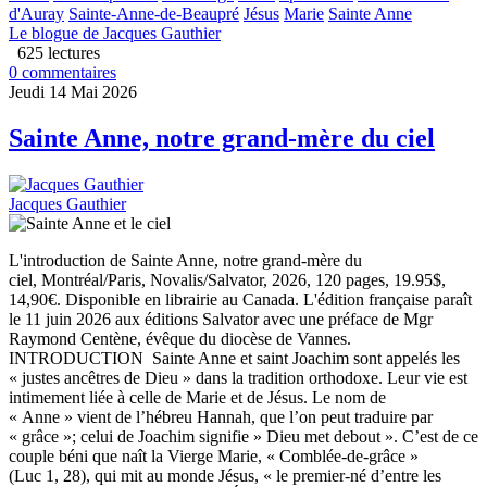
d'Auray
Sainte-Anne-de-Beaupré
Jésus
Marie
Sainte Anne
Le blogue de Jacques Gauthier
625 lectures
0 commentaires
Jeudi 14 Mai 2026
Sainte Anne, notre grand-mère du ciel
Jacques Gauthier
L'introduction de Sainte Anne, notre grand-mère du
ciel, Montréal/Paris, Novalis/Salvator, 2026, 120 pages, 19.95$,
14,90€. Disponible en librairie au Canada. L'édition française paraît
le 11 juin 2026 aux éditions Salvator avec une préface de Mgr
Raymond Centène, évêque du diocèse de Vannes.
INTRODUCTION Sainte Anne et saint Joachim sont appelés les
« justes ancêtres de Dieu » dans la tradition orthodoxe. Leur vie est
intimement liée à celle de Marie et de Jésus. Le nom de
« Anne » vient de l’hébreu Hannah, que l’on peut traduire par
« grâce »; celui de Joachim signifie » Dieu met debout ». C’est de ce
couple béni que naît la Vierge Marie, « Comblée-de-grâce »
(Luc 1, 28), qui mit au monde Jésus, « le premier-né d’entre les