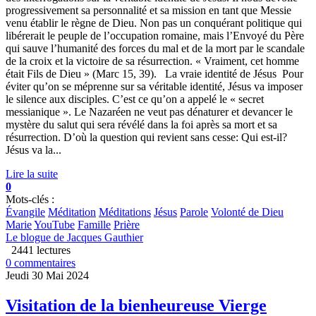
progressivement sa personnalité et sa mission en tant que Messie
venu établir le règne de Dieu. Non pas un conquérant politique qui
libérerait le peuple de l’occupation romaine, mais l’Envoyé du Père
qui sauve l’humanité des forces du mal et de la mort par le scandale
de la croix et la victoire de sa résurrection. « Vraiment, cet homme
était Fils de Dieu » (Marc 15, 39). La vraie identité de Jésus Pour
éviter qu’on se méprenne sur sa véritable identité, Jésus va imposer
le silence aux disciples. C’est ce qu’on a appelé le « secret
messianique ». Le Nazaréen ne veut pas dénaturer et devancer le
mystère du salut qui sera révélé dans la foi après sa mort et sa
résurrection. D’où la question qui revient sans cesse: Qui est-il?
Jésus va la...
Lire la suite
0
Mots-clés :
Évangile
Méditation
Méditations
Jésus
Parole
Volonté de Dieu
Marie
YouTube
Famille
Prière
Le blogue de Jacques Gauthier
2441 lectures
0 commentaires
Jeudi 30 Mai 2024
Visitation de la bienheureuse Vierge