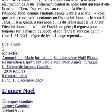
résurrection de Jésus, événement central de notre salut qui fera d’elle
la mère de Dieu. Jésus est aussi au centre de la fête de
l'Annonciation, comme l’indique l’ange Gabriel à Marie : « Voici
que tu vas concevoir et enfanter un fils ; tu lui donneras le nom de
Jésus. Il sera grand, il sera appelé Fils du Très-Haut ; le Seigneur
Dieu lui donnera le trône de David son père ; il régnera pour
toujours sur la maison de Jacob, et son règne n’aura pas de fin. »
(Luc 1, 31-33) Le règne de Jésus L’ange reprend...
Lire la suite
1
Mots-clés :
Annonciation
Marie
Incarnation
Semaine sainte
Noël
Pâques
Résurrection
Esprit Saint
Parole
Méditation
Année liturgique
Le blogue de Jacques Gauthier
2976 lectures
0 commentaires
Lundi 18 Décembre 2023
L'autre Noël
Jacques Gauthier