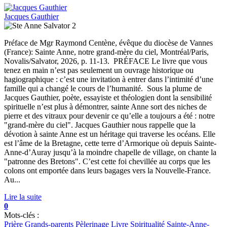
Jacques Gauthier
Préface de Mgr Raymond Centène, évêque du diocèse de Vannes
(France): Sainte Anne, notre grand-mère du ciel, Montréal/Paris,
Novalis/Salvator, 2026, p. 11-13. PRÉFACE Le livre que vous
tenez en main n’est pas seulement un ouvrage historique ou
hagiographique : c’est une invitation à entrer dans l’intimité d’une
famille qui a changé le cours de l’humanité. Sous la plume de
Jacques Gauthier, poète, essayiste et théologien dont la sensibilité
spirituelle n’est plus à démontrer, sainte Anne sort des niches de
pierre et des vitraux pour devenir ce qu’elle a toujours a été : notre
"grand-mère du ciel". Jacques Gauthier nous rappelle que la
dévotion à sainte Anne est un héritage qui traverse les océans. Elle
est l’âme de la Bretagne, cette terre d’Armorique où depuis Sainte-
Anne-d’Auray jusqu’à la moindre chapelle de village, on chante la
"patronne des Bretons". C’est cette foi chevillée au corps que les
colons ont emportée dans leurs bagages vers la Nouvelle-France.
Au...
Lire la suite
0
Mots-clés :
Prière
Grands-parents
Pèlerinage
Livre
Spiritualité
Sainte-Anne-