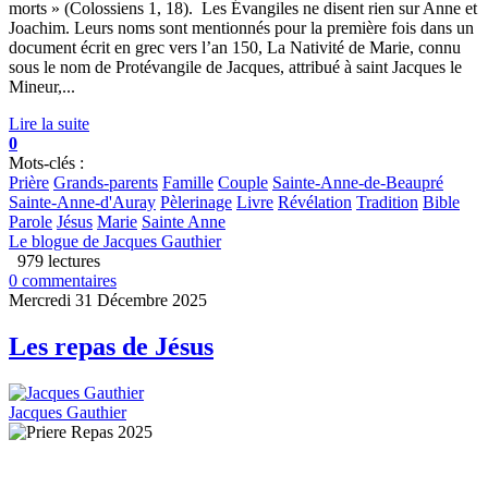
morts » (Colossiens 1, 18). Les Évangiles ne disent rien sur Anne et
Joachim. Leurs noms sont mentionnés pour la première fois dans un
document écrit en grec vers l’an 150, La Nativité de Marie, connu
sous le nom de Protévangile de Jacques, attribué à saint Jacques le
Mineur,...
Lire la suite
0
Mots-clés :
Prière
Grands-parents
Famille
Couple
Sainte-Anne-de-Beaupré
Sainte-Anne-d'Auray
Pèlerinage
Livre
Révélation
Tradition
Bible
Parole
Jésus
Marie
Sainte Anne
Le blogue de Jacques Gauthier
979 lectures
0 commentaires
Mercredi 31 Décembre 2025
Les repas de Jésus
Jacques Gauthier