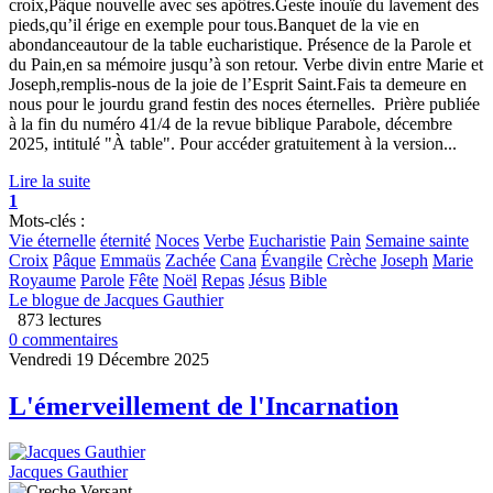
croix,Pâque nouvelle avec ses apôtres.Geste inouïe du lavement des
pieds,qu’il érige en exemple pour tous.Banquet de la vie en
abondanceautour de la table eucharistique. Présence de la Parole et
du Pain,en sa mémoire jusqu’à son retour. Verbe divin entre Marie et
Joseph,remplis-nous de la joie de l’Esprit Saint.Fais ta demeure en
nous pour le jourdu grand festin des noces éternelles. Prière publiée
à la fin du numéro 41/4 de la revue biblique Parabole, décembre
2025, intitulé "À table". Pour accéder gratuitement à la version...
Lire la suite
1
Mots-clés :
Vie éternelle
éternité
Noces
Verbe
Eucharistie
Pain
Semaine sainte
Croix
Pâque
Emmaüs
Zachée
Cana
Évangile
Crèche
Joseph
Marie
Royaume
Parole
Fête
Noël
Repas
Jésus
Bible
Le blogue de Jacques Gauthier
873 lectures
0 commentaires
Vendredi 19 Décembre 2025
L'émerveillement de l'Incarnation
Jacques Gauthier