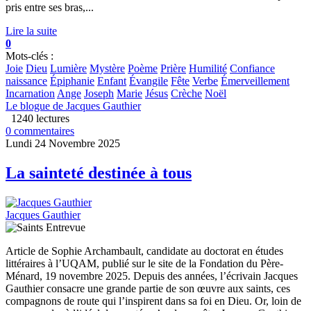
pris entre ses bras,...
Lire la suite
0
Mots-clés :
Joie
Dieu
Lumière
Mystère
Poème
Prière
Humilité
Confiance
naissance
Épiphanie
Enfant
Évangile
Fête
Verbe
Émerveillement
Incarnation
Ange
Joseph
Marie
Jésus
Crèche
Noël
Le blogue de Jacques Gauthier
1240 lectures
0 commentaires
Lundi 24 Novembre 2025
La sainteté destinée à tous
Jacques Gauthier
Article de Sophie Archambault, candidate au doctorat en études
littéraires à l’UQAM, publié sur le site de la Fondation du Père-
Ménard, 19 novembre 2025. Depuis des années, l’écrivain Jacques
Gauthier consacre une grande partie de son œuvre aux saints, ces
compagnons de route qui l’inspirent dans sa foi en Dieu. Or, loin de