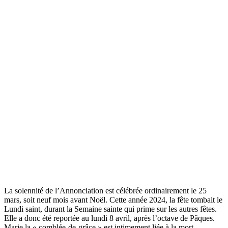
La solennité de l’Annonciation est célébrée ordinairement le 25
mars, soit neuf mois avant Noël. Cette année 2024, la fête tombait le
Lundi saint, durant la Semaine sainte qui prime sur les autres fêtes.
Elle a donc été reportée au lundi 8 avril, après l’octave de Pâques.
Marie la « comblée-de-grâce » est intimement liée à la mort-