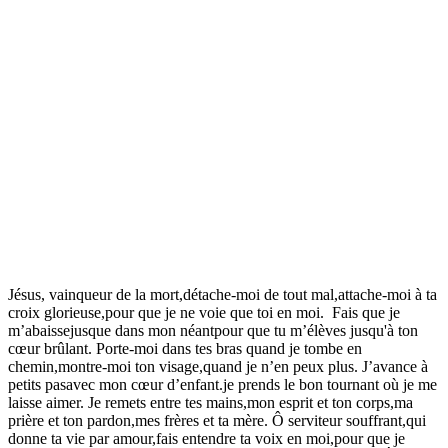
Jésus, vainqueur de la mort,détache-moi de tout mal,attache-moi à ta
croix glorieuse,pour que je ne voie que toi en moi. Fais que je
m’abaissejusque dans mon néantpour que tu m’élèves jusqu'à ton
cœur brûlant. Porte-moi dans tes bras quand je tombe en
chemin,montre-moi ton visage,quand je n’en peux plus. J’avance à
petits pasavec mon cœur d’enfant.je prends le bon tournant où je me
laisse aimer. Je remets entre tes mains,mon esprit et ton corps,ma
prière et ton pardon,mes frères et ta mère. Ô serviteur souffrant,qui
donne ta vie par amour,fais entendre ta voix en moi,pour que je