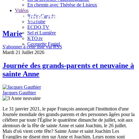
En chemin avec Thérèse de Lisieux
Vidéos
Le blogue de Jacques Gauthier
Radio-Canada
YouTube
ECDQ.TV
Marie
Sel et Lumière
KTO.tv
Georgette Faniel
S'abonner à cette liste via RSS
Mardi 21 Juillet 2026
Journée des grands-parents et neuvaine à
sainte Anne
Jacques Gauthier
Le 31 janvier 2021, le pape François annonçait l'institution d'une
Journée mondiale des grands-parents et des personnes âgées pour la
célébrer par toute l'Église le quatrième dimanche de juillet, soit aux
alentours de la fête de sainte Anne et saint Joachim, le 26 juillet.
Mais d'où vient cette fête? Sainte Anne et saint Joachim Les
Évangiles ne disent rien sur Anne et Joachim. Leurs noms sont