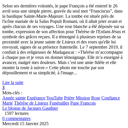
Selon ses dernières volontés, le pape François a été enterré le 26
avril sous une simple pierre, gravée du seul mot “Franciscus”, dans
la basilique Sainte-Marie-Majeure. La tombe est située près de
l'icône mariale de la Salus Populi Romani, où il allait prier avant et
après chacun de ses voyages. Une rose blanche a été déposée sur sa
tombe, expression de son affection pour Thérèse de l'Enfant-Jésus et
symbole des grâces reçues. Il a témoigné à plusieurs reprises de sa
proximité avec la jeune sainte de Lisieux et des roses qu'elle lui
envoyait, signes de sa présence fraternelle. Le 7 septembre 2019, il
confiait à des religieuses de Madagascar : «Thérèse m’accompagne
à chaque pas et je veux en donner témoignage. Elle m’a enseigné à
avancer, malgré mes douleurs. Mais c’est une amie fidèle et elle
montre la route à suivre.» Cette photo me touche par son
dépouillement et sa simplicité, à l'image...
Lire la suite
3
Mots-clés :
Année sainte
Espérance
YouTube
Prière
Mission
Rose
Confiance
Marie
Thérèse de Lisieux
Funérailles
Pape François
Le blogue de Jacques Gauthier
1597 lectures
0 commentaires
Mercredi 15 Janvier 2025