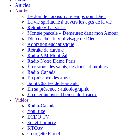
Articles
Audios
Le don de l'oraison : le temps pour Dieu
La vie spirituelle à travers les âges de la vie
Retraite « J'ai soif »
Montée pascale « Demeurez dans mon Amour »
Dieu caché : le vrai visage de Dieu
Adoration eucharistique
Retraite de carême
Radio VM Montréal
Radio Notre Dame Paris
Émissions: les saints, ces fous admirables
Radio-Canada
En présence des anges
Saint Charles de Foucauld
En sa présence : autobiographie
En chemin avec Thérèse de Lisieux
Vidéos
Radio-Canada
YouTube
ECDQ.TV
Sel et Lumière
KTO.tv
Georgette Faniel