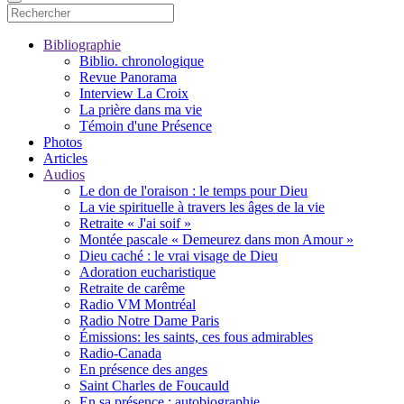
Bibliographie
Biblio. chronologique
Revue Panorama
Interview La Croix
La prière dans ma vie
Témoin d'une Présence
Photos
Articles
Audios
Le don de l'oraison : le temps pour Dieu
La vie spirituelle à travers les âges de la vie
Retraite « J'ai soif »
Montée pascale « Demeurez dans mon Amour »
Dieu caché : le vrai visage de Dieu
Adoration eucharistique
Retraite de carême
Radio VM Montréal
Radio Notre Dame Paris
Émissions: les saints, ces fous admirables
Radio-Canada
En présence des anges
Saint Charles de Foucauld
En sa présence : autobiographie