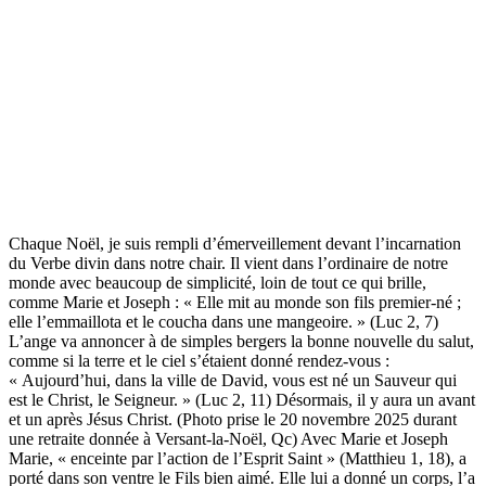
Chaque Noël, je suis rempli d’émerveillement devant l’incarnation
du Verbe divin dans notre chair. Il vient dans l’ordinaire de notre
monde avec beaucoup de simplicité, loin de tout ce qui brille,
comme Marie et Joseph : « Elle mit au monde son fils premier-né ;
elle l’emmaillota et le coucha dans une mangeoire. » (Luc 2, 7)
L’ange va annoncer à de simples bergers la bonne nouvelle du salut,
comme si la terre et le ciel s’étaient donné rendez-vous :
« Aujourd’hui, dans la ville de David, vous est né un Sauveur qui
est le Christ, le Seigneur. » (Luc 2, 11) Désormais, il y aura un avant
et un après Jésus Christ. (Photo prise le 20 novembre 2025 durant
une retraite donnée à Versant-la-Noël, Qc) Avec Marie et Joseph
Marie, « enceinte par l’action de l’Esprit Saint » (Matthieu 1, 18), a
porté dans son ventre le Fils bien aimé. Elle lui a donné un corps, l’a