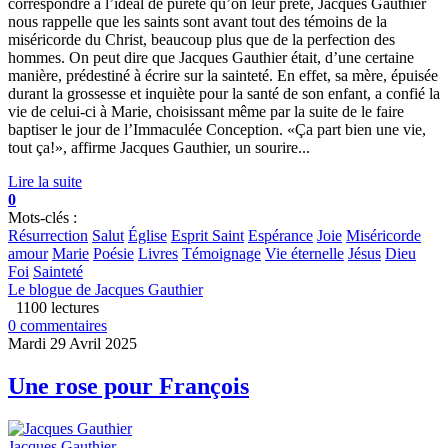
correspondre à l’idéal de pureté qu’on leur prête, Jacques Gauthier
nous rappelle que les saints sont avant tout des témoins de la
miséricorde du Christ, beaucoup plus que de la perfection des
hommes. On peut dire que Jacques Gauthier était, d’une certaine
manière, prédestiné à écrire sur la sainteté. En effet, sa mère, épuisée
durant la grossesse et inquiète pour la santé de son enfant, a confié la
vie de celui-ci à Marie, choisissant même par la suite de le faire
baptiser le jour de l’Immaculée Conception. «Ça part bien une vie,
tout ça!», affirme Jacques Gauthier, un sourire...
Lire la suite
0
Mots-clés :
Résurrection
Salut
Église
Esprit Saint
Espérance
Joie
Miséricorde
amour
Marie
Poésie
Livres
Témoignage
Vie éternelle
Jésus
Dieu
Foi
Sainteté
Le blogue de Jacques Gauthier
1100 lectures
0 commentaires
Mardi 29 Avril 2025
Une rose pour François
Jacques Gauthier