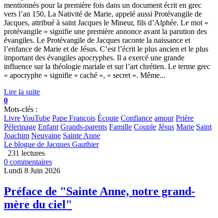
mentionnés pour la première fois dans un document écrit en grec
vers l’an 150, La Nativité de Marie, appelé aussi Protévangile de
Jacques, attribué à saint Jacques le Mineur, fils d’Alphée. Le mot «
protévangile » signifie une première annonce avant la parution des
évangiles. Le Protévangile de Jacques raconte la naissance et
l’enfance de Marie et de Jésus. C’est l’écrit le plus ancien et le plus
important des évangiles apocryphes. Il a exercé une grande
influence sur la théologie mariale et sur l’art chrétien. Le terme grec
« apocryphe » signifie « caché », « secret ». Même...
Lire la suite
0
Mots-clés :
Livre
YouTube
Pape François
Écoute
Confiance
amour
Prière
Pèlerinage
Enfant
Grands-parents
Famille
Couple
Jésus
Marie
Saint
Joachim
Neuvaine
Sainte Anne
Le blogue de Jacques Gauthier
231 lectures
0 commentaires
Lundi 8 Juin 2026
Préface de "Sainte Anne, notre grand-
mère du ciel"