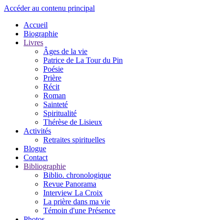
Accéder au contenu principal
Accueil
Biographie
Livres
Âges de la vie
Patrice de La Tour du Pin
Poésie
Prière
Récit
Roman
Sainteté
Spiritualité
Thérèse de Lisieux
Activités
Retraites spirituelles
Blogue
Contact
Bibliographie
Biblio. chronologique
Revue Panorama
Interview La Croix
La prière dans ma vie
Témoin d'une Présence
Photos