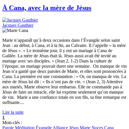
À Cana, avec la mère de Jésus
Jacques Gauthier
Marie n’apparaît qu’à deux occasions dans l’Évangile selon saint
Jean : au début, à Cana, et à la fin, au Calvaire. Il l’appelle « la mère
de Jésus ». « Le troisième jour, il y eut un mariage à Cana de
Galilée. La mère de Jésus était là. Jésus aussi avait été invité au
mariage avec ses disciples. » (Jean 2, 1-2) Dans la culture de
l’époque, un mariage pouvait durer une semaine. On manque de vin
Jean n’a gardé que deux paroles de Marie, et elles sont prononcées à
Cana. La première est une constatation : « Or, on manqua de vin. La
mère de Jésus lui dit : « Ils n’ont pas de vin. » (Jean 2, 3) Attentive
aux mariés, Marie observe leur embarras. Elle ne commande pas à
Jésus de faire un miracle, elle lui exprime seulement qu’on manque
de vin. Marie a une confiance totale en son fils, sa fine remarque est
suffisante....
Lire la suite
1
Mots-clés :
Parole
Méditation
Évangile
Alliance
Jésus
Marie
Noces
Cana