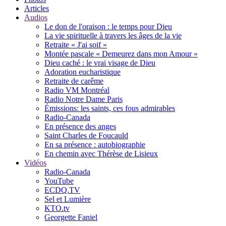
Articles
Audios
Le don de l'oraison : le temps pour Dieu
La vie spirituelle à travers les âges de la vie
Retraite « J'ai soif »
Montée pascale « Demeurez dans mon Amour »
Dieu caché : le vrai visage de Dieu
Adoration eucharistique
Retraite de carême
Radio VM Montréal
Radio Notre Dame Paris
Émissions: les saints, ces fous admirables
Radio-Canada
En présence des anges
Saint Charles de Foucauld
En sa présence : autobiographie
En chemin avec Thérèse de Lisieux
Vidéos
Radio-Canada
YouTube
ECDQ.TV
Sel et Lumière
KTO.tv
Georgette Faniel