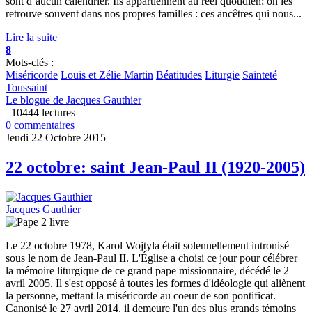
sont d’aucun calendrier. Ils appartiennent au réel quotidien; on les
retrouve souvent dans nos propres familles : ces ancêtres qui nous...
Lire la suite
8
Mots-clés :
Miséricorde
Louis et Zélie Martin
Béatitudes
Liturgie
Sainteté
Toussaint
Le blogue de Jacques Gauthier
10444 lectures
0 commentaires
Jeudi 22 Octobre 2015
22 octobre: saint Jean-Paul II (1920-2005)
Jacques Gauthier
Le 22 octobre 1978, Karol Wojtyla était solennellement intronisé
sous le nom de Jean-Paul II. L'Église a choisi ce jour pour célébrer
la mémoire liturgique de ce grand pape missionnaire, décédé le 2
avril 2005. Il s'est opposé à toutes les formes d'idéologie qui aliènent
la personne, mettant la miséricorde au coeur de son pontificat.
Canonisé le 27 avril 2014, il demeure l'un des plus grands témoins