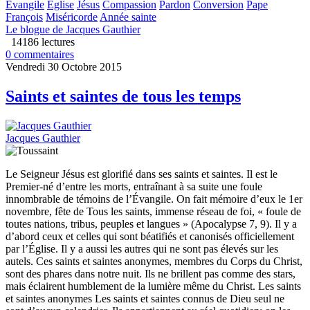
Évangile
Église
Jésus
Compassion
Pardon
Conversion
Pape
François
Miséricorde
Année sainte
Le blogue de Jacques Gauthier
14186 lectures
0 commentaires
Vendredi 30 Octobre 2015
Saints et saintes de tous les temps
Jacques Gauthier
Le Seigneur Jésus est glorifié dans ses saints et saintes. Il est le
Premier-né d’entre les morts, entraînant à sa suite une foule
innombrable de témoins de l’Évangile. On fait mémoire d’eux le 1er
novembre, fête de Tous les saints, immense réseau de foi, « foule de
toutes nations, tribus, peuples et langues » (Apocalypse 7, 9). Il y a
d’abord ceux et celles qui sont béatifiés et canonisés officiellement
par l’Église. Il y a aussi les autres qui ne sont pas élevés sur les
autels. Ces saints et saintes anonymes, membres du Corps du Christ,
sont des phares dans notre nuit. Ils ne brillent pas comme des stars,
mais éclairent humblement de la lumière même du Christ. Les saints
et saintes anonymes Les saints et saintes connus de Dieu seul ne