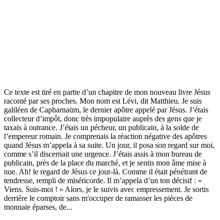
Ce texte est tiré en partie d’un chapitre de mon nouveau livre Jésus
raconté par ses proches. Mon nom est Lévi, dit Matthieu. Je suis
galiléen de Capharnaüm, le dernier apôtre appelé par Jésus. J’étais
collecteur d’impôt, donc très impopulaire auprès des gens que je
taxais à outrance. J’étais un pécheur, un publicain, à la solde de
l’empereur romain. Je comprenais la réaction négative des apôtres
quand Jésus m’appela à sa suite. Un jour, il posa son regard sur moi,
comme s’il discernait une urgence. J’étais assis à mon bureau de
publicain, près de la place du marché, et je sentis mon âme mise à
nue. Ah! le regard de Jésus ce jour-là. Comme il était pénétrant de
tendresse, rempli de miséricorde. Il m’appela d’un ton décisif : «
Viens. Suis-moi ! » Alors, je le suivis avec empressement. Je sortis
derrière le comptoir sans m'occuper de ramasser les pièces de
monnaie éparses, de...