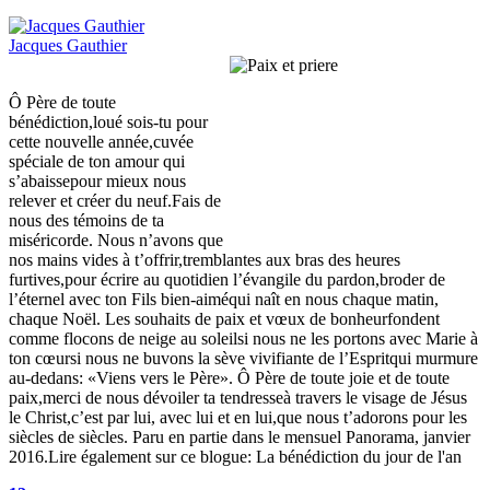
Jacques Gauthier
Ô Père de toute
bénédiction,loué sois-tu pour
cette nouvelle année,cuvée
spéciale de ton amour qui
s’abaissepour mieux nous
relever et créer du neuf.Fais de
nous des témoins de ta
miséricorde. Nous n’avons que
nos mains vides à t’offrir,tremblantes aux bras des heures
furtives,pour écrire au quotidien l’évangile du pardon,broder de
l’éternel avec ton Fils bien-aiméqui naît en nous chaque matin,
chaque Noël. Les souhaits de paix et vœux de bonheurfondent
comme flocons de neige au soleilsi nous ne les portons avec Marie à
ton cœursi nous ne buvons la sève vivifiante de l’Espritqui murmure
au-dedans: «Viens vers le Père». Ô Père de toute joie et de toute
paix,merci de nous dévoiler ta tendresseà travers le visage de Jésus
le Christ,c’est par lui, avec lui et en lui,que nous t’adorons pour les
siècles de siècles. Paru en partie dans le mensuel Panorama, janvier
2016.Lire également sur ce blogue: La bénédiction du jour de l'an