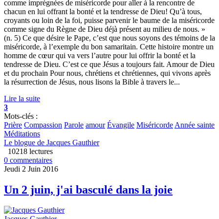
comme imprégnées de miséricorde pour aller à la rencontre de
chacun en lui offrant la bonté et la tendresse de Dieu! Qu’à tous,
croyants ou loin de la foi, puisse parvenir le baume de la miséricorde
comme signe du Règne de Dieu déjà présent au milieu de nous. »
(n. 5) Ce que désire le Pape, c’est que nous soyons des témoins de la
miséricorde, à l’exemple du bon samaritain. Cette histoire montre un
homme de cœur qui va vers l’autre pour lui offrir la bonté et la
tendresse de Dieu. C’est ce que Jésus a toujours fait. Amour de Dieu
et du prochain Pour nous, chrétiens et chrétiennes, qui vivons après
la résurrection de Jésus, nous lisons la Bible à travers le...
Lire la suite
3
Mots-clés :
Prière
Compassion
Parole
amour
Évangile
Miséricorde
Année sainte
Méditations
Le blogue de Jacques Gauthier
10218 lectures
0 commentaires
Jeudi 2 Juin 2016
Un 2 juin, j'ai basculé dans la joie
Jacques Gauthier