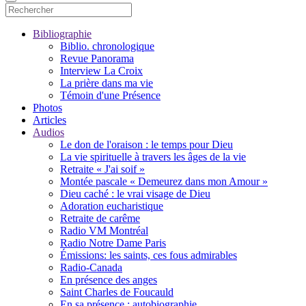
Bibliographie
Biblio. chronologique
Revue Panorama
Interview La Croix
La prière dans ma vie
Témoin d'une Présence
Photos
Articles
Audios
Le don de l'oraison : le temps pour Dieu
La vie spirituelle à travers les âges de la vie
Retraite « J'ai soif »
Montée pascale « Demeurez dans mon Amour »
Dieu caché : le vrai visage de Dieu
Adoration eucharistique
Retraite de carême
Radio VM Montréal
Radio Notre Dame Paris
Émissions: les saints, ces fous admirables
Radio-Canada
En présence des anges
Saint Charles de Foucauld
En sa présence : autobiographie