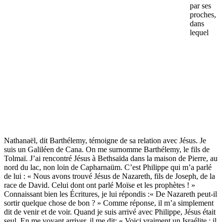
par ses
proches,
dans
lequel
Nathanaël, dit Barthélemy, témoigne de sa relation avec Jésus. Je
suis un Galiléen de Cana. On me surnomme Barthélemy, le fils de
Tolmaï. J’ai rencontré Jésus à Bethsaïda dans la maison de Pierre, au
nord du lac, non loin de Capharnaüm. C’est Philippe qui m’a parlé
de lui : « Nous avons trouvé Jésus de Nazareth, fils de Joseph, de la
race de David. Celui dont ont parlé Moïse et les prophètes ! »
Connaissant bien les Écritures, je lui répondis :« De Nazareth peut-il
sortir quelque chose de bon ? » Comme réponse, il m’a simplement
dit de venir et de voir. Quand je suis arrivé avec Philippe, Jésus était
seul. En me voyant arriver, il me dit: « Voici vraiment un Israélite : il