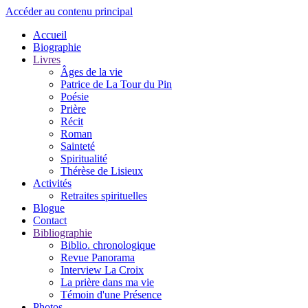
Accéder au contenu principal
Accueil
Biographie
Livres
Âges de la vie
Patrice de La Tour du Pin
Poésie
Prière
Récit
Roman
Sainteté
Spiritualité
Thérèse de Lisieux
Activités
Retraites spirituelles
Blogue
Contact
Bibliographie
Biblio. chronologique
Revue Panorama
Interview La Croix
La prière dans ma vie
Témoin d'une Présence
Photos