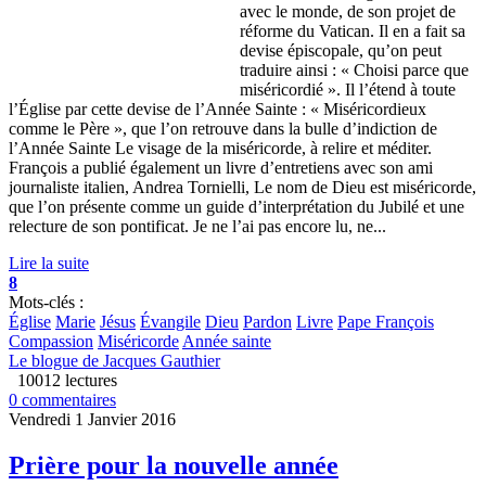
avec le monde, de son projet de
réforme du Vatican. Il en a fait sa
devise épiscopale, qu’on peut
traduire ainsi : « Choisi parce que
miséricordié ». Il l’étend à toute
l’Église par cette devise de l’Année Sainte : « Miséricordieux
comme le Père », que l’on retrouve dans la bulle d’indiction de
l’Année Sainte Le visage de la miséricorde, à relire et méditer.
François a publié également un livre d’entretiens avec son ami
journaliste italien, Andrea Tornielli, Le nom de Dieu est miséricorde,
que l’on présente comme un guide d’interprétation du Jubilé et une
relecture de son pontificat. Je ne l’ai pas encore lu, ne...
Lire la suite
8
Mots-clés :
Église
Marie
Jésus
Évangile
Dieu
Pardon
Livre
Pape François
Compassion
Miséricorde
Année sainte
Le blogue de Jacques Gauthier
10012 lectures
0 commentaires
Vendredi 1 Janvier 2016
Prière pour la nouvelle année