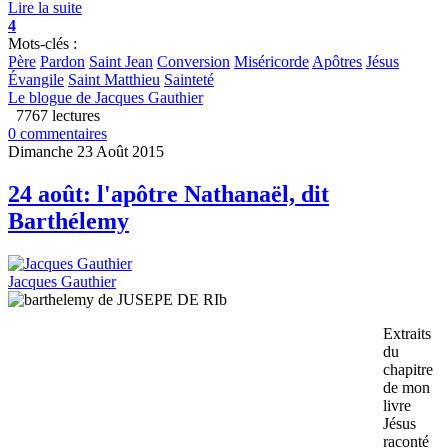
Lire la suite
4
Mots-clés :
Père
Pardon
Saint Jean
Conversion
Miséricorde
Apôtres
Jésus
Évangile
Saint Matthieu
Sainteté
Le blogue de Jacques Gauthier
7767 lectures
0 commentaires
Dimanche 23 Août 2015
24 août: l'apôtre Nathanaël, dit
Barthélemy
Jacques Gauthier
Extraits
du
chapitre
de mon
livre
Jésus
raconté