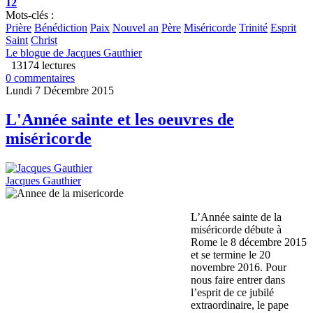
12
Mots-clés :
Prière
Bénédiction
Paix
Nouvel an
Père
Miséricorde
Trinité
Esprit
Saint
Christ
Le blogue de Jacques Gauthier
13174 lectures
0 commentaires
Lundi 7 Décembre 2015
L'Année sainte et les oeuvres de
miséricorde
Jacques Gauthier
L’Année sainte de la
miséricorde débute à
Rome le 8 décembre 2015
et se termine le 20
novembre 2016. Pour
nous faire entrer dans
l’esprit de ce jubilé
extraordinaire, le pape