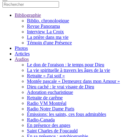
Bibliographie
Biblio. chronologique
Revue Panorama
Interview La Croix
La prière dans ma vie
Témoin d'une Présence
Photos
Articles
Audios
Le don de l'oraison : le temps pour Dieu
La vie spirituelle à travers les âges de la vie
Retraite « J'ai soif »
Montée pascale « Demeurez dans mon Amour »
Dieu caché : le vrai visage de Dieu
Adoration eucharistique
Retraite de carême
Radio VM Montréal
Radio Notre Dame Paris
Émissions: les saints, ces fous admirables
Radio-Canada
En présence des anges
Saint Charles de Foucauld
En sa présence : autobiographie