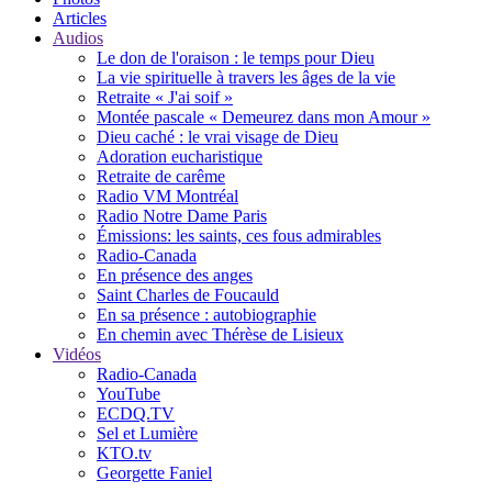
Articles
Audios
Le don de l'oraison : le temps pour Dieu
La vie spirituelle à travers les âges de la vie
Retraite « J'ai soif »
Montée pascale « Demeurez dans mon Amour »
Dieu caché : le vrai visage de Dieu
Adoration eucharistique
Retraite de carême
Radio VM Montréal
Radio Notre Dame Paris
Émissions: les saints, ces fous admirables
Radio-Canada
En présence des anges
Saint Charles de Foucauld
En sa présence : autobiographie
En chemin avec Thérèse de Lisieux
Vidéos
Radio-Canada
YouTube
ECDQ.TV
Sel et Lumière
KTO.tv
Georgette Faniel