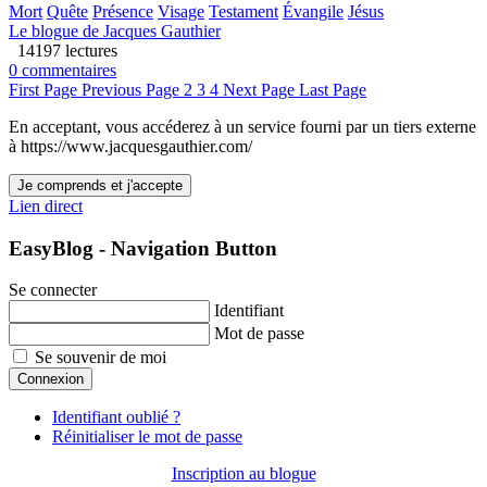
Mort
Quête
Présence
Visage
Testament
Évangile
Jésus
Le blogue de Jacques Gauthier
14197 lectures
0 commentaires
First Page
Previous Page
2
3
4
Next Page
Last Page
En acceptant, vous accéderez à un service fourni par un tiers externe
à https://www.jacquesgauthier.com/
Je comprends et j'accepte
Lien direct
EasyBlog - Navigation Button
Se connecter
Identifiant
Mot de passe
Se souvenir de moi
Connexion
Identifiant oublié ?
Réinitialiser le mot de passe
Inscription au blogue