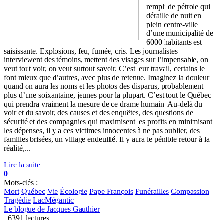
rempli de pétrole qui
déraille de nuit en
plein centre-ville
d’une municipalité de
6000 habitants est
saisissante. Explosions, feu, fumée, cris. Les journalistes
interviewent des témoins, mettent des visages sur l’impensable, on
veut tout voir, on veut surtout savoir. C’est leur travail, certains le
font mieux que d’autres, avec plus de retenue. Imaginez la douleur
quand on aura les noms et les photos des disparus, probablement
plus d’une soixantaine, jeunes pour la plupart. C’est tout le Québec
qui prendra vraiment la mesure de ce drame humain. Au-delà du
voir et du savoir, des causes et des enquêtes, des questions de
sécurité et des compagnies qui maximisent les profits en minimisant
les dépenses, il y a ces victimes innocentes à ne pas oublier, des
familles brisées, un village endeuillé. Il y aura le pénible retour à la
réalité,...
Lire la suite
0
Mots-clés :
Mort
Québec
Vie
Écologie
Pape François
Funérailles
Compassion
Tragédie
LacMégantic
Le blogue de Jacques Gauthier
6391 lectures