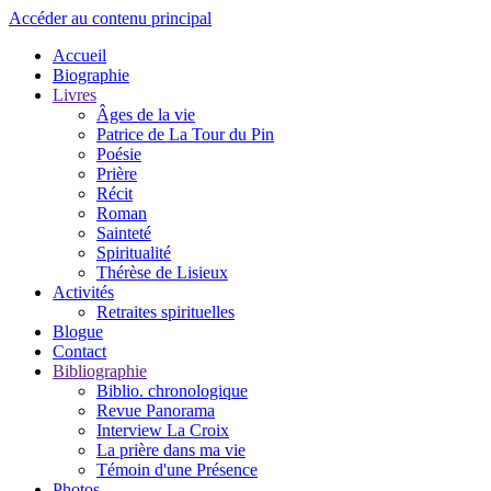
Accéder au contenu principal
Accueil
Biographie
Livres
Âges de la vie
Patrice de La Tour du Pin
Poésie
Prière
Récit
Roman
Sainteté
Spiritualité
Thérèse de Lisieux
Activités
Retraites spirituelles
Blogue
Contact
Bibliographie
Biblio. chronologique
Revue Panorama
Interview La Croix
La prière dans ma vie
Témoin d'une Présence
Photos