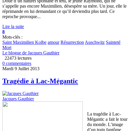
Doué d’un naturel spontané et têtu, le jeune Raymond, qui ne
s’appelle pas encore Maximilien, désespère sa mère. Un jour, elle le
réprimande en lui demandant ce qu’il deviendra plus tard. Ce
reproche provoque...
Lire la suite
8
Mots-clés :
Saint Maximilien Kolbe
amour
Résurrection
Auschwitz
Sainteté
Mort
Le blogue de Jacques Gauthier
22473 lectures
0 commentaires
Mardi 9 Juillet 2013
Tragédie à Lac-Mégantic
Jacques Gauthier
La tragédie à Lac-
Mégantic a fait le tour
du monde. L’image
d’un train fantôme