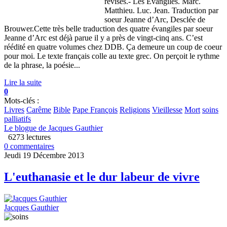
révisés.- Les Évangiles. Marc.
Matthieu. Luc. Jean. Traduction par
soeur Jeanne d’Arc, Desclée de
Brouwer.Cette très belle traduction des quatre évangiles par soeur
Jeanne d’Arc est déjà parue il y a près de vingt-cinq ans. C’est
réédité en quatre volumes chez DDB. Ça demeure un coup de coeur
pour moi. Le texte français colle au texte grec. On perçoit le rythme
de la phrase, la poésie...
Lire la suite
0
Mots-clés :
Livres
Carême
Bible
Pape François
Religions
Vieillesse
Mort
soins
palliatifs
Le blogue de Jacques Gauthier
6273 lectures
0 commentaires
Jeudi 19 Décembre 2013
L'euthanasie et le dur labeur de vivre
Jacques Gauthier