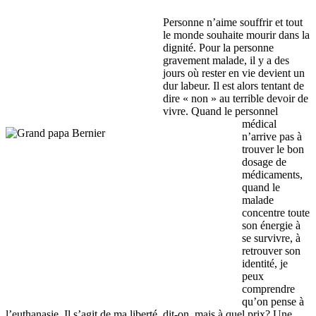
Personne n’aime souffrir et tout
le monde souhaite mourir dans la
dignité. Pour la personne
gravement malade, il y a des
jours où rester en vie devient un
dur labeur. Il est alors tentant de
dire « non » au terrible devoir de
vivre. Quand le personnel
médical
n’arrive pas à
trouver le bon
dosage de
médicaments,
quand le
malade
concentre toute
son énergie à
se survivre, à
retrouver son
identité, je
peux
comprendre
qu’on pense à
l’euthanasie. Il s’agit de ma liberté, dit-on, mais à quel prix? Une