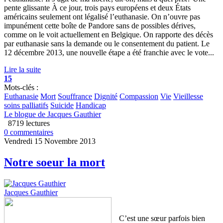
pente glissante À ce jour, trois pays européens et deux États
américains seulement ont légalisé l’euthanasie. On n’ouvre pas
impunément cette boîte de Pandore sans de possibles dérives,
comme on le voit actuellement en Belgique. On rapporte des décès
par euthanasie sans la demande ou le consentement du patient. Le
12 décembre 2013, une nouvelle étape a été franchie avec le vote...
Lire la suite
15
Mots-clés :
Euthanasie
Mort
Souffrance
Dignité
Compassion
Vie
Vieillesse
soins palliatifs
Suicide
Handicap
Le blogue de Jacques Gauthier
8719 lectures
0 commentaires
Vendredi 15 Novembre 2013
Notre soeur la mort
Jacques Gauthier
C’est une sœur parfois bien