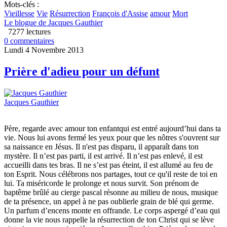
Mots-clés :
Vieillesse
Vie
Résurrection
François d'Assise
amour
Mort
Le blogue de Jacques Gauthier
7277 lectures
0 commentaires
Lundi 4 Novembre 2013
Prière d'adieu pour un défunt
Jacques Gauthier
Père, regarde avec amour ton enfantqui est entré aujourd’hui dans ta
vie. Nous lui avons fermé les yeux pour que les nôtres s'ouvrent sur
sa naissance en Jésus. Il n'est pas disparu, il apparaît dans ton
mystère. Il n’est pas parti, il est arrivé. Il n’est pas enlevé, il est
accueilli dans tes bras. Il ne s’est pas éteint, il est allumé au feu de
ton Esprit. Nous célébrons nos partages, tout ce qu'il reste de toi en
lui. Ta miséricorde le prolonge et nous survit. Son prénom de
baptême brûlé au cierge pascal résonne au milieu de nous, musique
de ta présence, un appel à ne pas oublierle grain de blé qui germe.
Un parfum d’encens monte en offrande. Le corps aspergé d’eau qui
donne la vie nous rappelle la résurrection de ton Christ qui se lève