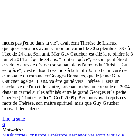
meurs pas j'entre dans la vie", avait écrit Thérèse de Lisieux
quelques semaines avant sa mort au carmel le 30 septembre 1897 à
l'âge de 24 ans. Son ami, Mgr Guy Gaucher, est allé la rejoindre le 3
juillet 2014 à l'âge de 84 ans. "Tout est grâce", se sont peut-être dit
ces deux êtres de désir en se saluant dans l'amour du Christ. "Tout
est grâce", c'est en lisant ces mots à la fin du Journal d'un curé de
campagne du romancier Georges Bernanos, que le jeune Guy
Gaucher, âgé de 18 ans, va être guidé vers Thérèse. Il sera un
spécialiste de l'un et de l'autre, prêchant même une retraite en 2004
dans un carmel sur les affinités entre le grand Georges et la petite
Thérèse ("Tout est grâce", Cerf, 2009). Bernanos avait repris ces
mots de Thérèse, son maître spirituel, mais que Guy Gaucher
trouvait fleur bleue...
Lire la suite
6
Mots-clés :
Miséricorde
Confiance
Espérance
Bernanos
Vie
Mort
Mgr Guy