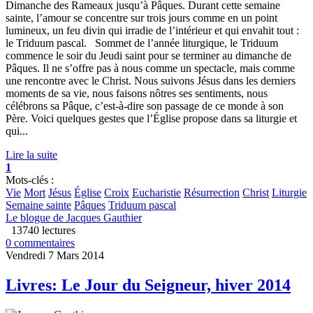
Dimanche des Rameaux jusqu’à Pâques. Durant cette semaine
sainte, l’amour se concentre sur trois jours comme en un point
lumineux, un feu divin qui irradie de l’intérieur et qui envahit tout :
le Triduum pascal. Sommet de l’année liturgique, le Triduum
commence le soir du Jeudi saint pour se terminer au dimanche de
Pâques. Il ne s’offre pas à nous comme un spectacle, mais comme
une rencontre avec le Christ. Nous suivons Jésus dans les derniers
moments de sa vie, nous faisons nôtres ses sentiments, nous
célébrons sa Pâque, c’est-à-dire son passage de ce monde à son
Père. Voici quelques gestes que l’Église propose dans sa liturgie et
qui...
Lire la suite
1
Mots-clés :
Vie
Mort
Jésus
Église
Croix
Eucharistie
Résurrection
Christ
Liturgie
Semaine sainte
Pâques
Triduum pascal
Le blogue de Jacques Gauthier
13740 lectures
0 commentaires
Vendredi 7 Mars 2014
Livres: Le Jour du Seigneur, hiver 2014