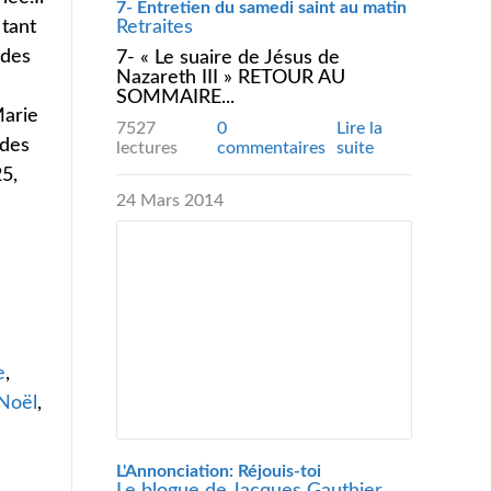
7- Entretien du samedi saint au matin
Retraites
 tant
 des
7- « Le suaire de Jésus de
Nazareth III » RETOUR AU
SOMMAIRE...
Marie
7527
0
Lire la
 des
lectures
commentaires
suite
5,
24 Mars 2014
e
Noël
L'Annonciation: Réjouis-toi