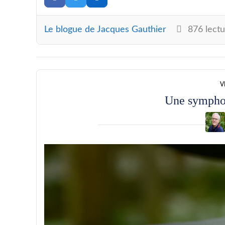
Le blogue de Jacques Gauthier
876 lectu
V
Une sympho