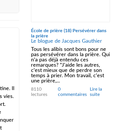
École de prière (18) Persévérer dans
la prière
Le blogue de Jacques Gauthier
Tous les alibis sont bons pour ne
pas persévérer dans la prière. Qui
n'a pas déjà entendu ces
remarques? "J'aide les autres,
c'est mieux que de perdre son
temps à prier. Mon travail, c'est
une prière,...
ine. Il
8110
0
Lire la
lectures
commentaires
suite
s vies.
rt.
e
manquer
t