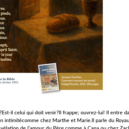
t-il celui qui doit venir?Il frappe; ouvrez-lui! Il entre d
on intimitécomme chez Marthe et Marie.Il parle du Roy
évélation de l’amour du Père,comme à Cana ou chez Zach