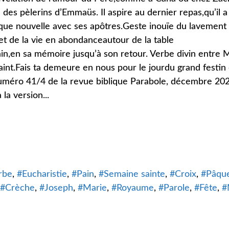
des pèlerins d’Emmaüs. Il aspire au dernier repas,qu’il a
âque nouvelle avec ses apôtres.Geste inouïe du lavement
et de la vie en abondanceautour de la table
ain,en sa mémoire jusqu’à son retour. Verbe divin entre 
Saint.Fais ta demeure en nous pour le jourdu grand festin
 numéro 41/4 de la revue biblique Parabole, décembre 202
la version...
rbe
Eucharistie
Pain
Semaine sainte
Croix
Pâqu
Crèche
Joseph
Marie
Royaume
Parole
Fête