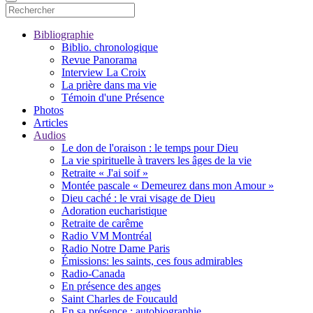
Bibliographie
Biblio. chronologique
Revue Panorama
Interview La Croix
La prière dans ma vie
Témoin d'une Présence
Photos
Articles
Audios
Le don de l'oraison : le temps pour Dieu
La vie spirituelle à travers les âges de la vie
Retraite « J'ai soif »
Montée pascale « Demeurez dans mon Amour »
Dieu caché : le vrai visage de Dieu
Adoration eucharistique
Retraite de carême
Radio VM Montréal
Radio Notre Dame Paris
Émissions: les saints, ces fous admirables
Radio-Canada
En présence des anges
Saint Charles de Foucauld
En sa présence : autobiographie