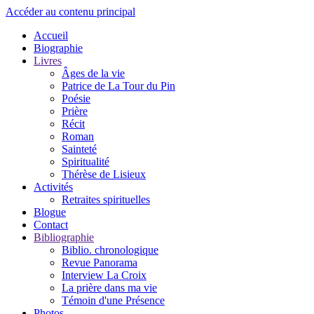
Accéder au contenu principal
Accueil
Biographie
Livres
Âges de la vie
Patrice de La Tour du Pin
Poésie
Prière
Récit
Roman
Sainteté
Spiritualité
Thérèse de Lisieux
Activités
Retraites spirituelles
Blogue
Contact
Bibliographie
Biblio. chronologique
Revue Panorama
Interview La Croix
La prière dans ma vie
Témoin d'une Présence
Photos