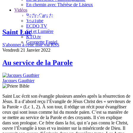
En chemin avec Thérèse de Lisieux
Vidéos
Le blogue de Jacques Gauthier
Radio-Canada
YouTube
ECDQ.TV
Saint Luc
Sel et Lumière
KTO.tv
Georgette Faniel
S'abonner à cette liste via RSS
Vendredi 21 Janvier 2022
Au service de la Parole
Jacques Gauthier
Saint Luc écrit son évangile plusieurs années après la résurrection de
Jésus. Il a d’abord reçu l’Évangile de Jésus Christ des « serviteurs de
la Parole » (Lc 1, 2). À son tour, il rédige un récit pour évangéliser
ceux qui sont issus comme lui du monde païen. C’est sa manière de
se mettre au service de la Parole et des croyants. Il s’en explique
dans son prologue. Ce frère dans la foi, qui n’a pas connu le Christ,
ouvre l’Évangile à tous et va insister sur la miséricorde de Dieu. Il