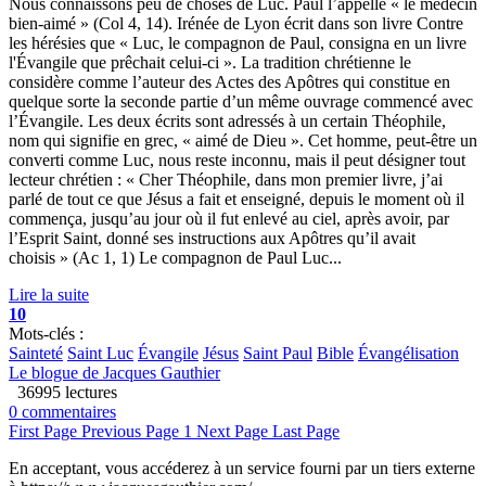
Nous connaissons peu de choses de Luc. Paul l’appelle « le médecin
bien-aimé » (Col 4, 14). Irénée de Lyon écrit dans son livre Contre
les hérésies que « Luc, le compagnon de Paul, consigna en un livre
l'Évangile que prêchait celui-ci ». La tradition chrétienne le
considère comme l’auteur des Actes des Apôtres qui constitue en
quelque sorte la seconde partie d’un même ouvrage commencé avec
l’Évangile. Les deux écrits sont adressés à un certain Théophile,
nom qui signifie en grec, « aimé de Dieu ». Cet homme, peut-être un
converti comme Luc, nous reste inconnu, mais il peut désigner tout
lecteur chrétien : « Cher Théophile, dans mon premier livre, j’ai
parlé de tout ce que Jésus a fait et enseigné, depuis le moment où il
commença, jusqu’au jour où il fut enlevé au ciel, après avoir, par
l’Esprit Saint, donné ses instructions aux Apôtres qu’il avait
choisis » (Ac 1, 1) Le compagnon de Paul Luc...
Lire la suite
10
Mots-clés :
Sainteté
Saint Luc
Évangile
Jésus
Saint Paul
Bible
Évangélisation
Le blogue de Jacques Gauthier
36995 lectures
0 commentaires
First Page
Previous Page
1
Next Page
Last Page
En acceptant, vous accéderez à un service fourni par un tiers externe