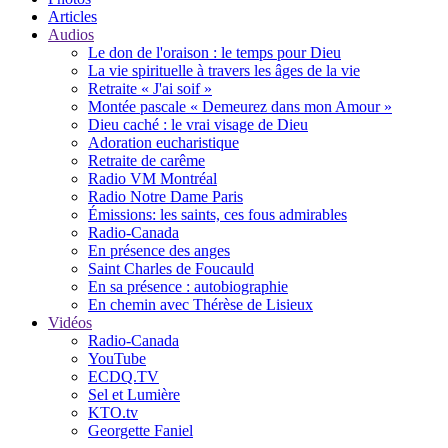
Articles
Audios
Le don de l'oraison : le temps pour Dieu
La vie spirituelle à travers les âges de la vie
Retraite « J'ai soif »
Montée pascale « Demeurez dans mon Amour »
Dieu caché : le vrai visage de Dieu
Adoration eucharistique
Retraite de carême
Radio VM Montréal
Radio Notre Dame Paris
Émissions: les saints, ces fous admirables
Radio-Canada
En présence des anges
Saint Charles de Foucauld
En sa présence : autobiographie
En chemin avec Thérèse de Lisieux
Vidéos
Radio-Canada
YouTube
ECDQ.TV
Sel et Lumière
KTO.tv
Georgette Faniel