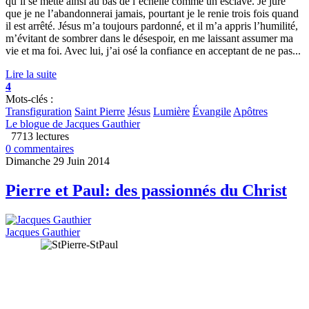
qu’il se mette ainsi au bas de l’échelle comme un esclave. Je jure
que je ne l’abandonnerai jamais, pourtant je le renie trois fois quand
il est arrêté. Jésus m’a toujours pardonné, et il m’a appris l’humilité,
m’évitant de sombrer dans le désespoir, en me laissant assumer ma
vie et ma foi. Avec lui, j’ai osé la confiance en acceptant de ne pas...
Lire la suite
4
Mots-clés :
Transfiguration
Saint Pierre
Jésus
Lumière
Évangile
Apôtres
Le blogue de Jacques Gauthier
7713 lectures
0 commentaires
Dimanche 29 Juin 2014
Pierre et Paul: des passionnés du Christ
Jacques Gauthier