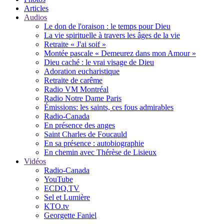
Articles
Audios
Le don de l'oraison : le temps pour Dieu
La vie spirituelle à travers les âges de la vie
Retraite « J'ai soif »
Montée pascale « Demeurez dans mon Amour »
Dieu caché : le vrai visage de Dieu
Adoration eucharistique
Retraite de carême
Radio VM Montréal
Radio Notre Dame Paris
Émissions: les saints, ces fous admirables
Radio-Canada
En présence des anges
Saint Charles de Foucauld
En sa présence : autobiographie
En chemin avec Thérèse de Lisieux
Vidéos
Radio-Canada
YouTube
ECDQ.TV
Sel et Lumière
KTO.tv
Georgette Faniel