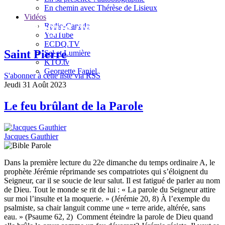
En chemin avec Thérèse de Lisieux
Vidéos
Le blogue de Jacques Gauthier
Radio-Canada
YouTube
ECDQ.TV
Saint Pierre
Sel et Lumière
KTO.tv
Georgette Faniel
S'abonner à cette liste via RSS
Jeudi 31 Août 2023
Le feu brûlant de la Parole
Jacques Gauthier
Dans la première lecture du 22e dimanche du temps ordinaire A, le
prophète Jérémie réprimande ses compatriotes qui s’éloignent du
Seigneur, car il se soucie de leur salut. Il est fatigué de parler au nom
de Dieu. Tout le monde se rit de lui : « La parole du Seigneur attire
sur moi l’insulte et la moquerie. » (Jérémie 20, 8) À l’exemple du
psalmiste, sa chair languit comme une « terre aride, altérée, sans
eau. » (Psaume 62, 2) Comment éteindre la parole de Dieu quand