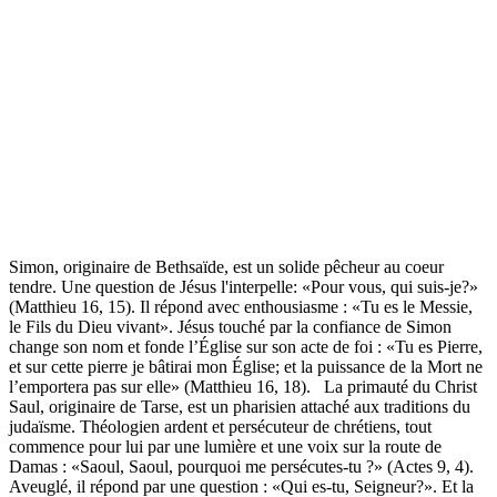
Simon, originaire de Bethsaïde, est un solide pêcheur au coeur
tendre. Une question de Jésus l'interpelle: «Pour vous, qui suis-je?»
(Matthieu 16, 15). Il répond avec enthousiasme : «Tu es le Messie,
le Fils du Dieu vivant». Jésus touché par la confiance de Simon
change son nom et fonde l’Église sur son acte de foi : «Tu es Pierre,
et sur cette pierre je bâtirai mon Église; et la puissance de la Mort ne
l’emportera pas sur elle» (Matthieu 16, 18). La primauté du Christ
Saul, originaire de Tarse, est un pharisien attaché aux traditions du
judaïsme. Théologien ardent et persécuteur de chrétiens, tout
commence pour lui par une lumière et une voix sur la route de
Damas : «Saoul, Saoul, pourquoi me persécutes-tu ?» (Actes 9, 4).
Aveuglé, il répond par une question : «Qui es-tu, Seigneur?». Et la