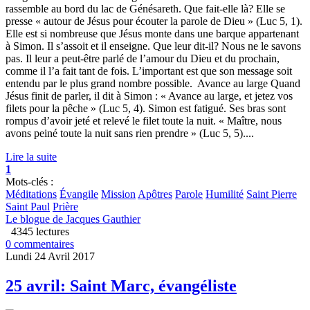
rassemble au bord du lac de Génésareth. Que fait-elle là? Elle se
presse « autour de Jésus pour écouter la parole de Dieu » (Luc 5, 1).
Elle est si nombreuse que Jésus monte dans une barque appartenant
à Simon. Il s’assoit et il enseigne. Que leur dit-il? Nous ne le savons
pas. Il leur a peut-être parlé de l’amour du Dieu et du prochain,
comme il l’a fait tant de fois. L’important est que son message soit
entendu par le plus grand nombre possible. Avance au large Quand
Jésus finit de parler, il dit à Simon : « Avance au large, et jetez vos
filets pour la pêche » (Luc 5, 4). Simon est fatigué. Ses bras sont
rompus d’avoir jeté et relevé le filet toute la nuit. « Maître, nous
avons peiné toute la nuit sans rien prendre » (Luc 5, 5)....
Lire la suite
1
Mots-clés :
Méditations
Évangile
Mission
Apôtres
Parole
Humilité
Saint Pierre
Saint Paul
Prière
Le blogue de Jacques Gauthier
4345 lectures
0 commentaires
Lundi 24 Avril 2017
25 avril: Saint Marc, évangéliste