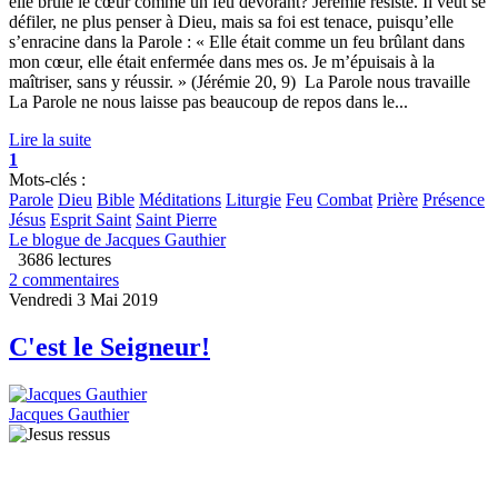
elle brûle le cœur comme un feu dévorant? Jérémie résiste. Il veut se
défiler, ne plus penser à Dieu, mais sa foi est tenace, puisqu’elle
s’enracine dans la Parole : « Elle était comme un feu brûlant dans
mon cœur, elle était enfermée dans mes os. Je m’épuisais à la
maîtriser, sans y réussir. » (Jérémie 20, 9) La Parole nous travaille
La Parole ne nous laisse pas beaucoup de repos dans le...
Lire la suite
1
Mots-clés :
Parole
Dieu
Bible
Méditations
Liturgie
Feu
Combat
Prière
Présence
Jésus
Esprit Saint
Saint Pierre
Le blogue de Jacques Gauthier
3686 lectures
2 commentaires
Vendredi 3 Mai 2019
C'est le Seigneur!
Jacques Gauthier