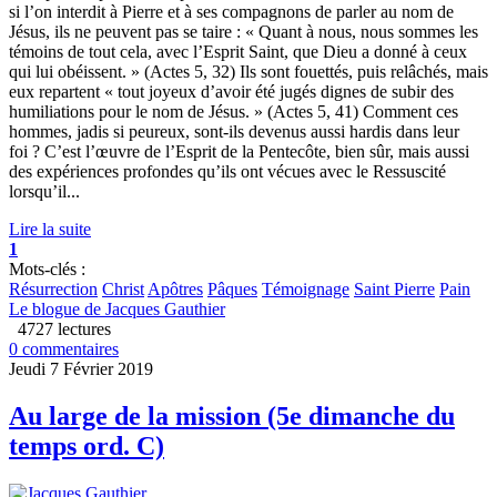
si l’on interdit à Pierre et à ses compagnons de parler au nom de
Jésus, ils ne peuvent pas se taire : « Quant à nous, nous sommes les
témoins de tout cela, avec l’Esprit Saint, que Dieu a donné à ceux
qui lui obéissent. » (Actes 5, 32) Ils sont fouettés, puis relâchés, mais
eux repartent « tout joyeux d’avoir été jugés dignes de subir des
humiliations pour le nom de Jésus. » (Actes 5, 41) Comment ces
hommes, jadis si peureux, sont-ils devenus aussi hardis dans leur
foi ? C’est l’œuvre de l’Esprit de la Pentecôte, bien sûr, mais aussi
des expériences profondes qu’ils ont vécues avec le Ressuscité
lorsqu’il...
Lire la suite
1
Mots-clés :
Résurrection
Christ
Apôtres
Pâques
Témoignage
Saint Pierre
Pain
Le blogue de Jacques Gauthier
4727 lectures
0 commentaires
Jeudi 7 Février 2019
Au large de la mission (5e dimanche du
temps ord. C)