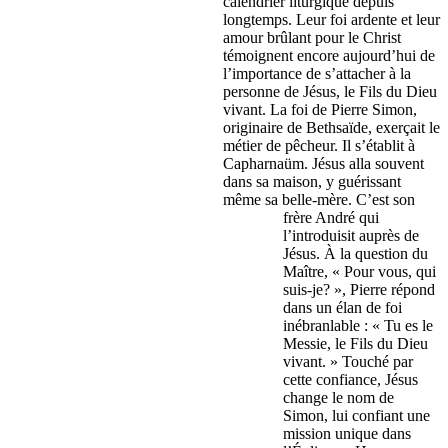
calendrier liturgique depuis
longtemps. Leur foi ardente et leur
amour brûlant pour le Christ
témoignent encore aujourd’hui de
l’importance de s’attacher à la
personne de Jésus, le Fils du Dieu
vivant. La foi de Pierre Simon,
originaire de Bethsaïde, exerçait le
métier de pêcheur. Il s’établit à
Capharnaüm. Jésus alla souvent
dans sa maison, y guérissant
même sa belle-mère. C’est son
frère André qui
l’introduisit auprès de
Jésus. À la question du
Maître, « Pour vous, qui
suis-je? », Pierre répond
dans un élan de foi
inébranlable : « Tu es le
Messie, le Fils du Dieu
vivant. » Touché par
cette confiance, Jésus
change le nom de
Simon, lui confiant une
mission unique dans