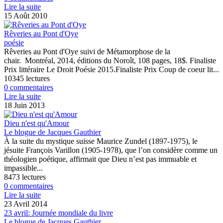
Lire la suite
15 Août 2010
Rêveries au Pont d'Oye
poésie
Rêveries au Pont d'Oye suivi de Métamorphose de la
chair. Montréal, 2014, éditions du Noroît, 108 pages, 18$. Finaliste
Prix littéraire Le Droit Poésie 2015.Finaliste Prix Coup de coeur lit...
10345 lectures
0 commentaires
Lire la suite
18 Juin 2013
Dieu n'est qu'Amour
Le blogue de Jacques Gauthier
À la suite du mystique suisse Maurice Zundel (1897-1975), le
jésuite François Varillon (1905-1978), que l’on considère comme un
théologien poétique, affirmait que Dieu n’est pas immuable et
impassible...
8473 lectures
0 commentaires
Lire la suite
23 Avril 2014
23 avril: Journée mondiale du livre
Le blogue de Jacques Gauthier