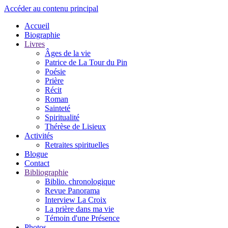
Accéder au contenu principal
Accueil
Biographie
Livres
Âges de la vie
Patrice de La Tour du Pin
Poésie
Prière
Récit
Roman
Sainteté
Spiritualité
Thérèse de Lisieux
Activités
Retraites spirituelles
Blogue
Contact
Bibliographie
Biblio. chronologique
Revue Panorama
Interview La Croix
La prière dans ma vie
Témoin d'une Présence
Photos