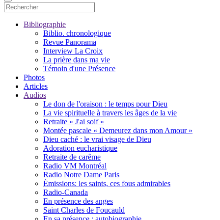
Bibliographie
Biblio. chronologique
Revue Panorama
Interview La Croix
La prière dans ma vie
Témoin d'une Présence
Photos
Articles
Audios
Le don de l'oraison : le temps pour Dieu
La vie spirituelle à travers les âges de la vie
Retraite « J'ai soif »
Montée pascale « Demeurez dans mon Amour »
Dieu caché : le vrai visage de Dieu
Adoration eucharistique
Retraite de carême
Radio VM Montréal
Radio Notre Dame Paris
Émissions: les saints, ces fous admirables
Radio-Canada
En présence des anges
Saint Charles de Foucauld
En sa présence : autobiographie