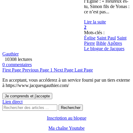
l’Église : « Heureux es-
tu, Simon fils de Yonas :
ce n’est pas...
Lire la suite
2
Mots-clés :
Église
Saint Paul
Saint
Pierre
Bible
Apôtres
Le blogue de Jacques
Gauthier
10308 lectures
0 commentaires
First Page
Previous Page
1
Next Page
Last Page
En acceptant, vous accéderez à un service fourni par un tiers externe
à https://www.jacquesgauthier.com/
Je comprends et j'accepte
Lien direct
Rechercher
Inscription au blogue
Ma chaîne Youtube