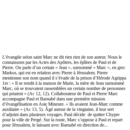
L'évangile selon saint Marc ne dit rien rien de son auteur. Nous le
connaissons par les Actes des Apôtres, les épîtres de Paul et de
Pierre. On parle d’un certain « Jean », surnommé « Marc », en grec
Markos, qui est en relation avec Pierre à Jérusalem. Pierre
mentionne son nom quand il s’évade de la prison d’Hérode Agrippa
1er : « Il se rendit à la maison de Marie, la mère de Jean surnommé
Marc, où se trouvaient rassemblées un certain nombre de personnes
qui priaient » (Ac 12, 12). Collaborateur de Paul et Pierre Marc
accompagne Paul et Barnabé dans une première mission
d’évangélisation en Asie Mineure. « Ils avaient Jean-Marc comme
auxiliaire » (Ac 13, 5). Âgé autour de la vingtaine, il leur sert
d’adjoint dans plusieurs voyages. Paul décide de quitter Chypre
pour la ville de Pergé. Sur la route, Marc s’oppose à Paul et repart
pour Jérusalem, le laissant avec Barnabé en direction de...