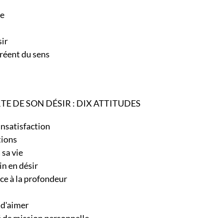
ivre
r
ésir
créent du sens
és
e
TE DE SON DÉSIR : DIX ATTITUDES
 insatisfaction
stions
à sa vie
oin en désir
face à la profondeur
rs
ue d'aimer