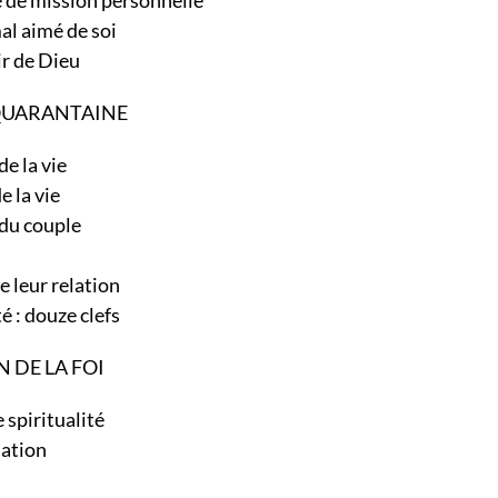
cé de mission personnelle
 mal aimé de soi
ésir de Dieu
 QUARANTAINE
de la vie
de la vie
ie du couple
de leur relation
ité : douze clefs
N DE LA FOI
e spiritualité
iduation
oi