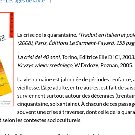
- Les âges de la vie
La crise de la quarantaine
, (Traduit en italien et pol
(2008), Paris, Éditions Le Sarment-Fayard, 155 pag
La crisi dei 40 anni
, Torino, Editrice Elle Di Ci, 2003
Kryzys wieku sredniego,
W Drdoze, Poznan, 2005.
La vie humaine est jalonnée de périodes : enfance, 
vieillesse. L'âge adulte, entre autres, est fait de sai
surviennent surtout autour des décennies (trentai
cinquantaine, soixantaine). À chacun de ces passa
souvent une crise à traverser, dont celle de la quara
selon les contextes socioculturels.