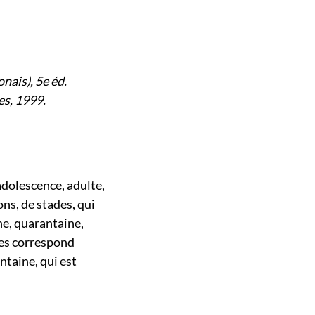
onais), 5e éd.
es, 1999.
.
adolescence, adulte,
sons, de stades, qui
ne, quarantaine,
ges correspond
ntaine, qui est