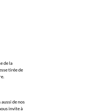
e de la
esse tirée de
re.
s aussi de nos
ous invite à