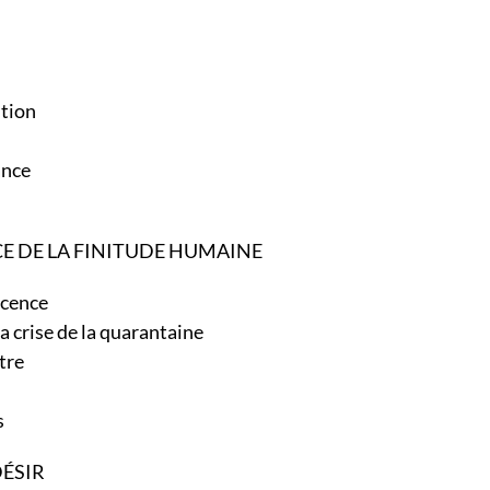
sition
ssance
CE DE LA FINITUDE HUMAINE
escence
 la crise de la quarantaine
-être
e
tes
DÉSIR