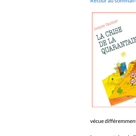
Retour au sommaire 
vécue différemment 