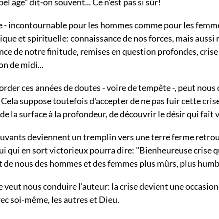
el âge" dit-on souvent... Ce n'est pas si sûr!
vie - incontournable pour les hommes comme pour les femme
ique et spirituelle: connaissance de nos forces, mais aussi
nce de notre finitude, remises en question profondes, crise 
n de midi...
rder ces années de doutes - voire de tempête -, peut nous
Cela suppose toutefois d'accepter de ne pas fuir cette crise
de la surface à la profondeur, de découvrir le désir qui fait v
ouvants deviennent un tremplin vers une terre ferme retrou
i qui en sort victorieux pourra dire: "Bienheureuse crise 
ait de nous des hommes et des femmes plus mûrs, plus humbl
e veut nous conduire l'auteur: la crise devient une occasion
vec soi-même, les autres et Dieu.