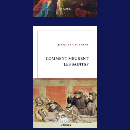
Comment
meurent les saints
?
Paris/Montréal,
Artège/Novalis, 2025,
240 pages, 18,90€,
24,95$.