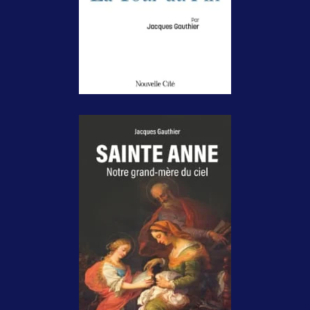
12€, 21.95$
Sainte Anne,
notre grand-mère
du ciel
Montréal/Paris,
Novalis/Salvator, 2026,
126 pages, 19.95$,
14,90€.