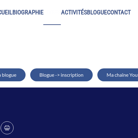
UEIL
BIOGRAPHIE
LIVRES
ACTIVITÉS
BLOGUE
CONTACT
Jacques Gauthier
 blogue
Blogue -> inscription
Ma chaîne You