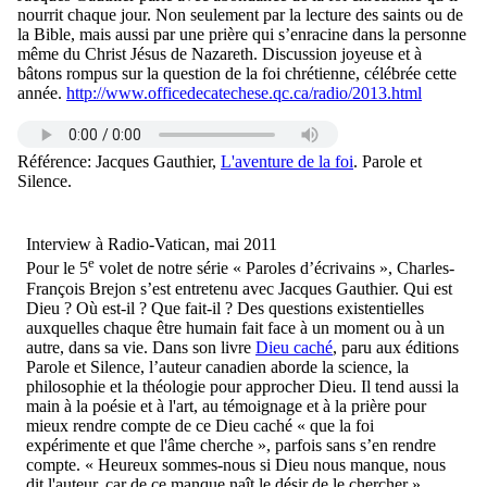
nourrit chaque jour. Non seulement par la lecture des saints ou de
la Bible, mais aussi par une prière qui s’enracine dans la personne
même du Christ Jésus de Nazareth. Discussion joyeuse et à
bâtons rompus sur la question de la foi chrétienne, célébrée cette
année.
http://www.officedecatechese.qc.ca/radio/2013.html
Référence: Jacques Gauthier,
L'aventure de la foi
. Parole et
Silence.
Interview à Radio-Vatican, mai 2011
e
Pour le 5
volet de notre série « Paroles d’écrivains », Charles-
François Brejon s’est entretenu avec Jacques Gauthier. Qui est
Dieu ? Où est-il ? Que fait-il ? Des questions existentielles
auxquelles chaque être humain fait face à un moment ou à un
autre, dans sa vie. Dans son livre
Dieu caché
, paru aux éditions
Parole et Silence, l’auteur canadien aborde la science, la
philosophie et la théologie pour approcher Dieu. Il tend aussi la
main à la poésie et à l'art, au témoignage et à la prière pour
mieux rendre compte de ce Dieu caché « que la foi
expérimente et que l'âme cherche », parfois sans s’en rendre
compte. « Heureux sommes-nous si Dieu nous manque, nous
dit l'auteur, car de ce manque naît le désir de le chercher ».