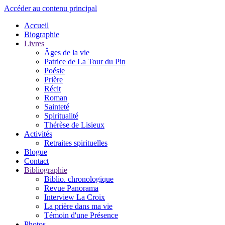
Accéder au contenu principal
Accueil
Biographie
Livres
Âges de la vie
Patrice de La Tour du Pin
Poésie
Prière
Récit
Roman
Sainteté
Spiritualité
Thérèse de Lisieux
Activités
Retraites spirituelles
Blogue
Contact
Bibliographie
Biblio. chronologique
Revue Panorama
Interview La Croix
La prière dans ma vie
Témoin d'une Présence
Photos