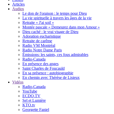
Articles
Audios
Le don de l'oraison : le temps pour Dieu
La vie spirituelle à travers les âges de la vie
Retraite « J'ai soif »
Montée pascale « Demeurez dans mon Amour »
Dieu caché : le vrai visage de Dieu
Adoration eucharistique
Retraite de carême
Radio VM Montréal
Radio Notre Dame Paris
Émissions: les saints, ces fous admirables
Radio-Canada
En présence des anges
Saint Charles de Foucauld
En sa présence : autobiographie
En chemin avec Thérèse de Lisieux
Vidéos
Radio-Canada
YouTube
ECDQ.TV
Sel et Lumière
KTO.tv
Georgette Faniel