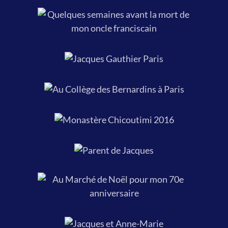
de mon oncle franciscain, le 10
septembre 2016.
Semaine
Thérésienne à Paris,
Au Collège des Bernardins à
septembre 2015
Paris pour un Colloque sur le
père Henri Caffarel, décembre
2017.
Salon du livre de
Mes parents,
l'Outaouais, février 2018.
60e
anniversaire de
mariage.
Au Marché de Noël pour mon 70e
anniversaire de naissance, 4
décembre 2021.
Lieu du dernier
Octobre 2020.
repos au cimetière