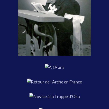
À 7 ans, ma première communion,
18 avril 1958.
À 19
ans.
Retour de l’Arche en
France, septembre 1973.
Novice à la Trappe
Notre
d'Oka, octobre 1973.
mariage, 30
décembre
1978.