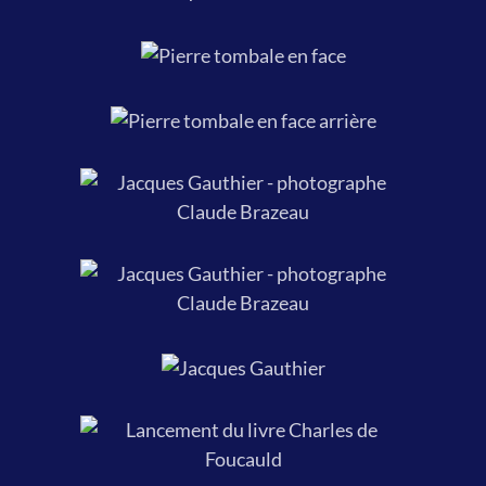
Sainte-Rose de
Lima, Gatineau.
Pierre tombale en face
arrière.
Jacques Gauthier - photographe
Claude Brazeau
Jacques Gauthier - photographe
En janvier
Claude Brazeau
2022, photo
prise par ma
fille Isabelle.
Conférence et séance de
signature au Centre diocésain de
Gatineau, 21 mai 2022.