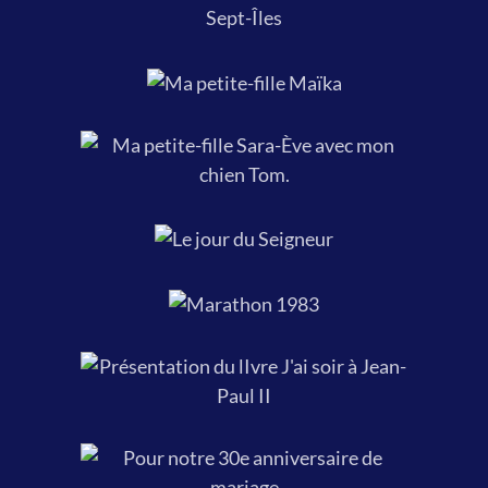
à Sept-Îles, 28 novembre 2001.
Ma petite-fille
Maïka.
Ma petite-fille Sara-Ève avec mon
chien Tom.
Le jour du
Seigneur.
Marathon
1983
.
Avec le cardinal Marc Ouellet,
cadeau de mon livre "J’ai soif" à
e
Cours à des jeunes de la Famille
Jean-Paul II, pour le 25
de son
Marie-Jeunesse au Québec, en
pontificat, 23 octobre 2003.
janvier 2013.
Pour notre 30e anniversaire de
.
mariage, 30 décembre 2008.