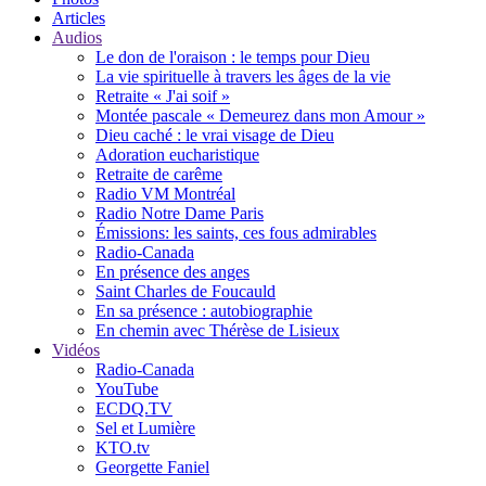
Articles
Audios
Le don de l'oraison : le temps pour Dieu
La vie spirituelle à travers les âges de la vie
Retraite « J'ai soif »
Montée pascale « Demeurez dans mon Amour »
Dieu caché : le vrai visage de Dieu
Adoration eucharistique
Retraite de carême
Radio VM Montréal
Radio Notre Dame Paris
Émissions: les saints, ces fous admirables
Radio-Canada
En présence des anges
Saint Charles de Foucauld
En sa présence : autobiographie
En chemin avec Thérèse de Lisieux
Vidéos
Radio-Canada
YouTube
ECDQ.TV
Sel et Lumière
KTO.tv
Georgette Faniel