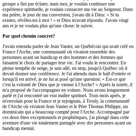
groupe a fini par éclater, mais moi, je voulais continuer une
expérience spirituelle, je voulais consacrer ma vie au Seigneur. Dans
ma prière, le jour de ma conversion, j'avais dit à Dieu: « Si tu
existes, révèles-toi à moi ! » et Dieu m'avait répondu. J'avais vingt
ans et je ne voulais plus qu'une chose: le suivre.
Par quel chemin concret?
J'avais entendu parler de Jean Vanier, un Québécois qui avait créé en
France l'Arche, une communauté où vivaient ensemble des
personnes ayant un handicap et des hommes et des femmes qui
faisaient le choix de partager leur vie. J'ai voulu le rencontrer. En
pleine tempête de neige, je suis allé, en stop, jusqu'à Québec où il
devait donner une conférence. Je l'ai attendu dans le hall d'entrée et
lorsqu'il est arrivé, je ne lui ai posé qu'une question: « Est-ce que
c'est la volonté de Dieu que je vienne à l'Arche? » Après la soirée, il
m'a proposé de l'accompagner en voiture. Nous avons longuement
parlé et j'ai rencontré un vrai maître spirituel. Trois mois après, je
m'envolais pour la France et je rejoignais, à Trosly, la communauté
de l'Arche où vivaient Jean Vanier et le Père Thomas Philippe, un
dominicain qui a beaucoup compté pour l'Arche. Accompagné par
ces deux êtres exceptionnels et prophétiques, j'ai plongé dans cette
aventure d'une vie totalement partagée avec des personnes ayant un
handicap mental.