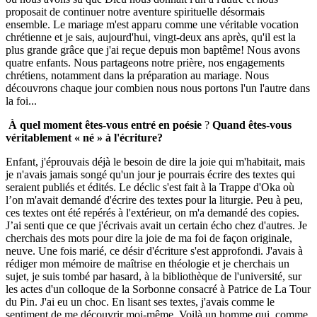
proposait de continuer notre aventure spirituelle désormais
ensemble. Le mariage m'est apparu comme une véritable vocation
chrétienne et je sais, aujourd'hui, vingt-deux ans après, qu'il est la
plus grande grâce que j'ai reçue depuis mon baptême! Nous avons
quatre enfants. Nous partageons notre prière, nos engagements
chrétiens, notamment dans la préparation au mariage. Nous
découvrons chaque jour combien nous nous portons l'un l'autre dans
la foi...
À quel moment êtes-vous entré en poésie
?
Quand êtes-vous
véritablement « né » à l'écriture?
Enfant, j'éprouvais déjà le besoin de dire la joie qui m'habitait, mais
je n'avais jamais songé qu'un jour je pourrais écrire des textes qui
seraient publiés et édités. Le déclic s'est fait à la Trappe d'Oka où
l’on m'avait demandé d'écrire des textes pour la liturgie. Peu à peu,
ces textes ont été repérés à l'extérieur, on m'a demandé des copies.
J’ai senti que ce que j'écrivais avait un certain écho chez d'autres. Je
cherchais des mots pour dire la joie de ma foi de façon originale,
neuve. Une fois marié, ce désir d'écriture s'est approfondi. J'avais à
rédiger mon mémoire de maîtrise en théologie et je cherchais un
sujet, je suis tombé par hasard, à la bibliothèque de l'université, sur
les actes d'un colloque de la Sorbonne consacré à Patrice de La Tour
du Pin. J'ai eu un choc. En lisant ses textes, j'avais comme le
sentiment de me découvrir moi-même. Voilà un homme qui, comme