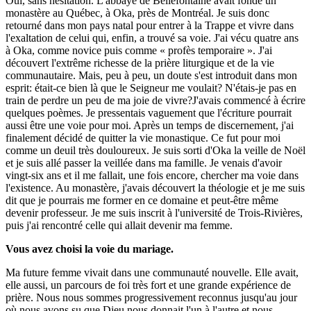
Oui, sans hésitation. L'abbaye de Bellefontaine avait fondé un
monastère au Québec, à Oka, près de Montréal. Je suis donc
retourné dans mon pays natal pour entrer à la Trappe et vivre dans
l'exaltation de celui qui, enfin, a trouvé sa voie. J'ai vécu quatre ans
à Oka, comme novice puis comme « profès temporaire ». J'ai
découvert l'extrême richesse de la prière liturgique et de la vie
communautaire. Mais, peu à peu, un doute s'est introduit dans mon
esprit: était-ce bien là que le Seigneur me voulait? N'étais-je pas en
train de perdre un peu de ma joie de vivre?J'avais commencé à écrire
quelques poèmes. Je pressentais vaguement que l'écriture pourrait
aussi être une voie pour moi. Après un temps de discernement, j'ai
finalement décidé de quitter la vie monastique. Ce fut pour moi
comme un deuil très douloureux. Je suis sorti d'Oka la veille de Noël
et je suis allé passer la veillée dans ma famille. Je venais d'avoir
vingt-six ans et il me fallait, une fois encore, chercher ma voie dans
l'existence. Au monastère, j'avais découvert la théologie et je me suis
dit que je pourrais me former en ce domaine et peut-être même
devenir professeur. Je me suis inscrit à l'université de Trois-Rivières,
puis j'ai rencontré celle qui allait devenir ma femme.
Vous avez choisi la voie du mariage.
Ma future femme vivait dans une communauté nouvelle. Elle avait,
elle aussi, un parcours de foi très fort et une grande expérience de
prière. Nous nous sommes progressivement reconnus jusqu'au jour
où nous avons su que Dieu nous donnait l'un à l'autre et nous