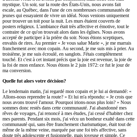
mystique. Un soir, sur la route des États-Unis, nous avons fait
escale, au Québec, dans l'une de ces nombreuses communautés de
jeunes qui essayaient de vivre un idéal. Nous venions uniquement
pour trouver un toit pour la nuit. Les murs étaient couverts de
posters religieux. L'ambiance était très affective et émotive, tout le
contraire de ce qu'on trouvait alors dans les églises. Nous avons
accepté de participer à la prière du soir. Nous étions sceptiques,
envahis de rires. Au premier « Je vous salue Marie », je me marrais
franchement avec mon copain. Au second, je me suis mis à prier. Au
troisième, je me suis écroulé, en sanglots. J'étais complètement
touché. Et c'est à cet instant précis que la joie est revenue, la joie de
la foi de mon enfance. Nous étions le 2 juin 1972: ce fut le jour de
ma conversion.
Quelle fut alors votre décision?
Le lendemain matin, j'ai regardé mon copain et je lui ai demandé: «
Allons-nous reprendre la route? » Et lui m'a répondu: « Je crois que
nous avons trouvé l'amour. Pourquoi irions-nous plus loin? » Nous
sommes donc restés dans cette communauté. J'ai abandonné mes
rêves de voyages, j'ai renoncé à mes études, j'ai cessé d'habiter chez
mes parents. Pendant six mois, j'ai vécu un bonheur exalté dans cette
communauté qui, sans être franchement charismatique, était tout de
même de la même veine, marquée par une foi très affective, sans
doute très adolescente et fusionnelle, mais joyeuse et simple. Ce