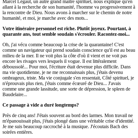
Marcel Légaut, un autre grand maître spirituel, nous explique qu'en
allant à la recherche de son humanité, l'homme va progressivement à
la rencontre de Dieu. Nous avons à marcher sur le chemin de notre
humanité, et moi, je marche avec des mots...
Votre itinéraire personnel est riche. Plutôt joyeux. Pourtant, à
quarante ans, tout semble soudain s'écrouler. Racontez-moi...
Oh, j'ai vécu comme beaucoup la crise de la quarantaine! C'est
comme un navigateur qui prend soudain conscience qu'il est au beau
milieu de la mer. Il ne voit plus la côte d'où il vient et ne voit pas
encore les rivages vers lesquels il vogue. Il est littéralement
déboussolé... Pour moi, l'écriture était devenue plus difficile. Dans
ma vie quotidienne, je ne me reconnaissais plus, j'étais devenu
ombrageux, triste. Ma vie conjugale s'en ressentait, Côté spirituel, je
n'éprouvais plus rien, j'étais comme écœuré de Dieu... J'avais
comme une grande lassitude, une sorte de dépression, le spleen de
Baudelaire...
Ce passage à vide a duré longtemps?
Près de cinq ans! J'étais souvent au bord des larmes. Mon travail ne
m'épanouissait plus, j'étais plongé dans une véritable crise d'identité.
Je me suis beaucoup raccroché à la musique. J'écoutais Bach des
soirées entières.