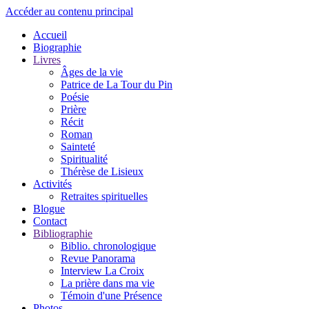
Accéder au contenu principal
Accueil
Biographie
Livres
Âges de la vie
Patrice de La Tour du Pin
Poésie
Prière
Récit
Roman
Sainteté
Spiritualité
Thérèse de Lisieux
Activités
Retraites spirituelles
Blogue
Contact
Bibliographie
Biblio. chronologique
Revue Panorama
Interview La Croix
La prière dans ma vie
Témoin d'une Présence
Photos