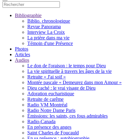
Bibliographie
Biblio. chronologique
Revue Panorama
Interview La Croix
La prière dans ma vie
Témoin d'une Présence
Photos
Articles
Audios
Le don de l'oraison : le temps pour Dieu
La vie spirituelle à travers les âges de la vie
Retraite « J'ai soif »
Montée pascale « Demeurez dans mon Amour »
Dieu caché : le vrai visage de Dieu
Adoration eucharistique
Retraite de carême
Radio VM Montréal
Radio Notre Dame Paris
Émissions: les saints, ces fous admirables
Radio-Canada
En présence des anges
Saint Charles de Foucauld
En sa présence : autobiographie