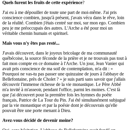
Quels furent les fruits de cette expérience
?
J'ai eu à me dépouiller de toute une part de moi-même. J'ai pris
conscience combien, jusqu'à présent, j'avais vécu dans le rêve, loin
de la réalité. Combien j'étais centré sur moi, sur mon ego. Combien
peu je me préoccupais des autres. L'Arche a été pour moi un
véritable chemin humain et spirituel.
Mais vous n'y êtes pas resté...
J'avais découvert, dans le joyeux bricolage de ma communauté
québécoise, la source féconde de la prière et je ne trouvais pas tout à
fait mon compte en ce domaine à l'Arche. Un jour, Jean Vanier qui
avait pris conscience de ma soif de contemplation, m'a dit : «
Pourquoi ne vas-tu pas passer une quinzaine de jours à l'abbaye de
Bellefontaine, près de Cholet ? » je suis parti sans savoir que j'allais
découvrir l'immense richesse de la vie monastique. Le Père Abbé
m'a invité à m'asseoir, pendant l'office, parmi les moines. C'est là
que j'ai découvert pour la première fois les hymnes du poète
français, Patrice de La Tour du Pin. J'ai été simultanément subjugué
par la vie monastique et par la poésie dont je découvrais qu'elle
pouvait être une porte menant à Dieu.
Avez-vous décidé de devenir moine?