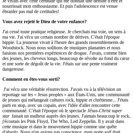
Je vivais avec cette certitude qui me donnait une densité d'être et
nourrissait mon enthousiasme. Et puis l'adolescence est venue
ébranler pas mal de certitudes!
Vous avez rejeté le Dieu de votre enfance?
J'ai cessé toute pratique religieuse. Je cherchais ma voie, un sens à
ma vie. J'ai vécu un certain nombre de dérives. C'était l'époque
hippie. La jeunesse vivait à l'heure des grands rassemblements de
Woodstock. Nous nous soûlions de musiques planantes et nous
faisions nos premières expériences de drogue. J'avais, comme bien
des jeunes, les cheveux longs, beaucoup de révolte au fond du cœur
et une sorte de dégoût de la vie. J'étais sur une pente vraiment
dangereuse.
Comment en êtes-vous sorti?
J'ai vécu une véritable résurrection. J'avais vu à la télévision un
reportage sur les « Jesus peoples » aux États-Unis, une communauté
de jeunes qui mélangeait cultures rock, hippie et chrétienne... J'étais
parti en stop, avec un copain, avec l'idée d'aller rencontrer cette
communauté. C'était l'époque où le spectacle
Jésus-Christ super
star
faisait un malheur auprès des jeunes. J'aimais beaucoup le rock,
j'écoutais les Pink Floyd, The Who, Led Zeppelin. Il y avait dans
cette musique et dans le mouvement hippie comme une quête
d'absolu. Nous n'en avions pas conscience, mais notre soif était