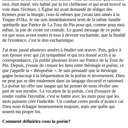
moi, était marié, très habité par la foi chrétienne et qui avait trouvé sa
voie dans l'écriture, L'Église lui avait demandé de rédiger des
hymnes pour la liturgie, ceux-là mêmes que j'avais tant aimés à la
Trappe d'Oka. Je me suis immédiatement senti de la même famille
spirituelle que Patrice de La Tour du Pin pour qui, comme pour moi-
même, la joie de croire est centrale. Le grand message de ce poète
est que nous avons toutes et tous à devenir eucharistie, que la finalité
de l'existence, c'est le don eucharistique.
J'ai donc passé plusieurs années à étudier son œuvre. Puis, grâce à
son épouse avec qui j'ai sympathisé et qui m'a donné accès à sa
correspondance, j'ai publié plusieurs livres sur Patrice de la Tour du
Pin. Depuis, j'essaie de creuser les liens entre théologie et poésie, ce
que j'appelle la « théopoésie ». Je suis persuadé que la théologie
gagne beaucoup à la fréquentation de la poésie et inversement. Dieu
ne peut pas se dire totalement dans un langage discursif et rationnel.
La poésie lui offre une langue qui lui permet de nous révéler une
part de son mystère. La vocation de la poésie, c'est d'essayer de
rendre visible l'invisible, c'est se battre avec les mots pour que les
mots puissent crier l'indicible. Un combat certes perdu d’avance car
Dieu nous échappe heureusement toujours, mais une quête qui
nourrit ma propre foi.
Comment définiriez-vous la poésie?