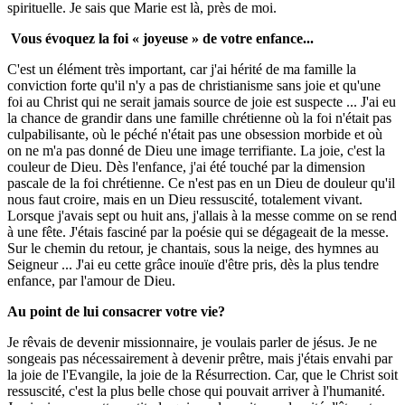
spirituelle. Je sais que Marie est là, près de moi.
Vous évoquez la foi « joyeuse » de votre enfance...
C'est un élément très important, car j'ai hérité de ma famille la
conviction forte qu'il n'y a pas de christianisme sans joie et qu'une
foi au Christ qui ne serait jamais source de joie est suspecte ... J'ai eu
la chance de grandir dans une famille chrétienne où la foi n'était pas
culpabilisante, où le péché n'était pas une obsession morbide et où
on ne m'a pas donné de Dieu une image terrifiante. La joie, c'est la
couleur de Dieu. Dès l'enfance, j'ai été touché par la dimension
pascale de la foi chrétienne. Ce n'est pas en un Dieu de douleur qu'il
nous faut croire, mais en un Dieu ressuscité, totalement vivant.
Lorsque j'avais sept ou huit ans, j'allais à la messe comme on se rend
à une fête. J'étais fasciné par la poésie qui se dégageait de la messe.
Sur le chemin du retour, je chantais, sous la neige, des hymnes au
Seigneur ... J'ai eu cette grâce inouïe d'être pris, dès la plus tendre
enfance, par l'amour de Dieu.
Au point de lui consacrer votre vie?
Je rêvais de devenir missionnaire, je voulais parler de jésus. Je ne
songeais pas nécessairement à devenir prêtre, mais j'étais envahi par
la joie de l'Evangile, la joie de la Résurrection. Car, que le Christ soit
ressuscité, c'est la plus belle chose qui pouvait arriver à l'humanité.