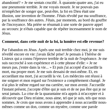
abandonné? » Je me sentais crucifié. À quarante-quatre ans, j'ai eu
une pneumonie terrible. Je me voyais mourir. Je ne pouvais pas
m'empêcher de songer que, peut-être, la foi en Dieu était une
illusion, une invention de l'homme. J'étais révolté par ma souffrance,
par la souffrance des autres. J'étais, par moments, au bord du gouffre
de l'incroyance. Ma prière se résumait à une sorte de pauvre appel
au secours: je n'étais capable que de répéter incessamment le nom de
Jésus.
Comment, dans cette nuit de la foi, la lumière est-elle revenue?
Par l'abandon en Jésus. Après une nuit terrible chez moi, je me suis
réveillé encore en vie: j'avais lâché prise! Je pensais à Thérèse de
Lisieux qui a connu l'épreuve terrible de la nuit de l'espérance. Je me
suis raccroché à son expérience et à cette phrase d'elle: « Je ne
meurs pas, j'entre dans la vie... » Et puis j'ai accepté d'accueillir la
mort, ma propre mort. Je me suis dessaisi de moi-même. Et, en
accueillant ma mort, j'ai accueilli la vie. Les médecins ont réussi à
me soigner et mon regard sur l'existence a complètement changé. Je
n'ai plus le même regard sur ma carrière, sur mon avenir. J'accueille
l'instant présent, j'accepte d'être qui je suis et de ne pas être qui je ne
serai jamais. La crise de la quarantaine m'a appris à m'accepter et à
découvrir que Dieu m'aime, nous aime, tel que je suis, tels que nous
sommes. Je crois que nous avons à apprendre à nous accueillir nous-
mêmes comme un don, comme un mystère, comme une parole