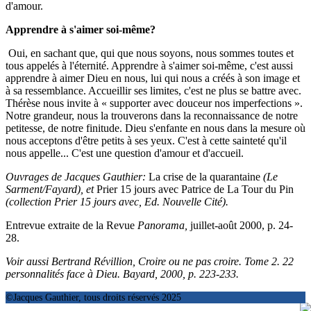
d'amour.
Apprendre à s'aimer soi-même?
Oui, en sachant que, qui que nous soyons, nous sommes toutes et
tous appelés à l'éternité. Apprendre à s'aimer soi-même, c'est aussi
apprendre à aimer Dieu en nous, lui qui nous a créés à son image et
à sa ressemblance. Accueillir ses limites, c'est ne plus se battre avec.
Thérèse nous invite à « supporter avec douceur nos imperfections ».
Notre grandeur, nous la trouverons dans la reconnaissance de notre
petitesse, de notre finitude. Dieu s'enfante en nous dans la mesure où
nous acceptons d'être petits à ses yeux. C'est à cette sainteté qu'il
nous appelle... C'est une question d'amour et d'accueil.
Ouvrages de Jacques Gauthier:
La crise de la quarantaine
(Le
Sarment/Fayard), et
Prier 15 jours avec Patrice de La Tour du Pin
(collection Prier 15 jours avec, Ed. Nouvelle Cité).
Entrevue extraite de la Revue
Panorama,
juillet-août 2000, p. 24-
28.
Voir aussi Bertrand Révillion,
Croire ou ne pas croire. Tome 2. 22
personnalités face à Dieu.
Bayard, 2000, p. 223-233.
©Jacques Gauthier, tous droits réservés 2025