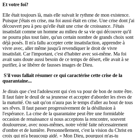
Et votre foi?
Elle était toujours là, mais elle suivait le rythme de mon existence.
Puisque j'étais en crise, ma foi aussi était en crise. Une crise dont j'ai
découvert peu à peu qu'elle était une crise de croissance. J'étais
insatisfait comme un homme au milieu de sa vie qui découvre qu'il
ne pourra plus tout faire, qu'un certain nombre de grands choix sont
déjà
posés. Il m'a fallu accepter cette insatisfaction, apprendre à
vivre avec, aller même jusqu'à revendiquer le droit de vivre
insatisfait. Car l'important, c'est d'habiter avec soi-même. Ma foi
avait sans doute aussi besoin de ce temps de désert, elle avait à se
purifier, à se libérer de fausses images de Dieu.
S'il vous fallait résumer ce qui caractérise cette crise de la
quarantaine...
Je dirais que c'est l'adolescent qui s'en va pour de bon de notre être.
Il faut faire le deuil de sa jeunesse et accepter d'aborder les rives de
la maturité. On sait qu'on n'aura pas le temps d'aller au bout de tous
ses rêves. Il faut passer progressivement de la désillusion à
l'espérance. La crise de la quarantaine peut être une formidable
occasion de renaissance si nous acceptons la rencontre, souvent
douloureuse, avec nous-mêmes, notre vérité faite nécessairement
d'ombre et de lumière. Personnellement, c'est la vision du Christ en
croix qui m'a beaucoup aidé. « Mon Dieu, pourquoi m'as-tu