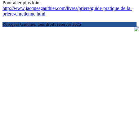
Pour aller plus loin,
http://www.jacquesgauthier.com/livres/priere/guide-pratique-de-la-
priere-chretienne.html
©Jacques Gauthier, tous droits réservés 2025