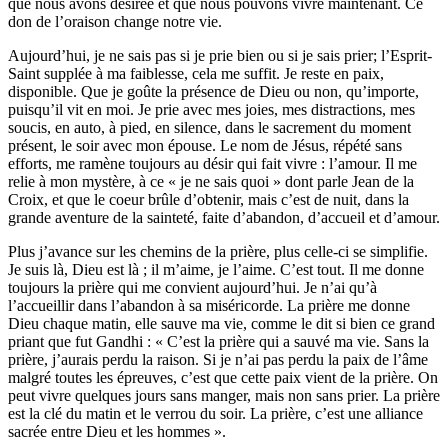
que nous avons désirée et que nous pouvons vivre maintenant. Ce
don de l’oraison change notre vie.
Aujourd’hui, je ne sais pas si je prie bien ou si je sais prier; l’Esprit-
Saint supplée à ma faiblesse, cela me suffit. Je reste en paix,
disponible. Que je goûte la présence de Dieu ou non, qu’importe,
puisqu’il vit en moi. Je prie avec mes joies, mes distractions, mes
soucis, en auto, à pied, en silence, dans le sacrement du moment
présent, le soir avec mon épouse. Le nom de Jésus, répété sans
efforts, me ramène toujours au désir qui fait vivre : l’amour. Il me
relie à mon mystère, à ce « je ne sais quoi » dont parle Jean de la
Croix, et que le coeur brûle d’obtenir, mais c’est de nuit, dans la
grande aventure de la sainteté, faite d’abandon, d’accueil et d’amour.
Plus j’avance sur les chemins de la prière, plus celle-ci se simplifie.
Je suis là, Dieu est là ; il m’aime, je l’aime. C’est tout. Il me donne
toujours la prière qui me convient aujourd’hui. Je n’ai qu’à
l’accueillir dans l’abandon à sa miséricorde. La prière me donne
Dieu chaque matin, elle sauve ma vie, comme le dit si bien ce grand
priant que fut Gandhi : « C’est la prière qui a sauvé ma vie. Sans la
prière, j’aurais perdu la raison. Si je n’ai pas perdu la paix de l’âme
malgré toutes les épreuves, c’est que cette paix vient de la prière. On
peut vivre quelques jours sans manger, mais non sans prier. La prière
est la clé du matin et le verrou du soir. La prière, c’est une alliance
sacrée entre Dieu et les hommes ».