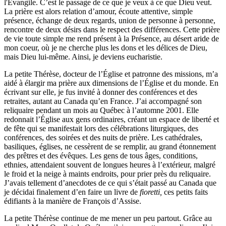
l'Évangile. C’est le passage de ce que je veux à ce que Dieu veut.
La prière est alors relation d’amour, écoute attentive, simple
présence, échange de deux regards, union de personne à personne,
rencontre de deux désirs dans le respect des différences. Cette prière
de vie toute simple me rend présent à la Présence, au désert aride de
mon coeur, où je ne cherche plus les dons et les délices de Dieu,
mais Dieu lui-même. Ainsi, je deviens eucharistie.
La petite Thérèse, docteur de l’Église et patronne des missions, m’a
aidé à élargir ma prière aux dimensions de l’Église et du monde. En
écrivant sur elle, je fus invité à donner des conférences et des
retraites, autant au Canada qu’en France. J’ai accompagné son
reliquaire pendant un mois au Québec à l’automne 2001. Elle
redonnait l’Église aux gens ordinaires, créant un espace de liberté et
de fête qui se manifestait lors des célébrations liturgiques, des
conférences, des soirées et des nuits de prière. Les cathédrales,
basiliques, églises, ne cessèrent de se remplir, au grand étonnement
des prêtres et des évêques. Les gens de tous âges, conditions,
ethnies, attendaient souvent de longues heures à l’extérieur, malgré
le froid et la neige à maints endroits, pour prier près du reliquaire.
J’avais tellement d’anecdotes de ce qui s’était passé au Canada que
je décidai finalement d’en faire un livre de
fioretti,
ces petits faits
édifiants à la manière de François d’Assise.
La petite Thérèse continue de me mener un peu partout. Grâce au