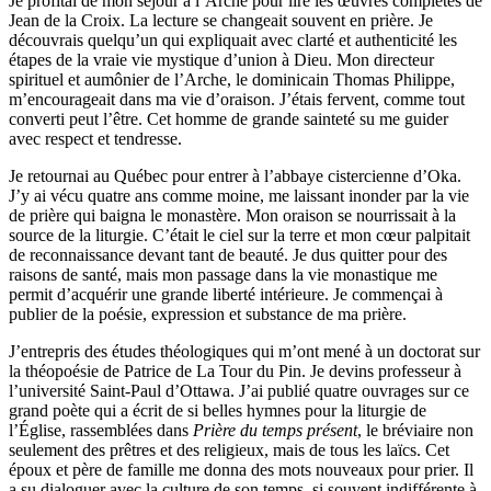
Je profitai de mon séjour à l’Arche pour lire les œuvres complètes de
Jean de la Croix. La lecture se changeait souvent en prière. Je
découvrais quelqu’un qui expliquait avec clarté et authenticité les
étapes de la vraie vie mystique d’union à Dieu. Mon directeur
spirituel et aumônier de l’Arche, le dominicain Thomas Philippe,
m’encourageait dans ma vie d’oraison. J’étais fervent, comme tout
converti peut l’être. Cet homme de grande sainteté su me guider
avec respect et tendresse.
Je retournai au Québec pour entrer à l’abbaye cistercienne d’Oka.
J’y ai vécu quatre ans comme moine, me laissant inonder par la vie
de prière qui baigna le monastère. Mon oraison se nourrissait à la
source de la liturgie. C’était le ciel sur la terre et mon cœur palpitait
de reconnaissance devant tant de beauté. Je dus quitter pour des
raisons de santé, mais mon passage dans la vie monastique me
permit d’acquérir une grande liberté intérieure. Je commençai à
publier de la poésie, expression et substance de ma prière.
J’entrepris des études théologiques qui m’ont mené à un doctorat sur
la théopoésie de Patrice de La Tour du Pin. Je devins professeur à
l’université Saint-Paul d’Ottawa. J’ai publié quatre ouvrages sur ce
grand poète qui a écrit de si belles hymnes pour la liturgie de
l’Église, rassemblées dans
Prière du temps présent
, le bréviaire non
seulement des prêtres et des religieux, mais de tous les laïcs. Cet
époux et père de famille me donna des mots nouveaux pour prier. Il
a su dialoguer avec la culture de son temps, si souvent indifférente à