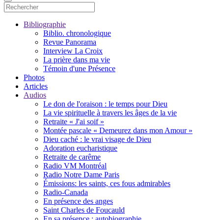
Bibliographie
Biblio. chronologique
Revue Panorama
Interview La Croix
La prière dans ma vie
Témoin d'une Présence
Photos
Articles
Audios
Le don de l'oraison : le temps pour Dieu
La vie spirituelle à travers les âges de la vie
Retraite « J'ai soif »
Montée pascale « Demeurez dans mon Amour »
Dieu caché : le vrai visage de Dieu
Adoration eucharistique
Retraite de carême
Radio VM Montréal
Radio Notre Dame Paris
Émissions: les saints, ces fous admirables
Radio-Canada
En présence des anges
Saint Charles de Foucauld
En sa présence : autobiographie