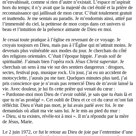
m’envahissait, comme si rien d’autre n’existait. L’espace m’aspirait
hors du temps; il n’y avait que la majesté du ciel étoilé et la prière de
reconnaissance qui jaillissait de mon cœur. C’était totalement gratuit
et inattendu. Je me sentais au paradis. Je m’endormis ainsi, attiré par
l’immensité du ciel, la petitesse de mon corps dans cet univers si
beau et l’intuition de la présence aimante de Dieu en moi.
Je cessai toute pratique à l’église en revenant de ce voyage. Je
croyais toujours en Dieu, mais pas à l’Église qui m’attirait moins. Je
devenais plus vulnérable aux modes du jour. Je cherchais du côté
des religions orientales. C’était l’époque hippie. J’avais soif de
spiritualité. J’aimais bien l’opéra rock
Jésus Christ superstar
. Je
cherchais un sens à ma vie sur des sentiers dangereux : drogues,
sectes, festival pop, musique rock. Un jour, j’ai eu un accident de
motocyclette, j’aurais pu me tuer. Quelques minutes plus tard, j’ai
pris conscience que je n’avais pas remercié Dieu de m’avoir laissé la
vie. Avec douleur, je lui fis cette prière qui venait du cœur :
« Pardonne-moi mon Dieu de t’avoir oublié, je sais que tu étais là et
que tu m’as protégé ». Cet oubli de Dieu et ce cri du cœur m’ont fait
réfléchir. Dieu n’était pas mort, je lui avais parlé avec foi. Je me
demandais où allait ma vie sans lui. Je le mis au pied du mur :
« Dieu, si tu existes, révèle-toi à moi ». Il m’a répondu par la mère
de Jésus, Marie.
Le 2 juin 1972, ce fut le retour au Dieu de joie par l’entremise d’une