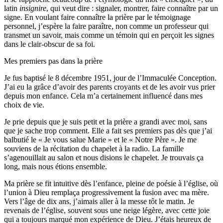
latin
insignire
, qui veut dire : signaler, montrer, faire connaître par un
signe. En voulant faire connaître la prière par le témoignage
personnel, j’espère la faire paraître, non comme un professeur qui
transmet un savoir, mais comme un témoin qui en perçoit les signes
dans le clair-obscur de sa foi.
Mes premiers pas dans la prière
Je fus baptisé le 8 décembre 1951, jour de l’Immaculée Conception.
J’ai eu la grâce d’avoir des parents croyants et de les avoir vus prier
depuis mon enfance. Cela m’a certainement influencé dans mes
choix de vie.
Je prie depuis que je suis petit et la prière a grandi avec moi, sans
que je sache trop comment. Elle a fait ses premiers pas dès que j’ai
balbutié le « Je vous salue Marie » et le « Notre Père ». Je me
souviens de la récitation du chapelet à la radio. La famille
s’agenouillait au salon et nous disions le chapelet. Je trouvais ça
long, mais nous étions ensemble.
Ma prière se fit intuitive dès l’enfance, pleine de poésie à l’église, où
l’union à Dieu remplaça progressivement la fusion avec ma mère.
Vers l’âge de dix ans, j’aimais aller à la messe tôt le matin. Je
revenais de l’église, souvent sous une neige légère, avec cette joie
qui a toujours marqué mon expérience de Dieu. J’étais heureux de