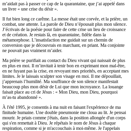
m’aidait pas à passer ce cap de la quarantaine, que j’ai appelé dans
un livre « une crise du désir ».
Il fut bien long ce carême. La messe était une corvée, et la prière, un
combat, une attente. La parole de Dieu n’épousait plus mon silence.
J’écrivais de la poésie pour faire de cette crise un lieu de croissance
et de création. Je restais là, en quarantaine, fidèle dans la
métamorphose. L’insatisfaction me guidait sur un chemin de
conversion que je découvrais en marchant, en priant. Ma conjointe
ne pouvait pas vraiment m’aider.
Ma prière se purifiait au contact du Dieu vivant qui naissait de plus
en plus en moi. Il m’invitait à tenir bon en exprimant mon mal-être,
en ne fuyant pas la crise, en revoyant mes priorités, en acceptant mes
limites. Je le laissais sculpter son visage en moi. Il me dépouillait,
j’apprenais l’humilité. Ma souffrance de son silence manifestait
beaucoup plus mon désir de Lui que mon incroyance. La louange
faisait place au cri de Jésus : « Mon Dieu, mon Dieu, pourquoi
m’as-tu abandonné ».
À l'été 1995, je consentis à ma nuit en faisant l'expérience de ma
finitude humaine. Une double pneumonie me cloua au lit. Je pensai
mourir. Je priais comme j'étais, dans la position allongée d'un corps
qui s'en remettait à Dieu. Je répétais le nom de Jésus à chaque
respiration, comme si je m'accouchais à moi-même. Je l'appelais