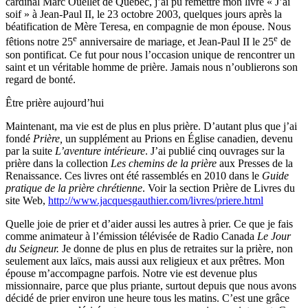
cardinal Marc Ouellet de Québec, j’ai pu remettre mon livre « J’ai
soif » à Jean-Paul II, le 23 octobre 2003, quelques jours après la
béatification de Mère Teresa, en compagnie de mon épouse. Nous
e
e
fêtions notre 25
anniversaire de mariage, et Jean-Paul II le 25
de
son pontificat. Ce fut pour nous l’occasion unique de rencontrer un
saint et un véritable homme de prière. Jamais nous n’oublierons son
regard de bonté.
Être prière aujourd’hui
Maintenant, ma vie est de plus en plus prière. D’autant plus que j’ai
fondé
Prière,
un supplément au Prions en Église canadien, devenu
par la suite
L’aventure intérieure
. J’ai publié cinq ouvrages sur la
prière dans la collection
Les chemins de la prière
aux Presses de la
Renaissance. Ces livres ont été rassemblés en 2010 dans le
Guide
pratique de la prière chrétienne
. Voir la section Prière de Livres du
site Web,
http://www.jacquesgauthier.com/livres/priere.html
Quelle joie de prier et d’aider aussi les autres à prier. Ce que je fais
comme animateur à l’émission télévisée de Radio Canada
Le Jour
du Seigneur.
Je donne de plus en plus de retraites sur la prière, non
seulement aux laïcs, mais aussi aux religieux et aux prêtres. Mon
épouse m’accompagne parfois. Notre vie est devenue plus
missionnaire, parce que plus priante, surtout depuis que nous avons
décidé de prier environ une heure tous les matins. C’est une grâce