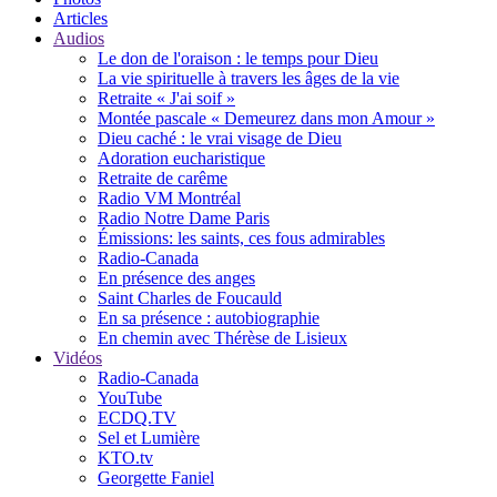
Articles
Audios
Le don de l'oraison : le temps pour Dieu
La vie spirituelle à travers les âges de la vie
Retraite « J'ai soif »
Montée pascale « Demeurez dans mon Amour »
Dieu caché : le vrai visage de Dieu
Adoration eucharistique
Retraite de carême
Radio VM Montréal
Radio Notre Dame Paris
Émissions: les saints, ces fous admirables
Radio-Canada
En présence des anges
Saint Charles de Foucauld
En sa présence : autobiographie
En chemin avec Thérèse de Lisieux
Vidéos
Radio-Canada
YouTube
ECDQ.TV
Sel et Lumière
KTO.tv
Georgette Faniel