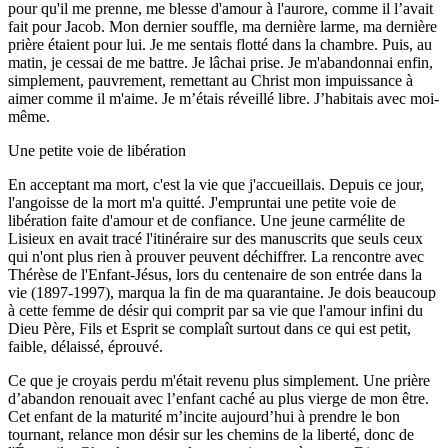
pour qu'il me prenne, me blesse d'amour à l'aurore, comme il l’avait
fait pour Jacob. Mon dernier souffle, ma dernière larme, ma dernière
prière étaient pour lui. Je me sentais flotté dans la chambre. Puis, au
matin, je cessai de me battre. Je lâchai prise. Je m'abandonnai enfin,
simplement, pauvrement, remettant au Christ mon impuissance à
aimer comme il m'aime. Je m’étais réveillé libre. J’habitais avec moi-
même.
Une petite voie de libération
En acceptant ma mort, c'est la vie que j'accueillais. Depuis ce jour,
l'angoisse de la mort m'a quitté. J'empruntai une petite voie de
libération faite d'amour et de confiance. Une jeune carmélite de
Lisieux en avait tracé l'itinéraire sur des manuscrits que seuls ceux
qui n'ont plus rien à prouver peuvent déchiffrer. La rencontre avec
Thérèse de l'Enfant-Jésus, lors du centenaire de son entrée dans la
vie (1897-1997), marqua la fin de ma quarantaine. Je dois beaucoup
à cette femme de désir qui comprit par sa vie que l'amour infini du
Dieu Père, Fils et Esprit se complaît surtout dans ce qui est petit,
faible, délaissé, éprouvé.
Ce que je croyais perdu m'était revenu plus simplement. Une prière
d’abandon renouait avec l’enfant caché au plus vierge de mon être.
Cet enfant de la maturité m’incite aujourd’hui à prendre le bon
tournant, relance mon désir sur les chemins de la liberté, donc de