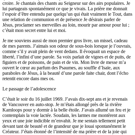
croire. Je chantais des chants au Seigneur sur des airs populaires. Je
lui partageais spontanément ce que je vivais. La prière me donnait
l’espoir d’être entendu par quelqu’un qui était vraiment le Tout, dans
une relation de communion et de présence Je désirais parler de
Jésus, proclamer ses merveilles au loin, mourir par amour pour lui ;
c’était mon secret entre lui et moi.
Je me souviens aussi de mon premier gros livre, un missel, cadeau
de mes parents. J’aimais son odeur de sous-bois lorsque je l’ouvrais,
comme s’il y avait plein de vent dedans. Il évoquait un espace de
liberté, l’infini d’une parole. Sa voix parlait de vignes et de puits, de
figuiers et de poissons, de pain et de vin. Mon livre de messe m’a
ouvert le cœur au parfum des Psaumes, au souffle d’Isaïe, aux
paraboles de Jésus, à la beauté d’une parole faite chair, dont l’écho
retentit encore dans mes os.
Le passage de l’adolescence
C’était le soir du 16 juillet 1969. J’avais dix-sept ans et je revenais
de Vancouver en auto-stop. Je m’étais allongé près de la rivière
Kamloops pour y dormir à la belle étoile. J’avais allumé un feu et je
contemplais la voie lactée. Soudain, les larmes me montèrent aux
yeux et une joie indicible m’envahit. Je me sentais tellement petit
devant tant de beauté et de grandeur que je louai spontanément le
Créateur. J’étais étonné de l’intensité de ma prière et de la joie qui