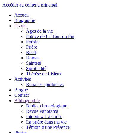
Accéder au contenu principal
Accueil
Biographie
Livres
Âges de la vie
Patrice de La Tour du Pin
Poésie
Prière
Récit
Roman
Sainteté
Spiritualité
Thérèse de Lisieux
Activités
Retraites spirituelles
Blogue
Contact
Bibliographie
Biblio. chronologique
Revue Panorama
Interview La Croix
La prière dans ma vie
Témoin d'une Présence
Photos