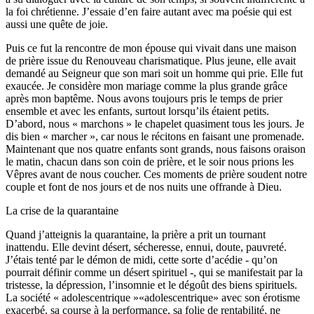
la foi chrétienne. J’essaie d’en faire autant avec ma poésie qui est
aussi une quête de joie.
Puis ce fut la rencontre de mon épouse qui vivait dans une maison
de prière issue du Renouveau charismatique. Plus jeune, elle avait
demandé au Seigneur que son mari soit un homme qui prie. Elle fut
exaucée. Je considère mon mariage comme la plus grande grâce
après mon baptême. Nous avons toujours pris le temps de prier
ensemble et avec les enfants, surtout lorsqu’ils étaient petits.
D’abord, nous « marchons » le chapelet quasiment tous les jours. Je
dis bien « marcher », car nous le récitons en faisant une promenade.
Maintenant que nos quatre enfants sont grands, nous faisons oraison
le matin, chacun dans son coin de prière, et le soir nous prions les
Vêpres avant de nous coucher. Ces moments de prière soudent notre
couple et font de nos jours et de nos nuits une offrande à Dieu.
La crise de la quarantaine
Quand j’atteignis la quarantaine, la prière a prit un tournant
inattendu. Elle devint désert, sécheresse, ennui, doute, pauvreté.
J’étais tenté par le démon de midi, cette sorte d’acédie - qu’on
pourrait définir comme un désert spirituel -, qui se manifestait par la
tristesse, la dépression, l’insomnie et le dégoût des biens spirituels.
La société « adolescentrique »«adolescentrique» avec son érotisme
exacerbé, sa course à la performance, sa folie de rentabilité, ne