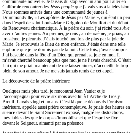
communauté nouvelle. Je faisais du stop avec un ami pour aller en
Californie rencontrer des
Jésus people
que j’avais vus à la télévision.
Nous sommes arrivés dans une communauté de jeunes à
Drummondville, « Les apôtres de Jésus par Marie », qui était un peu
dans l’esprit de saint Louis-Marie Grignion de Montfort et du début
du Renouveau charismatique. À la prière du soir, j’ai récité trois
Ave
avec d’autres jeunes. Au premier, je riais ; au deuxième, je priais, au
troisième, je pleurais. J’étais touché une fois de plus par la joie de
Marie. Je retrouvais le Dieu de mon enfance. J’étais dans une telle
euphorie que je ne dormis pas de la nuit. Cette fois, j’avais compris.
J’ai basculé dans la fête d’un Dieu qui prenait sa joie en moi. Il
m’avait cherché beaucoup plus que moi je ne l’avais cherché. C’était
Lui qui me priait maintenant de me laisser aimer, d’accueillir le trop
plein de son amour. Je ne me suis jamais remis de cet appel.
La découverte de la prière intérieure
Quelques mois plus tard, je rencontrai Jean Vanier et je
l’accompagnai pour vivre six mois avec lui à l’Arche de Trosly-
Breuil. J’avais vingt et un ans. C’est là que je découvris l’oraison
intérieure, appelée aussi prière contemplative. Je priais des heures en
silence devant le Saint Sacrement exposé, malgré les distractions,
inévitables dès que le corps s’immobilise et que l’esprit se fixe
devant le Seigneur, aimanté par sa présence.