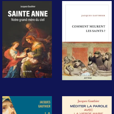
Sainte Anne,
Comment
notre grand-
meurent les
mère du ciel
saints ?
Montréal/Paris,
Paris/Montréal,
Novalis/Salvator,
Artège/Novalis,
2026,
2025,
126 pages, 19.95$,
240 pages, 18,90€,
14,90€.
24,95$.
La prière
Méditer la
chrétienne.
Parole avec la