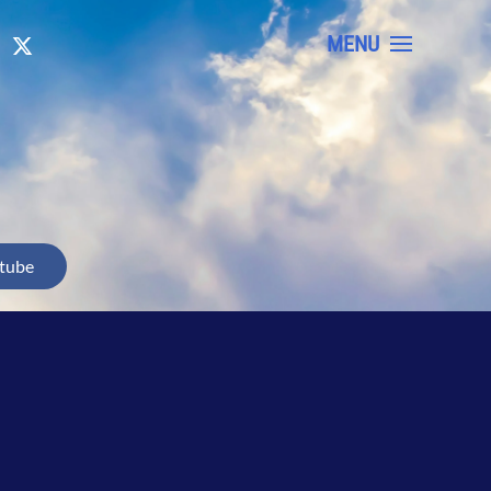
MENU
tube