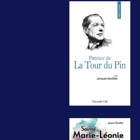
Prier 15 jours
avec Patrice de
La Tour du Pin
Paris,
Nouvelle Cité , 2026,
128 pages,
12€, 21.95$
Sainte Marie-
Léonie Paradis