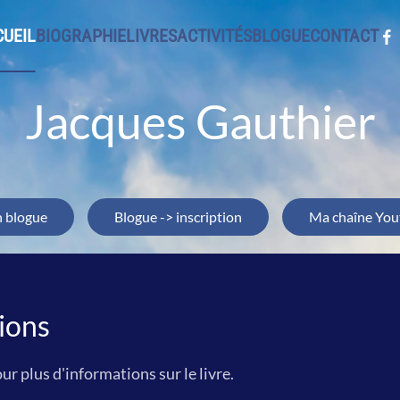
UEIL
BIOGRAPHIE
LIVRES
ACTIVITÉS
BLOGUE
CONTACT
Jacques Gauthier
 blogue
Blogue -> inscription
Ma chaîne You
ions
ur plus d'informations sur le livre.