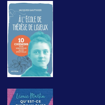
À l'école de
Thérèse de
Lisieux
Paris/Montréal,
Artège/Novalis,
2025,
192 pages. 17,90€,
19,95$.
Léonie Martin.
Qu'est-ce qu'on