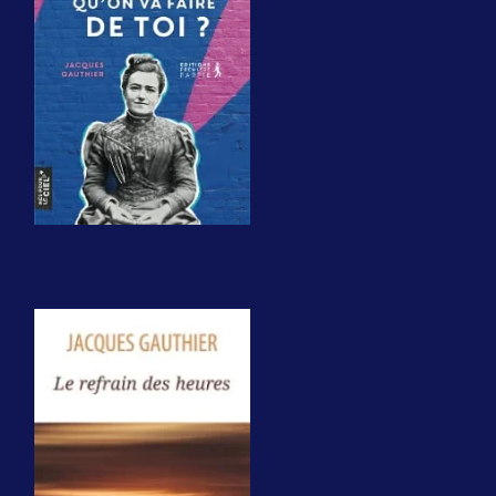
va faire de toi?
Paris.
Première Partie,
2023,
160 pages + photos,
13,90€, 23,95$.
Le refrain des
heures
Trois-Rivières,