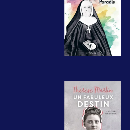
Montréal,
Novalis, 2024,
184 pages +
photos, 14,95$.
Thérèse
Martin, un
fabuleux destin
Paris,