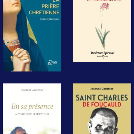
Guide pratique.
Vierge Marie
Format poche. Paris,
Paris/Montréal,
Ephata, Collection
Artège/Novalis,
Spiritualité,
2023,
408 pages, 2023,
132 pages
8.90€, 14.95$.
4,90€, 7,95$.
Saint Charles
En sa présence,
de Foucauld,
Autobiographie
passionné de
spirituelle
Dieu