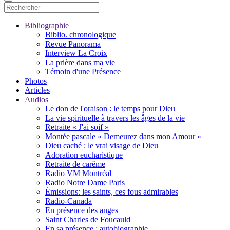
Bibliographie
Biblio. chronologique
Revue Panorama
Interview La Croix
La prière dans ma vie
Témoin d'une Présence
Photos
Articles
Audios
Le don de l'oraison : le temps pour Dieu
La vie spirituelle à travers les âges de la vie
Retraite « J'ai soif »
Montée pascale « Demeurez dans mon Amour »
Dieu caché : le vrai visage de Dieu
Adoration eucharistique
Retraite de carême
Radio VM Montréal
Radio Notre Dame Paris
Émissions: les saints, ces fous admirables
Radio-Canada
En présence des anges
Saint Charles de Foucauld
En sa présence : autobiographie