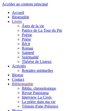
Accéder au contenu principal
Accueil
Biographie
Livres
Âges de la vie
Patrice de La Tour du Pin
Poésie
Prière
Récit
Roman
Sainteté
Spiritualité
Thérèse de Lisieux
Activités
Retraites spirituelles
Blogue
Contact
Bibliographie
Biblio. chronologique
Revue Panorama
Interview La Croix
La prière dans ma vie
Témoin d'une Présence
Photos