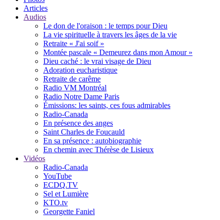
Articles
Audios
Le don de l'oraison : le temps pour Dieu
La vie spirituelle à travers les âges de la vie
Retraite « J'ai soif »
Montée pascale « Demeurez dans mon Amour »
Dieu caché : le vrai visage de Dieu
Adoration eucharistique
Retraite de carême
Radio VM Montréal
Radio Notre Dame Paris
Émissions: les saints, ces fous admirables
Radio-Canada
En présence des anges
Saint Charles de Foucauld
En sa présence : autobiographie
En chemin avec Thérèse de Lisieux
Vidéos
Radio-Canada
YouTube
ECDQ.TV
Sel et Lumière
KTO.tv
Georgette Faniel