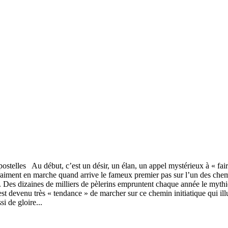
telles Au début, c’est un désir, un élan, un appel mystérieux à « faire
t vraiment en marche quand arrive le fameux premier pas sur l’un des chem
Des dizaines de milliers de pèlerins empruntent chaque année le mythi
est devenu très « tendance » de marcher sur ce chemin initiatique qui ill
i de gloire...