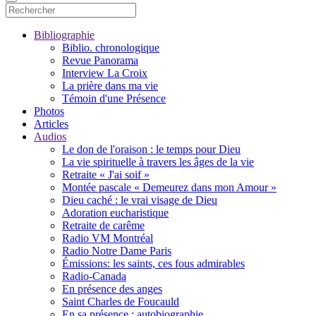
Bibliographie
Biblio. chronologique
Revue Panorama
Interview La Croix
La prière dans ma vie
Témoin d'une Présence
Photos
Articles
Audios
Le don de l'oraison : le temps pour Dieu
La vie spirituelle à travers les âges de la vie
Retraite « J'ai soif »
Montée pascale « Demeurez dans mon Amour »
Dieu caché : le vrai visage de Dieu
Adoration eucharistique
Retraite de carême
Radio VM Montréal
Radio Notre Dame Paris
Émissions: les saints, ces fous admirables
Radio-Canada
En présence des anges
Saint Charles de Foucauld
En sa présence : autobiographie