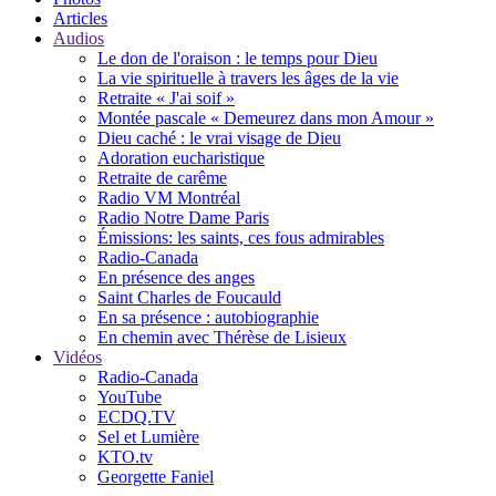
Articles
Audios
Le don de l'oraison : le temps pour Dieu
La vie spirituelle à travers les âges de la vie
Retraite « J'ai soif »
Montée pascale « Demeurez dans mon Amour »
Dieu caché : le vrai visage de Dieu
Adoration eucharistique
Retraite de carême
Radio VM Montréal
Radio Notre Dame Paris
Émissions: les saints, ces fous admirables
Radio-Canada
En présence des anges
Saint Charles de Foucauld
En sa présence : autobiographie
En chemin avec Thérèse de Lisieux
Vidéos
Radio-Canada
YouTube
ECDQ.TV
Sel et Lumière
KTO.tv
Georgette Faniel