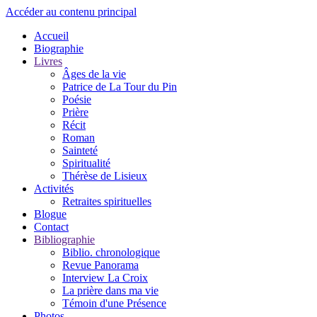
Accéder au contenu principal
Accueil
Biographie
Livres
Âges de la vie
Patrice de La Tour du Pin
Poésie
Prière
Récit
Roman
Sainteté
Spiritualité
Thérèse de Lisieux
Activités
Retraites spirituelles
Blogue
Contact
Bibliographie
Biblio. chronologique
Revue Panorama
Interview La Croix
La prière dans ma vie
Témoin d'une Présence
Photos