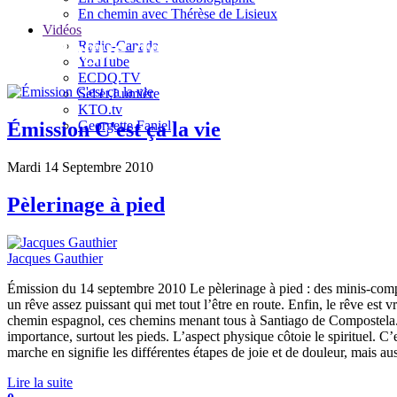
En chemin avec Thérèse de Lisieux
Vidéos
Le blogue de Jacques Gauthier
Radio-Canada
YouTube
ECDQ.TV
Sel et Lumière
KTO.tv
Georgette Faniel
Émission C'est ça la vie
Mardi 14 Septembre 2010
Pèlerinage à pied
Jacques Gauthier
Émission du 14 septembre 2010 Le pèlerinage à pied : des minis-compos
un rêve assez puissant qui met tout l’être en route. Enfin, le rêve es
chemin espagnol, ces chemins menant tous à Santiago de Compostela. 
importance, surtout les pieds. L’aspect physique côtoie le spirituel. C’
marche en signifie les différentes étapes de joie et de douleur, mais auss
Lire la suite