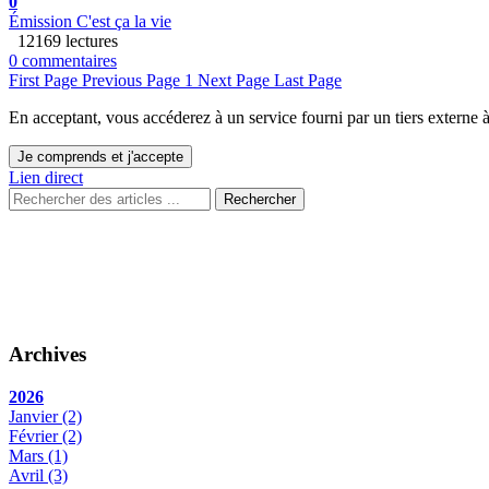
0
Émission C'est ça la vie
12169 lectures
0 commentaires
First Page
Previous Page
1
Next Page
Last Page
En acceptant, vous accéderez à un service fourni par un tiers externe
Je comprends et j'accepte
Lien direct
Rechercher
Archives
2026
Janvier
(2)
Février
(2)
Mars
(1)
Avril
(3)