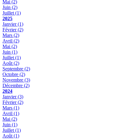
Mai
(2)
Juin
(2)
Juillet
(1)
2025
Janvier
(1)
Février
(2)
Mars
(2)
Avril
(2)
Mai
(2)
Juin
(1)
Juillet
(1)
Août
(2)
Septembre
(2)
Octobre
(2)
Novembre
(3)
Décembre
(2)
2024
Janvier
(3)
Février
(2)
Mars
(1)
Avril
(1)
Mai
(2)
Juin
(1)
Juillet
(1)
Août
(1)