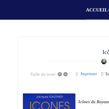
ACCUEIL
Ic
+
–
Imprimer
Te
Taille du texte:
Icônes du Royau