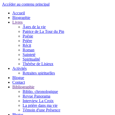
Accéder au contenu principal
Accueil
Biographie
Livres
Âges de la vie
Patrice de La Tour du Pin
Poésie
Prière
Récit
Roman
Sainteté
Spiritualité
Thérèse de Lisieux
Activités
Retraites spirituelles
Blogue
Contact
Bibliographie
Biblio. chronologique
Revue Panorama
Interview La Croix
La prière dans ma vie
Témoin d'une Présence
Photos