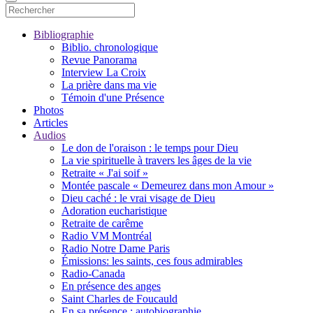
Bibliographie
Biblio. chronologique
Revue Panorama
Interview La Croix
La prière dans ma vie
Témoin d'une Présence
Photos
Articles
Audios
Le don de l'oraison : le temps pour Dieu
La vie spirituelle à travers les âges de la vie
Retraite « J'ai soif »
Montée pascale « Demeurez dans mon Amour »
Dieu caché : le vrai visage de Dieu
Adoration eucharistique
Retraite de carême
Radio VM Montréal
Radio Notre Dame Paris
Émissions: les saints, ces fous admirables
Radio-Canada
En présence des anges
Saint Charles de Foucauld
En sa présence : autobiographie