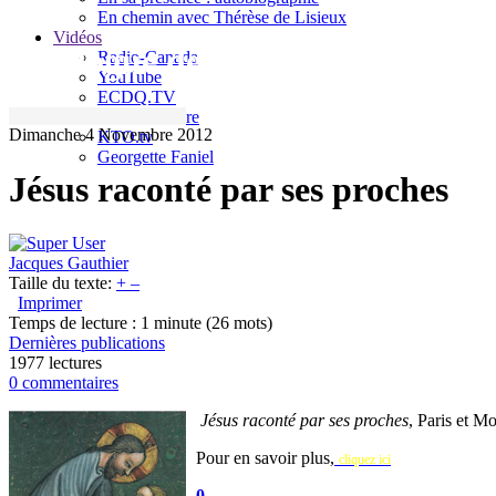
En chemin avec Thérèse de Lisieux
Vidéos
Le blogue de Jacques Gauthier
Radio-Canada
YouTube
ECDQ.TV
Sel et Lumière
Dimanche 4 Novembre 2012
KTO.tv
Georgette Faniel
Jésus raconté par ses proches
Jacques Gauthier
Taille du texte:
+
–
Imprimer
Temps de lecture : 1 minute
(26 mots)
Dernières publications
1977 lectures
0 commentaires
Jésus raconté par ses proches
, Paris et M
Pour en savoir plus,
cliquez ici
0