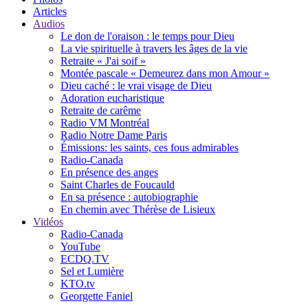
Articles
Audios
Le don de l'oraison : le temps pour Dieu
La vie spirituelle à travers les âges de la vie
Retraite « J'ai soif »
Montée pascale « Demeurez dans mon Amour »
Dieu caché : le vrai visage de Dieu
Adoration eucharistique
Retraite de carême
Radio VM Montréal
Radio Notre Dame Paris
Émissions: les saints, ces fous admirables
Radio-Canada
En présence des anges
Saint Charles de Foucauld
En sa présence : autobiographie
En chemin avec Thérèse de Lisieux
Vidéos
Radio-Canada
YouTube
ECDQ.TV
Sel et Lumière
KTO.tv
Georgette Faniel