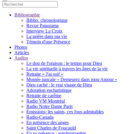
Bibliographie
Biblio. chronologique
Revue Panorama
Interview La Croix
La prière dans ma vie
Témoin d'une Présence
Photos
Articles
Audios
Le don de l'oraison : le temps pour Dieu
La vie spirituelle à travers les âges de la vie
Retraite « J'ai soif »
Montée pascale « Demeurez dans mon Amour »
Dieu caché : le vrai visage de Dieu
Adoration eucharistique
Retraite de carême
Radio VM Montréal
Radio Notre Dame Paris
Émissions: les saints, ces fous admirables
Radio-Canada
En présence des anges
Saint Charles de Foucauld
En sa présence : autobiographie