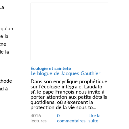
La
s qu’un
e la
gne
e la
e
Écologie et sainteté
Le blogue de Jacques Gauthier
éthode
Dans son encyclique prophétique
sur l’écologie intégrale, Laudato
nd à
si', le pape François nous invite à
porter attention aux petits détails
quotidiens, où s’exercent la
protection de la vie sous to...
4016
0
Lire la
lectures
commentaires
suite