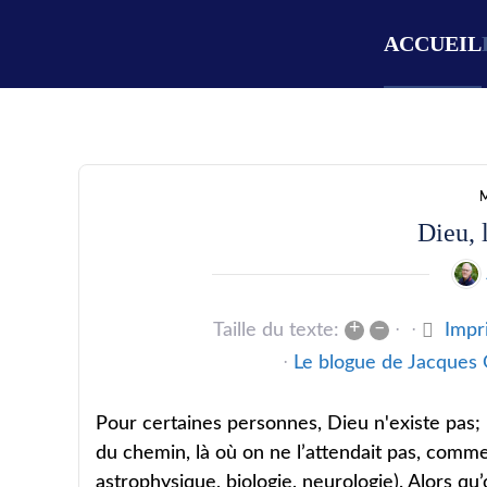
ACCUEIL
M
Dieu, 
+
–
Taille du texte:
Impr
Le blogue de Jacques 
Pour certaines personnes, Dieu n'existe pas; po
du chemin, là où on ne l’attendait pas, comme
astrophysique, biologie, neurologie). Alors qu’o