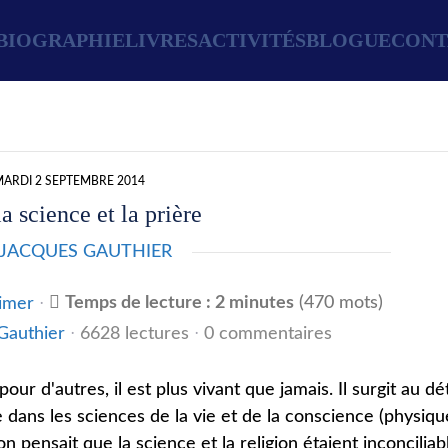
BIOGRAPHIE
LIVRES
ACTIVITÉS
BLOGUE
CONT
ARDI 2 SEPTEMBRE 2014
la science et la prière
JACQUES GAUTHIER
Temps de lecture : 2 minutes
(470 mots)
imer
Gauthier
6628 lectures
0 commentaires
ur d'autres, il est plus vivant que jamais. Il surgit au dé
 dans les sciences de la vie et de la conscience (physiqu
n pensait que la science et la religion étaient inconciliab