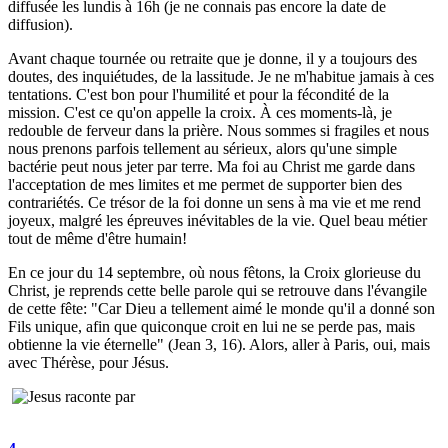
diffusée les lundis à 16h (je ne connais pas encore la date de
diffusion).
Avant chaque tournée ou retraite que je donne, il y a toujours des
doutes, des inquiétudes, de la lassitude. Je ne m'habitue jamais à ces
tentations. C'est bon pour l'humilité et pour la fécondité de la
mission. C'est ce qu'on appelle la croix. À ces moments-là, je
redouble de ferveur dans la prière. Nous sommes si fragiles et nous
nous prenons parfois tellement au sérieux, alors qu'une simple
bactérie peut nous jeter par terre. Ma foi au Christ me garde dans
l'acceptation de mes limites et me permet de supporter bien des
contrariétés. Ce trésor de la foi donne un sens à ma vie et me rend
joyeux, malgré les épreuves inévitables de la vie. Quel beau métier
tout de même d'être humain!
En ce jour du 14 septembre, où nous fêtons, la Croix glorieuse du
Christ, je reprends cette belle parole qui se retrouve dans l'évangile
de cette fête: "Car Dieu a tellement aimé le monde qu'il a donné son
Fils unique, afin que quiconque croit en lui ne se perde pas, mais
obtienne la vie éternelle" (Jean 3, 16). Alors, aller à Paris, oui, mais
avec Thérèse, pour Jésus.