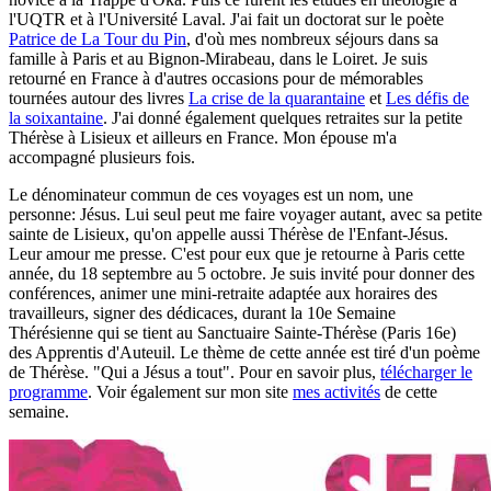
l'UQTR et à l'Université Laval. J'ai fait un doctorat sur le poète
Patrice de La Tour du Pin
, d'où mes nombreux séjours dans sa
famille à Paris et au Bignon-Mirabeau, dans le Loiret. Je suis
retourné en France à d'autres occasions pour de mémorables
tournées autour des livres
La crise de la quarantaine
et
Les défis de
la soixantaine
. J'ai donné également quelques retraites sur la petite
Thérèse à Lisieux et ailleurs en France. Mon épouse m'a
accompagné plusieurs fois.
Le dénominateur commun de ces voyages est un nom, une
personne: Jésus. Lui seul peut me faire voyager autant, avec sa petite
sainte de Lisieux, qu'on appelle aussi Thérèse de l'Enfant-Jésus.
Leur amour me presse. C'est pour eux que je retourne à Paris cette
année, du 18 septembre au 5 octobre. Je suis invité pour donner des
conférences, animer une mini-retraite adaptée aux horaires des
travailleurs, signer des dédicaces, durant la 10e Semaine
Thérésienne qui se tient au Sanctuaire Sainte-Thérèse (Paris 16e)
des Apprentis d'Auteuil. Le thème de cette année est tiré d'un poème
de Thérèse. "Qui a Jésus a tout". Pour en savoir plus,
télécharger le
programme
. Voir également sur mon site
mes activités
de cette
semaine.