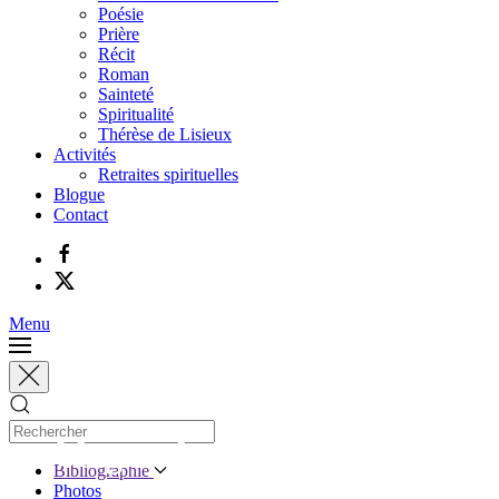
Poésie
Prière
Récit
Roman
Sainteté
Spiritualité
Thérèse de Lisieux
Activités
Retraites spirituelles
Blogue
Contact
Menu
Le blogue de Jacques Gauthier
Bibliographie
Photos