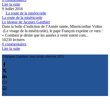
Lire la suite
9 Juillet 2016
La route de la miséricorde
Le blogue de Jacques Gauthier
Dans la bulle d’indiction de l’Année sainte, Misericordiae Vultus
(Le visage de la miséricorde), le pape François exprime ce vœu :
« Combien je désire que les années à venir soient com...
10230 lectures
0 commentaires
Lire la suite
©Jacques Gauthier, tous droits réservés 2025