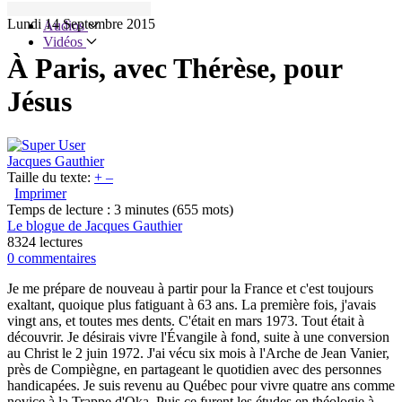
Articles
Lundi 14 Septembre 2015
Audios
Vidéos
À Paris, avec Thérèse, pour
Jésus
Jacques Gauthier
Taille du texte:
+
–
Imprimer
Temps de lecture : 3 minutes
(655 mots)
Le blogue de Jacques Gauthier
8324 lectures
0 commentaires
Je me prépare de nouveau à partir pour la France et c'est toujours
exaltant, quoique plus fatiguant à 63 ans. La première fois, j'avais
vingt ans, et toutes mes dents. C'était en mars 1973. Tout était à
découvrir. Je désirais vivre l'Évangile à fond, suite à une conversion
au Christ le 2 juin 1972. J'ai vécu six mois à l'Arche de Jean Vanier,
près de Compiègne, en partageant le quotidien avec des personnes
handicapées. Je suis revenu au Québec pour vivre quatre ans comme
novice à la Trappe d'Oka. Puis ce furent les études en théologie à