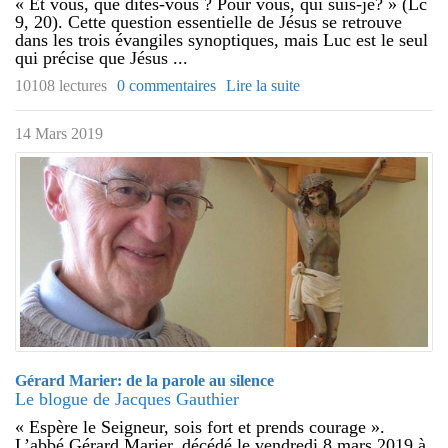
« Et vous, que dites-vous ? Pour vous, qui suis-je? » (Lc
9, 20). Cette question essentielle de Jésus se retrouve
dans les trois évangiles synoptiques, mais Luc est le seul
qui précise que Jésus ...
10108 lectures
0 commentaires
Lire la suite
14 Mars 2019
Gérard Marier: de la parole au silence
Le blogue de Jacques Gauthier
« Espère le Seigneur, sois fort et prends courage ».
L’abbé Gérard Marier, décédé le vendredi 8 mars 2019 à