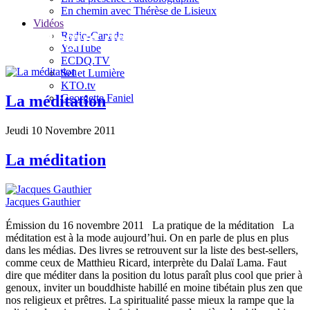
En chemin avec Thérèse de Lisieux
Vidéos
Le blogue de Jacques Gauthier
Radio-Canada
YouTube
ECDQ.TV
Sel et Lumière
KTO.tv
Georgette Faniel
La méditation
Jeudi 10 Novembre 2011
La méditation
Jacques Gauthier
Émission du 16 novembre 2011 La pratique de la méditation La
méditation est à la mode aujourd’hui. On en parle de plus en plus
dans les médias. Des livres se retrouvent sur la liste des best-sellers,
comme ceux de Matthieu Ricard, interprète du Dalaï Lama. Faut
dire que méditer dans la position du lotus paraît plus cool que prier à
genoux, inviter un bouddhiste habillé en moine tibétain plus zen que
nos religieux et prêtres. La spiritualité passe mieux la rampe que la