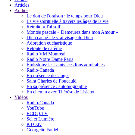
Articles
Audios
Le don de l'oraison : le temps pour Dieu
La vie spirituelle à travers les âges de la vie
Retraite « J'ai soif »
Montée pascale « Demeurez dans mon Amour »
Dieu caché : le vrai visage de Dieu
Adoration eucharistique
Retraite de carême
Radio VM Montréal
Radio Notre Dame Paris
Émissions: les saints, ces fous admirables
Radio-Canada
En présence des anges
Saint Charles de Foucauld
En sa présence : autobiographie
En chemin avec Thérèse de Lisieux
Vidéos
Radio-Canada
YouTube
ECDQ.TV
Sel et Lumière
KTO.tv
Georgette Faniel