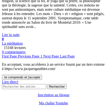
religion, la science que la foi, le yoga que la prière, la philosophie
que la théologie, la sagesse que la sainteté. Certes, ces notions ne
sont pas antinomiques, mais notre culture médiatique est devenue
frileuse à les entendre. Les mots « Dieu » et « religion » sont piégés,
surtout depuis le 11 septembre 2001. Symptomatique, cette table
ronde annoncée au Salon du livre de Montréal 2010: « Une
spiritualité sans avoir...
Lire la suite
0
La méditation
15168 lectures
0 commentaires
First Page
Previous Page
1
Next Page
Last Page
En acceptant, vous accéderez à un service fourni par un tiers externe
à https://www.jacquesgauthier.com/
Je comprends et j'accepte
Lien direct
Rechercher
Inscription au blogue
Ma chaîne Youtube