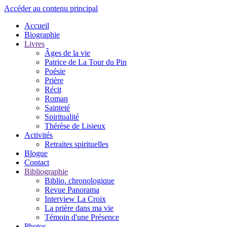
Accéder au contenu principal
Accueil
Biographie
Livres
Âges de la vie
Patrice de La Tour du Pin
Poésie
Prière
Récit
Roman
Sainteté
Spiritualité
Thérèse de Lisieux
Activités
Retraites spirituelles
Blogue
Contact
Bibliographie
Biblio. chronologique
Revue Panorama
Interview La Croix
La prière dans ma vie
Témoin d'une Présence
Photos