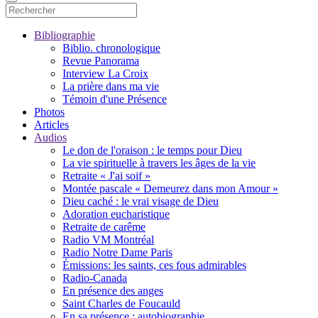
Bibliographie
Biblio. chronologique
Revue Panorama
Interview La Croix
La prière dans ma vie
Témoin d'une Présence
Photos
Articles
Audios
Le don de l'oraison : le temps pour Dieu
La vie spirituelle à travers les âges de la vie
Retraite « J'ai soif »
Montée pascale « Demeurez dans mon Amour »
Dieu caché : le vrai visage de Dieu
Adoration eucharistique
Retraite de carême
Radio VM Montréal
Radio Notre Dame Paris
Émissions: les saints, ces fous admirables
Radio-Canada
En présence des anges
Saint Charles de Foucauld
En sa présence : autobiographie