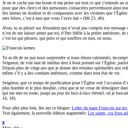
Je ne te cache pas ma honte et ma peine sur tout ce que j’entends au 
pour que des clercs et des personnes consacrées pervertissent ainsi to
des larmes de douleur et de compassion avec les victimes que l’Église do
mes frères, c’est à moi que vous l’avez fait » (Mt 25, 40).
Jésus, tu as pleuré sur Jérusalem qui n’avait pas compris ton message 
n’est de me laisser aimer par toi, d’être fidèle à la prière intérieure, d
c’est toi qui pleures, qui pries et qui souffres en moi, en nous.
Tu as dit de ne pas nous surprendre si nous étions calomniés, incompri
Seigneur, de voir tant de médias tirer à bout portant sur l’Église, pa
Depuis plus de vingt ans que je donne des retraites spirituelles aux rel
même s’il y a des combats intérieurs, comme dans tout état de vie.
Seigneur, que ce temps de purification pour l’Église soit l’occasion d
plus humble et le plus durable, celui que je ne cesse de témoigner dans 
qui me met en route, jusqu’au jour du face-à-face éternel, où je basculer
16, 18).
Pour aller plus loin, lire sur ce blogue:
Lettre du pape François sur les 
Voir également, la nouvelle édition augmentée:
Les saints, ces fous a
8
Mots-clés :