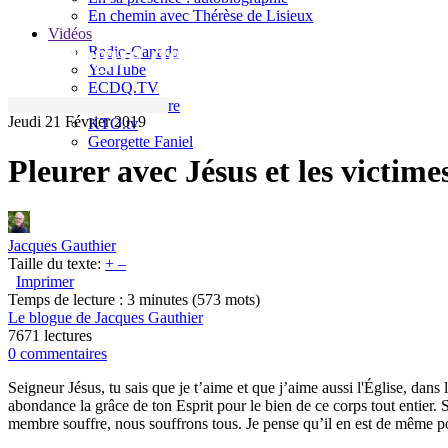
En chemin avec Thérèse de Lisieux
Vidéos
Le blogue de Jacques Gauthier
Radio-Canada
YouTube
ECDQ.TV
Sel et Lumière
Jeudi 21 Février 2019
KTO.tv
Georgette Faniel
Pleurer avec Jésus et les victime
Jacques Gauthier
Taille du texte:
+
–
Imprimer
Temps de lecture : 3 minutes
(573 mots)
Le blogue de Jacques Gauthier
7671 lectures
0 commentaires
Seigneur Jésus, tu sais que je t’aime et que j’aime aussi l'Église, dan
abondance la grâce de ton Esprit pour le bien de ce corps tout entier.
membre souffre, nous souffrons tous. Je pense qu’il en est de même p