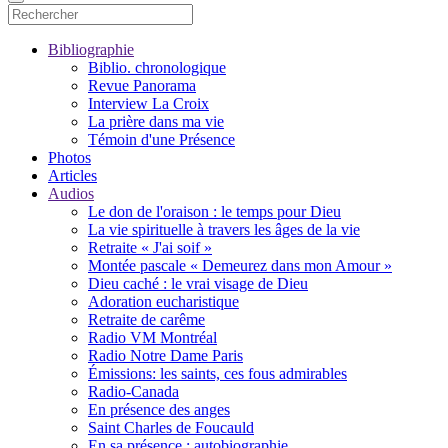
Bibliographie
Biblio. chronologique
Revue Panorama
Interview La Croix
La prière dans ma vie
Témoin d'une Présence
Photos
Articles
Audios
Le don de l'oraison : le temps pour Dieu
La vie spirituelle à travers les âges de la vie
Retraite « J'ai soif »
Montée pascale « Demeurez dans mon Amour »
Dieu caché : le vrai visage de Dieu
Adoration eucharistique
Retraite de carême
Radio VM Montréal
Radio Notre Dame Paris
Émissions: les saints, ces fous admirables
Radio-Canada
En présence des anges
Saint Charles de Foucauld
En sa présence : autobiographie