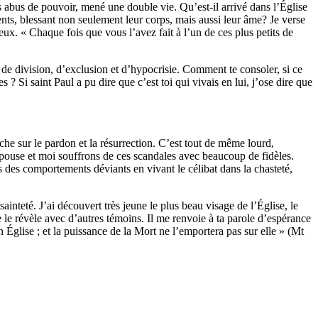
 abus de pouvoir, mené une double vie. Qu’est-il arrivé dans l’Église
ents, blessant non seulement leur corps, mais aussi leur âme? Je verse
eux. « Chaque fois que vous l’avez fait à l’un de ces plus petits de
 de division, d’exclusion et d’hypocrisie. Comment te consoler, si ce
s ? Si saint Paul a pu dire que c’est toi qui vivais en lui, j’ose dire que
he sur le pardon et la résurrection. C’est tout de même lourd,
 épouse et moi souffrons de ces scandales avec beaucoup de fidèles.
pas des comportements déviants en vivant le célibat dans la chasteté,
nteté. J’ai découvert très jeune le plus beau visage de l’Église, le
e le révèle avec d’autres témoins. Il me renvoie à ta parole d’espérance
on Église ; et la puissance de la Mort ne l’emportera pas sur elle » (Mt