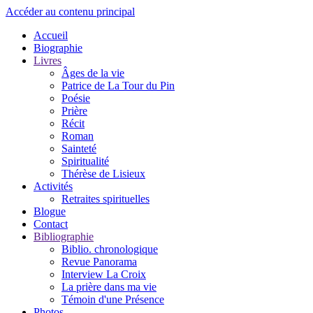
Accéder au contenu principal
Accueil
Biographie
Livres
Âges de la vie
Patrice de La Tour du Pin
Poésie
Prière
Récit
Roman
Sainteté
Spiritualité
Thérèse de Lisieux
Activités
Retraites spirituelles
Blogue
Contact
Bibliographie
Biblio. chronologique
Revue Panorama
Interview La Croix
La prière dans ma vie
Témoin d'une Présence
Photos