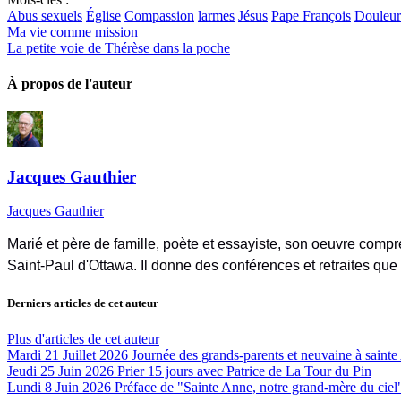
Abus sexuels
Église
Compassion
larmes
Jésus
Pape François
Douleur
Ma vie comme mission
La petite voie de Thérèse dans la poche
À propos de l'auteur
Jacques Gauthier
Jacques Gauthier
Marié et père de famille, poète et essayiste, son oeuvre compre
Saint-Paul d'Ottawa. Il donne des conférences et retraites que
Derniers articles de cet auteur
Plus d'articles de cet auteur
Mardi 21 Juillet 2026
Journée des grands-parents et neuvaine à saint
Jeudi 25 Juin 2026
Prier 15 jours avec Patrice de La Tour du Pin
Lundi 8 Juin 2026
Préface de "Sainte Anne, notre grand-mère du ciel