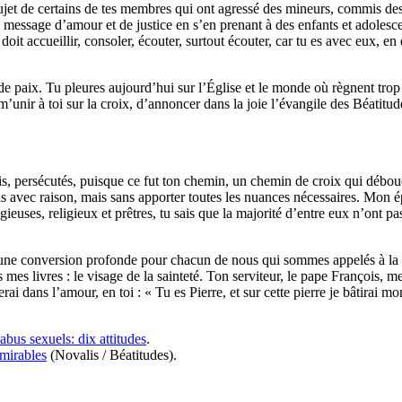
sujet de certains de tes membres qui ont agressé des mineurs, commis des
n message d’amour et de justice en s’en prenant à des enfants et adolesc
it accueillir, consoler, écouter, surtout écouter, car tu es avec eux, en 
de paix. Tu pleures aujourd’hui sur l’Église et le monde où règnent trop
e m’unir à toi sur la croix, d’annoncer dans la joie l’évangile des Béatitude
s, persécutés, puisque ce fut ton chemin, un chemin de croix qui débouc
rfois avec raison, mais sans apporter toutes les nuances nécessaires. Mon
igieuses, religieux et prêtres, tu sais que la majorité d’entre eux n’ont 
’une conversion profonde pour chacun de nous qui sommes appelés à la sai
mes livres : le visage de la sainteté. Ton serviteur, le pape François, m
ai dans l’amour, en toi : « Tu es Pierre, et sur cette pierre je bâtirai m
abus sexuels: dix attitudes
.
dmirables
(Novalis / Béatitudes).