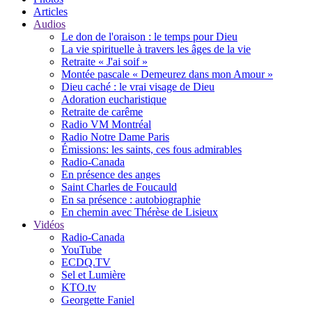
Articles
Audios
Le don de l'oraison : le temps pour Dieu
La vie spirituelle à travers les âges de la vie
Retraite « J'ai soif »
Montée pascale « Demeurez dans mon Amour »
Dieu caché : le vrai visage de Dieu
Adoration eucharistique
Retraite de carême
Radio VM Montréal
Radio Notre Dame Paris
Émissions: les saints, ces fous admirables
Radio-Canada
En présence des anges
Saint Charles de Foucauld
En sa présence : autobiographie
En chemin avec Thérèse de Lisieux
Vidéos
Radio-Canada
YouTube
ECDQ.TV
Sel et Lumière
KTO.tv
Georgette Faniel