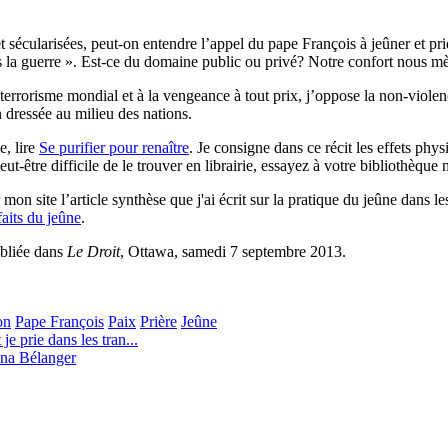
t sécularisées, peut-on entendre l’appel du pape François à jeûner et pri
 la guerre ». Est-ce du domaine public ou privé? Notre confort nous mène
 terrorisme mondial et à la vengeance à tout prix, j’oppose la non-violenc
in dressée au milieu des nations.
e, lire
Se purifier pour renaître
. Je consigne dans ce récit les effets phy
eut-être difficile de le trouver en librairie, essayez à votre bibliothèque
on site l’article synthèse que j'ai écrit sur la pratique du jeûne dans l
aits du jeûne
.
ubliée dans
Le Droit
, Ottawa, samedi 7 septembre 2013.
on
Pape François
Paix
Prière
Jeûne
e prie dans les tran...
ina Bélanger