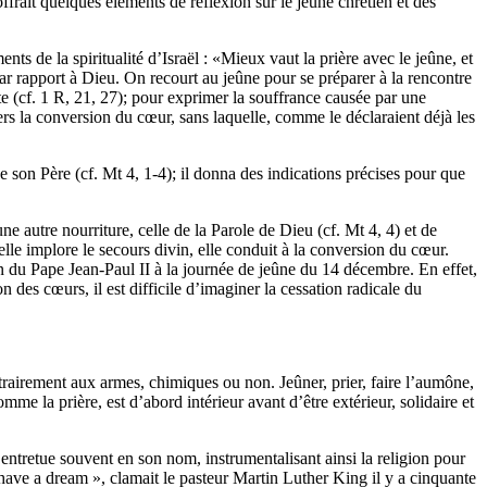
ffrait quelques éléments de réflexion sur le jeûne chrétien et des
s de la spiritualité d’Israël : «Mieux vaut la prière avec le jeûne, et
par rapport à Dieu. On recourt au jeûne pour se préparer à la rencontre
te (cf. 1 R, 21, 27); pour exprimer la souffrance causée par une
 vers la conversion du cœur, sans laquelle, comme le déclaraient déjà les
 son Père (cf. Mt 4, 1-4); il donna des indications précises pour que
ne autre nourriture, celle de la Parole de Dieu (cf. Mt 4, 4) et de
e, elle implore le secours divin, elle conduit à la conversion du cœur.
ion du Pape Jean-Paul II à la journée de jeûne du 14 décembre. En effet,
 des cœurs, il est difficile d’imaginer la cessation radicale du
rairement aux armes, chimiques ou non. Jeûner, prier, faire l’aumône,
me la prière, est d’abord intérieur avant d’être extérieur, solidaire et
entretue souvent en son nom, instrumentalisant ainsi la religion pour
I have a dream », clamait le pasteur Martin Luther King il y a cinquante