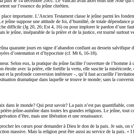
r la paix le 14 décembre 2001. Le Vatican avait alors émis une
Note
qui o
rtent sur l’essence du jeûne chrétien.
place importante. L’Ancien Testament classe le jeûne parmi les fondement
 Le jeûne suppose une attitude de foi, d’humilité, de totale dépendance 
che difficile (Jg 20, 26; Est 4, 16) ou pour implorer le pardon d’une fau
is le jeûne, inséparable de la prière et de la justice, est tourné surtout
ûna quarante jours en signe d’abandon confiant au dessein salvifique de
yées d’ostentation et d’hypocrisie (cf. Mt 6, 16-18).
nneur. Selon eux, la pratique du jeûne facilite l’ouverture de l’homme à u
n étroite avec la prière, elle fortifie la vertu, elle suscite la miséricord
t et la profonde conversion intérieure –, qu’il faut accueillir l’invitat
 situation dramatique dans laquelle se trouve le monde; sans la conversion
ix dans le monde? Qui peut savoir? La paix n’est pas quantifiable, cont
prière-jeûne-aumône dans toutes les grandes religions. Le jeûne, tout com
rivation d’être, mais une libération et une renaissance.
rocher les cœurs pour demander à Dieu le don de la paix. Je sais, on s’
ction massive. Mais la religion peut être aussi au service de la paix. « 