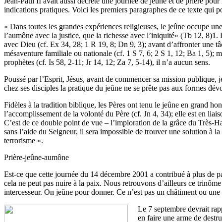
Jean-Paul II avait aussi décrété une journée de jeûne et de prière pou
indications pratiques. Voici les premiers paragraphes de ce texte qui po
« Dans toutes les grandes expériences religieuses, le jeûne occupe une 
l’aumône avec la justice, que la richesse avec l’iniquité» (Tb 12, 8)1.
avec Dieu (cf. Ex 34, 28; 1 R 19, 8; Dn 9, 3); avant d’affronter une tâ
mésaventure familiale ou nationale (cf. 1 S 7, 6; 2 S 1, 12; Ba 1, 5); ma
prophètes (cf. Is 58, 2-11; Jr 14, 12; Za 7, 5-14), il n’a aucun sens.
Poussé par l’Esprit, Jésus, avant de commencer sa mission publique, je
chez ses disciples la pratique du jeûne ne se prête pas aux formes dévo
Fidèles à la tradition biblique, les Pères ont tenu le jeûne en grand ho
l’accomplissement de la volonté du Père (cf. Jn 4, 34); elle est en liaiso
C’est de ce double point de vue – l’imploration de la grâce du Très-Hau
sans l’aide du Seigneur, il sera impossible de trouver une solution à la
terrorisme ».
Prière-jeûne-aumône
Est-ce que cette journée du 14 décembre 2001 a contribué à plus de pa
cela ne peut pas nuire à la paix. Nous retrouvons d’ailleurs ce trinôme 
intercesseur. On jeûne pour donner. Ce n’est pas un châtiment ou une p
Le 7 septembre devrait rapp
en faire une arme de destru