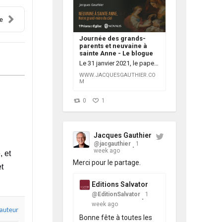
ie
Journée des grands-
parents et neuvaine à
sainte Anne - Le blogue
Le 31 janvier 2021, le pape François annonçait l'institution d'une Journée mondiale des grands-parents et des personnes âgées pour la célébrer par toute l'Église le quatrième dimanche de juillet, soit aux alentours de la fête de sainte Anne et saint
WWW.JACQUESGAUTHIER.CO
M
0
1
Jacques Gauthier
@jacgauthier
1
week ago
, et
Merci pour le partage.
et
Editions Salvator
@EditionSalvator
1
week ago
 auteur
Bonne fête à toutes les 