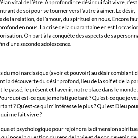
an vital de l’être. Approfondir ce désir qui fait vivre, c'est
rant de soi pour se tourner vers l'autre à aimer. Le désir,
 de la relation, de l'amour, du spirituel en nous. Encore faut
 profond en nous. La crise de la quarantaine en est l'occasio
riorisation. On part à la conquête des aspects de sa personn
 fin d’une seconde adolescence.
fs du moi narcissique (avoir et pouvoir) au désir comblant 
t la découverte du désir profond, lieu de la soif et de la pa
 le passé, le présent et l'avenir, notre place dans le monde 
 Pourquoi est-ce que je me fatigue tant ? Qu'est-ce que je ve
tant ? Qu'est-ce qui m'intéresse le plus ? Qui est Dieu pou
qui me fait vivre ?
ique et psychologique pour rejoindre la dimension spiritue
e qui pose la question du sens de la vie et de son devenir, de