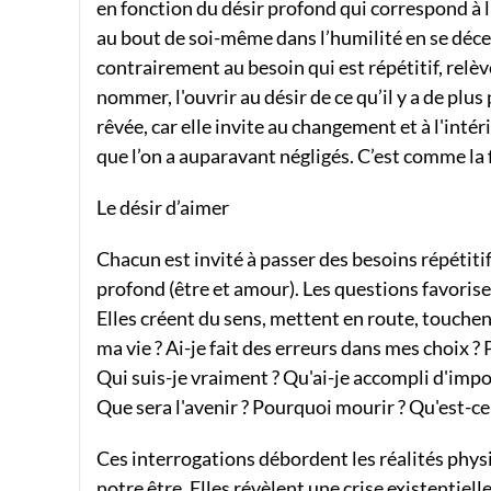
en fonction du désir profond qui correspond à l'él
au bout de soi-même dans l’humilité en se décent
contrairement au besoin qui est répétitif, relève
nommer, l'ouvrir au désir de ce qu’il y a de plus
rêvée, car elle invite au changement et à l'inté
que l’on a auparavant négligés. C’est comme la
Le désir d’aimer
Chacun est invité à passer des besoins répétiti
profond (être et amour). Les questions favorisen
Elles créent du sens, mettent en route, touchent
ma vie ? Ai-je fait des erreurs dans mes choix ?
Qui suis-je vraiment ? Qu'ai-je accompli d'impor
Que sera l'avenir ? Pourquoi mourir ? Qu'est-ce 
Ces interrogations débordent les réalités phys
notre être. Elles révèlent une crise existentiell