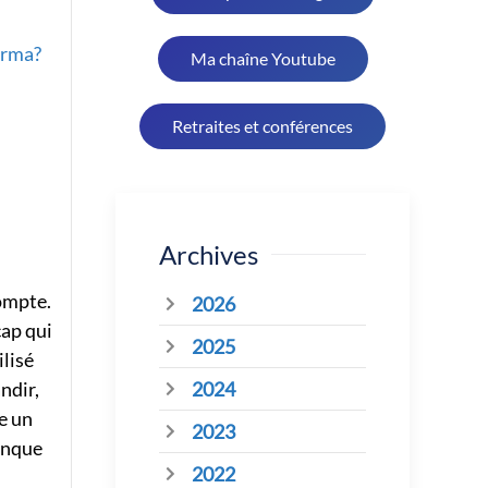
arma?
Ma chaîne Youtube
Retraites et conférences
Archives
compte.
2026
cap qui
2025
ilisé
2024
ndir,
e un
2023
anque
2022