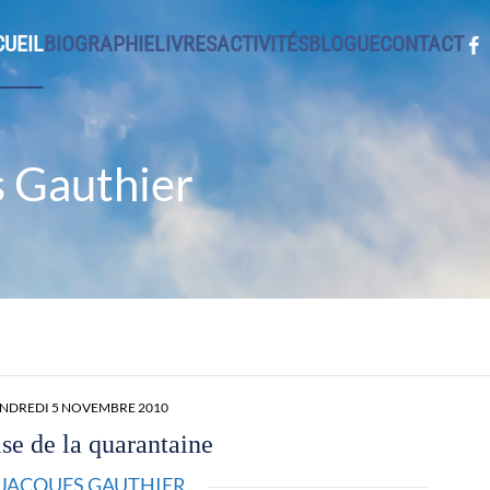
UEIL
BIOGRAPHIE
LIVRES
ACTIVITÉS
BLOGUE
CONTACT
s Gauthier
NDREDI 5 NOVEMBRE 2010
ise de la quarantaine
JACQUES GAUTHIER