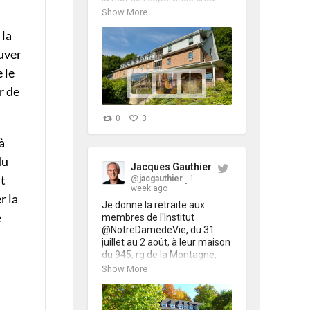
Jean de la Croix. Le Christ a 
Show More
laissé mille traces de sa 
 la
beauté dans la nature, dans 
le silence de l'oraison, où nos 
ouver
coeurs boivent à la Source. 
 le
https://t.co/rJFu81eZzf
r de
0
3
à
du
Jacques Gauthier
nt
@jacgauthier
1
week ago
r la
Je donne la retraite aux 
e
membres de l'Institut 
@NotreDamedeVie, du 31 
juillet au 2 août, à leur maison 
du 945, rg de la Montagne, 
Saint-Paul d'Abbotsford, au 
Show More
Québec. 
https://t.co/seLBe6fMzQ
Thème: La nuit de 