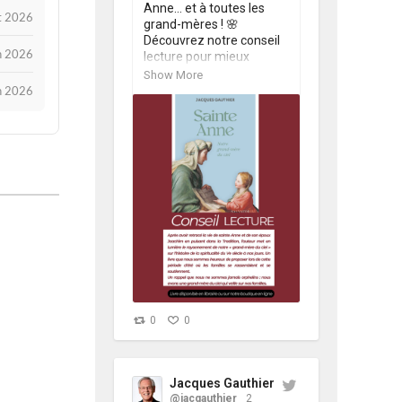
Anne… et à toutes les 
et 2026
grand-mères ! 🌸 
Découvrez notre conseil 
in 2026
lecture pour mieux 
connaître celle qui est la 
Show More
mère de la Vierge Marie.  
in 2026
Bel été à tous !

@jacgauthier 

  #Anne 
#LectureChrétienne 
#conseillecture #Livres 
#Été 
https://t.co/kbmu6fpgfN
0
0
Jacques Gauthier
@jacgauthier
2