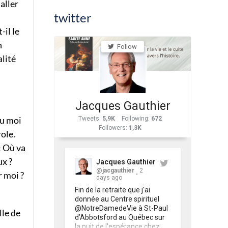
 aller
twitter
-il le
n
Follow
alité
Jacques Gauthier
du moi
Tweets
:
5,9K
Following
:
672
Followers
:
1,3K
role.
: Où va
ux ?
Jacques Gauthier
@jacgauthier
2
r moi ?
days ago
Fin de la retraite que j'ai 
donnée au Centre spirituel 
@NotreDamedeVie à St-Paul 
lle de
d’Abbotsford au Québec sur 
la nuit de l’espérance chez 