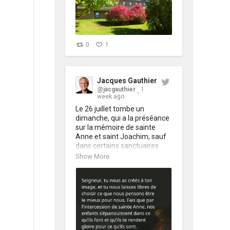
l'espérance selon saint Jean 
de la Croix. 
https://t.co/lvROwoS6Bu
https://t.co/4lcY1fsXa7
0
1
Jacques Gauthier
@jacgauthier
1
week ago
Le 26 juillet tombe un 
dimanche, qui a la préséance 
sur la mémoire de sainte 
Anne et saint Joachim, sauf 
dans certains sanctuaires. 
C'est aussi la Journée 
Show More
mondiale des grands-parents 
et des personnes âgées. Pour 
en savoir plus 👉🏻 
https://t.co/RXwVo0S2Ra
 via 
@jacgauthier