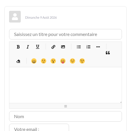
Dimanche 9 Août 2026
-
-
-
-
-
-
-
-
-
-
-
-
-
-
-
-
-
-
-
-
-
-
-
-
-
-
-
-
-
-
-
-
-
-
-
-
-
-
-
-
-
-
-
-
-
-
-
-
-
-
-
-
-
-
-
-
-
-
-
-