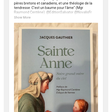
pères bretons et canadiens, et une théologie de la 
tendresse. C’est un baume pour l’âme" (Mgr 
Raymond Centène). @EditionSalvator @NovalisFr 
@steannedauray
https://t.co/7zP5NU5F81
Show More
https://t.co/NNJFlT6QuE