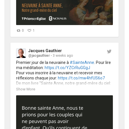
0
1
Jacques Gauthier
@jacgauthier
3 weeks ago
Premier jour de la neuvaine à 
#SainteAnne
. Pour lire 
ma méditation: 
https://t.co/YZCrRuGGgJ
Pour vous inscrire à la neuvaine et recevoir mes 
réflexions chaque jour: 
https://t.co/mw4hfUS6o7
De mon livre "Sainte Anne, notre grand-mère du ciel: 
@NovalisFr @EditionSalvator 
https://t.co/Yx8LVEtRkn
Show More