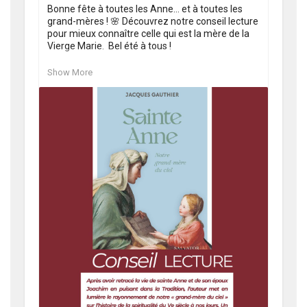
Bonne fête à toutes les Anne… et à toutes les 
grand-mères ! 🌸 Découvrez notre conseil lecture 
pour mieux connaître celle qui est la mère de la 
Vierge Marie.  Bel été à tous !

@jacgauthier 

Show More
  #Anne #LectureChrétienne #conseillecture 
#Livres #Été https://t.co/kbmu6fpgfN