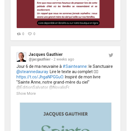
0
0
Jacques Gauthier
@jacgauthier
2 weeks ago
Jour 6 de ma neuvaine à 
#Sainteanne
: le Sanctuaire 
@steannedauray.
 Lire le texte au complet 👉🏻 
https://t.co/JhgaNPGGuO.
 Inspiré de mon livre 
"Sainte Anne, notre grand-mère du ciel" 
@EditionSalvator @NovalisFr. 
Voir tous les textes de la neuvaine: 
Show More
https://t.co/1ZE5pWfPyD
https://t.co/pP6UuJl458