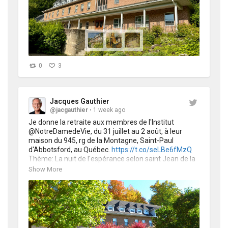
0
3
Jacques Gauthier
@jacgauthier
1 week ago
Je donne la retraite aux membres de l'Institut 
@NotreDamedeVie, du 31 juillet au 2 août, à leur 
maison du 945, rg de la Montagne, Saint-Paul 
d'Abbotsford, au Québec. 
https://t.co/seLBe6fMzQ
Thème: La nuit de l'espérance selon saint Jean de la 
Croix. 
https://t.co/lvROwoS6Bu
Show More
https://t.co/4lcY1fsXa7