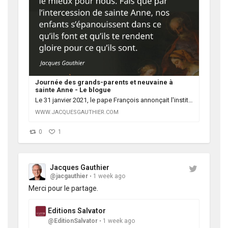
Journée des grands-parents et neuvaine à
sainte Anne - Le blogue
Le 31 janvier 2021, le pape François annonçait l'institution d'une Journée mondiale des grands-parents et des personnes âgées pour la célébrer par toute l'Église le quatrième dimanche de juillet, soit aux alentours de la fête de sainte Anne et saint
WWW.JACQUESGAUTHIER.COM
0
1
Jacques Gauthier
@jacgauthier
1 week ago
Merci pour le partage.
Editions Salvator
@EditionSalvator
1 week ago