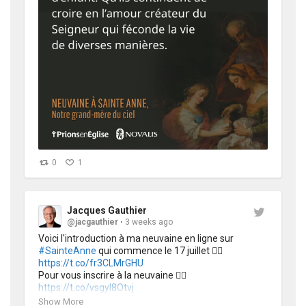
0
1
Jacques Gauthier
@jacgauthier
3 weeks ago
Voici l'introduction à ma neuvaine en ligne sur 
#SainteAnne
 qui commence le 17 juillet 👉🏻
https://t.co/fr3CLMrGHU
Pour vous inscrire à la neuvaine 👉🏻
https://t.co/vsgyl8Otvj
Pour en savoir plus sur le livre @NovalisFr 
Show More