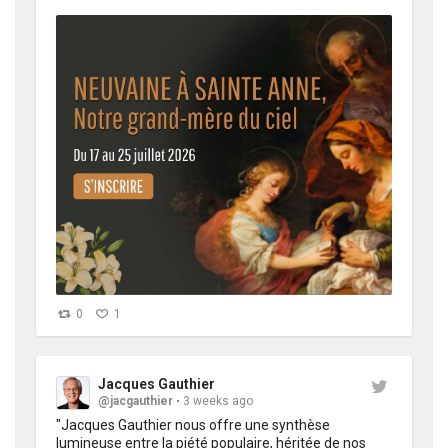
@EditionSalvator 
https://t.co/RXAoIAVlzd
https://t.co/PURlbOCbWN
0
1
Jacques Gauthier
@jacgauthier
3 weeks ago
"Jacques Gauthier nous offre une synthèse 
lumineuse entre la piété populaire, héritée de nos 