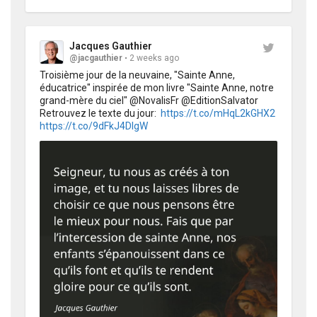
Jacques Gauthier
@jacgauthier
2 weeks ago
Troisième jour de la neuvaine, "Sainte Anne, 
éducatrice" inspirée de mon livre "Sainte Anne, notre 
grand-mère du ciel" @NovalisFr @EditionSalvator 
Retrouvez le texte du jour:  
https://t.co/mHqL2kGHX2
https://t.co/9dFkJ4DIgW