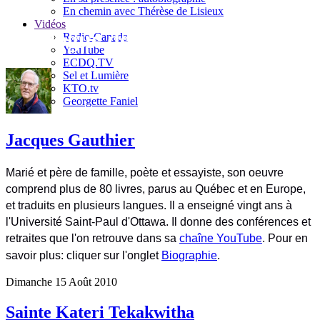
En chemin avec Thérèse de Lisieux
Vidéos
Le blogue de Jacques Gauthier
Radio-Canada
YouTube
ECDQ.TV
Sel et Lumière
KTO.tv
Georgette Faniel
Jacques Gauthier
Marié et père de famille, poète et essayiste, son oeuvre
comprend plus de 80 livres, parus au Québec et en Europe,
et traduits en plusieurs langues. Il a enseigné vingt ans à
l'Université Saint-Paul d'Ottawa. Il donne des conférences et
retraites que l'on retrouve dans sa
chaîne YouTube
. Pour en
savoir plus: cliquer sur l'onglet
Biographie
.
Dimanche 15 Août 2010
Sainte Kateri Tekakwitha