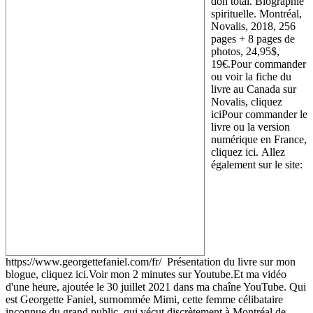
don total. Biographie
spirituelle. Montréal,
Novalis, 2018, 256
pages + 8 pages de
photos, 24,95$,
19€.Pour commander
ou voir la fiche du
livre au Canada sur
Novalis, cliquez
iciPour commander le
livre ou la version
numérique en France,
cliquez ici. Allez
également sur le site:
https://www.georgettefaniel.com/fr/ Présentation du livre sur mon
blogue, cliquez ici.Voir mon 2 minutes sur Youtube.Et ma vidéo
d'une heure, ajoutée le 30 juillet 2021 dans ma chaîne YouTube. Qui
est Georgette Faniel, surnommée Mimi, cette femme célibataire
inconnue du grand public, qui vécut discrètement à Montréal de