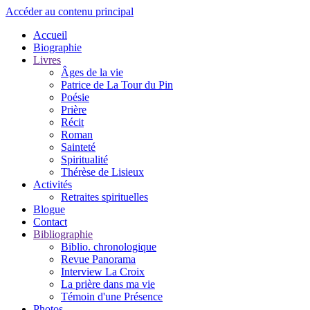
Accéder au contenu principal
Accueil
Biographie
Livres
Âges de la vie
Patrice de La Tour du Pin
Poésie
Prière
Récit
Roman
Sainteté
Spiritualité
Thérèse de Lisieux
Activités
Retraites spirituelles
Blogue
Contact
Bibliographie
Biblio. chronologique
Revue Panorama
Interview La Croix
La prière dans ma vie
Témoin d'une Présence
Photos