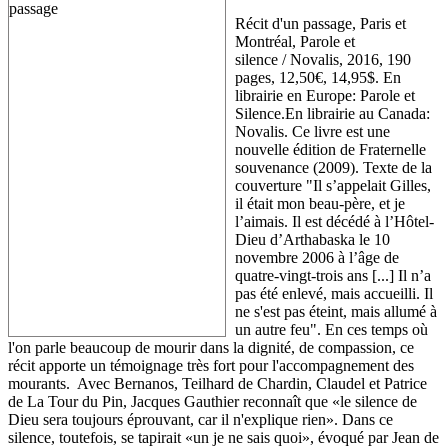
Récit d'un passage, Paris et
Montréal, Parole et
silence / Novalis, 2016, 190
pages, 12,50€, 14,95$. En
librairie en Europe: Parole et
Silence.En librairie au Canada:
Novalis. Ce livre est une
nouvelle édition de Fraternelle
souvenance (2009). Texte de la
couverture "Il s’appelait Gilles,
il était mon beau-père, et je
l’aimais. Il est décédé à l’Hôtel-
Dieu d’Arthabaska le 10
novembre 2006 à l’âge de
quatre-vingt-trois ans [...] Il n’a
pas été enlevé, mais accueilli. Il
ne s'est pas éteint, mais allumé à
un autre feu". En ces temps où
l'on parle beaucoup de mourir dans la dignité, de compassion, ce
récit apporte un témoignage très fort pour l'accompagnement des
mourants. Avec Bernanos, Teilhard de Chardin, Claudel et Patrice
de La Tour du Pin, Jacques Gauthier reconnaît que «le silence de
Dieu sera toujours éprouvant, car il n'explique rien». Dans ce
silence, toutefois, se tapirait «un je ne sais quoi», évoqué par Jean de