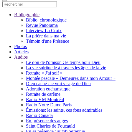
Bibliographie
Biblio. chronologique
Revue Panorama
Interview La Croix
La prière dans ma vie
Témoin d'une Présence
Photos
Articles
Audios
Le don de l'oraison : le temps pour Dieu
La vie spirituelle à travers les âges de la vie
Retraite « J'ai soif »
Montée pascale « Demeurez dans mon Amour »
Dieu caché : le vrai visage de Dieu
Adoration eucharistique
Retraite de carême
Radio VM Montréal
Radio Notre Dame Paris
Émissions: les saints, ces fous admirables
Radio-Canada
En présence des anges
Saint Charles de Foucauld
En sa présence : autobiographie