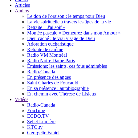
Articles
Audios
Le don de l'oraison : le temps pour Dieu
La vie spirituelle à travers les âges de la vie
Retraite « J'ai soif »
Montée pascale « Demeurez dans mon Amour »
Dieu caché : le vrai visage de Dieu
Adoration eucharistique
Retraite de carême
Radio VM Montréal
Radio Notre Dame Paris
Émissions: les saints, ces fous admirables
Radio-Canada
En présence des anges
Saint Charles de Foucauld
En sa présence : autobiographie
En chemin avec Thérèse de Lisieux
Vidéos
Radio-Canada
YouTube
ECDQ.TV
Sel et Lumière
KTO.tv
Georgette Faniel