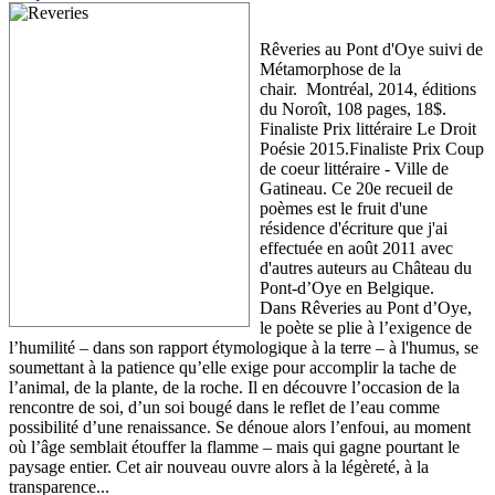
Rêveries au Pont d'Oye suivi de
Métamorphose de la
chair. Montréal, 2014, éditions
du Noroît, 108 pages, 18$.
Finaliste Prix littéraire Le Droit
Poésie 2015.Finaliste Prix Coup
de coeur littéraire - Ville de
Gatineau. Ce 20e recueil de
poèmes est le fruit d'une
résidence d'écriture que j'ai
effectuée en août 2011 avec
d'autres auteurs au Château du
Pont-d’Oye en Belgique.
Dans Rêveries au Pont d’Oye,
le poète se plie à l’exigence de
l’humilité – dans son rapport étymologique à la terre – à l'humus, se
soumettant à la patience qu’elle exige pour accomplir la tache de
l’animal, de la plante, de la roche. Il en découvre l’occasion de la
rencontre de soi, d’un soi bougé dans le reflet de l’eau comme
possibilité d’une renaissance. Se dénoue alors l’enfoui, au moment
où l’âge semblait étouffer la flamme – mais qui gagne pourtant le
paysage entier. Cet air nouveau ouvre alors à la légèreté, à la
transparence...