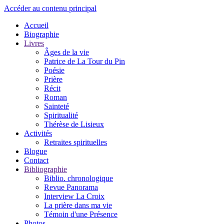
Accéder au contenu principal
Accueil
Biographie
Livres
Âges de la vie
Patrice de La Tour du Pin
Poésie
Prière
Récit
Roman
Sainteté
Spiritualité
Thérèse de Lisieux
Activités
Retraites spirituelles
Blogue
Contact
Bibliographie
Biblio. chronologique
Revue Panorama
Interview La Croix
La prière dans ma vie
Témoin d'une Présence
Photos