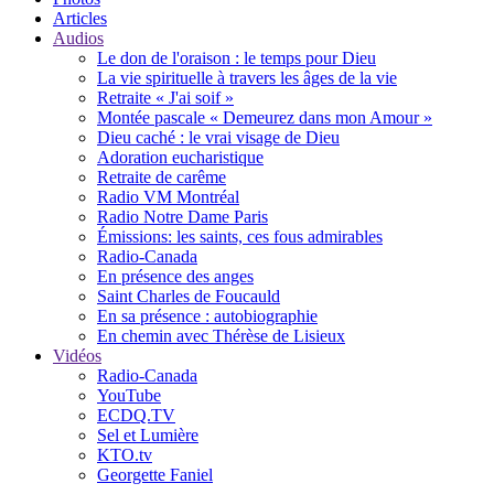
Articles
Audios
Le don de l'oraison : le temps pour Dieu
La vie spirituelle à travers les âges de la vie
Retraite « J'ai soif »
Montée pascale « Demeurez dans mon Amour »
Dieu caché : le vrai visage de Dieu
Adoration eucharistique
Retraite de carême
Radio VM Montréal
Radio Notre Dame Paris
Émissions: les saints, ces fous admirables
Radio-Canada
En présence des anges
Saint Charles de Foucauld
En sa présence : autobiographie
En chemin avec Thérèse de Lisieux
Vidéos
Radio-Canada
YouTube
ECDQ.TV
Sel et Lumière
KTO.tv
Georgette Faniel