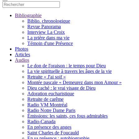
Bibliographie
Biblio. chronologique
Revue Panorama
Interview La Croix
La prière dans ma vie
Témoin d'une Présence
Photos
Articles
Audios
Le don de l'oraison : le temps pour Dieu
La vie spirituelle à travers les âges de la vie
Retraite « J'ai soif »
Montée pascale « Demeurez dans mon Amour »
Dieu caché : le vrai visage de Dieu
Adoration eucharistique
Retraite de carême
Radio VM Montréal
Radio Notre Dame Paris
Émissions: les saints, ces fous admirables
Radio-Canada
En présence des anges
Saint Charles de Foucauld
En sa présence : autobiographie