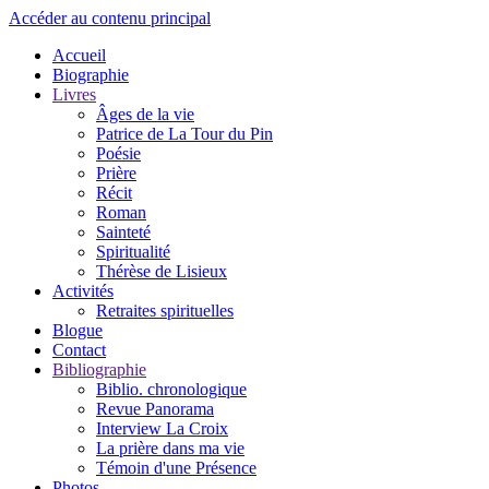
Accéder au contenu principal
Accueil
Biographie
Livres
Âges de la vie
Patrice de La Tour du Pin
Poésie
Prière
Récit
Roman
Sainteté
Spiritualité
Thérèse de Lisieux
Activités
Retraites spirituelles
Blogue
Contact
Bibliographie
Biblio. chronologique
Revue Panorama
Interview La Croix
La prière dans ma vie
Témoin d'une Présence
Photos