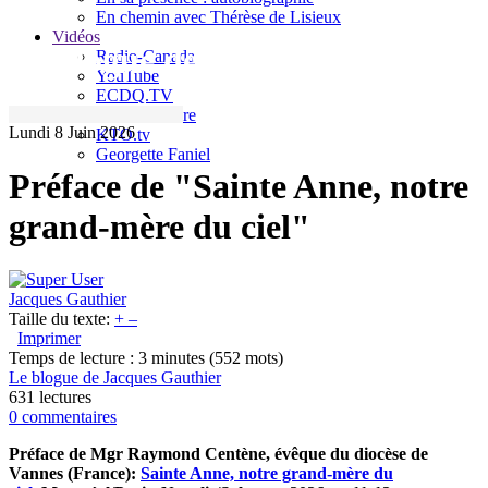
En chemin avec Thérèse de Lisieux
Vidéos
Le blogue de Jacques Gauthier
Radio-Canada
YouTube
ECDQ.TV
Sel et Lumière
Lundi 8 Juin 2026
KTO.tv
Georgette Faniel
Préface de "Sainte Anne, notre
grand-mère du ciel"
Jacques Gauthier
Taille du texte:
+
–
Imprimer
Temps de lecture : 3 minutes
(552 mots)
Le blogue de Jacques Gauthier
631 lectures
0 commentaires
Préface de Mgr Raymond Centène, évêque du diocèse de
Vannes (France):
Sainte Anne, notre grand-mère du