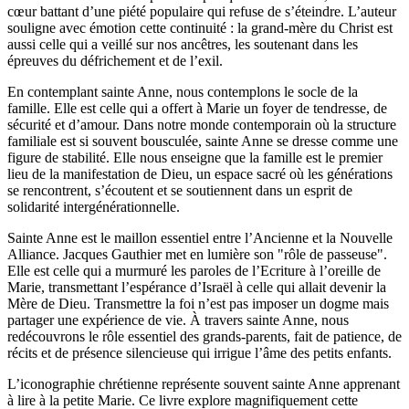
cœur battant d’une piété populaire qui refuse de s’éteindre. L’auteur
souligne avec émotion cette continuité : la grand-mère du Christ est
aussi celle qui a veillé sur nos ancêtres, les soutenant dans les
épreuves du défrichement et de l’exil.
En contemplant sainte Anne, nous contemplons le socle de la
famille. Elle est celle qui a offert à Marie un foyer de tendresse, de
sécurité et d’amour. Dans notre monde contemporain où la structure
familiale est si souvent bousculée, sainte Anne se dresse comme une
figure de stabilité. Elle nous enseigne que la famille est le premier
lieu de la manifestation de Dieu, un espace sacré où les générations
se rencontrent, s’écoutent et se soutiennent dans un esprit de
solidarité intergénérationnelle.
Sainte Anne est le maillon essentiel entre l’Ancienne et la Nouvelle
Alliance. Jacques Gauthier met en lumière son "rôle de passeuse".
Elle est celle qui a murmuré les paroles de l’Ecriture à l’oreille de
Marie, transmettant l’espérance d’Israël à celle qui allait devenir la
Mère de Dieu. Transmettre la foi n’est pas imposer un dogme mais
partager une expérience de vie. À travers sainte Anne, nous
redécouvrons le rôle essentiel des grands-parents, fait de patience, de
récits et de présence silencieuse qui irrigue l’âme des petits enfants.
L’iconographie chrétienne représente souvent sainte Anne apprenant
à lire à la petite Marie. Ce livre explore magnifiquement cette