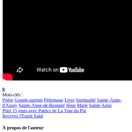
0
Mots-clés :
Prière
Grands-parents
Pèlerinage
Livre
Spiritualité
Sainte-Anne-
d'Auray
Sainte-Anne-de-Beaupré
Jésus
Marie
Sainte Anne
Prier 15 jours avec Patrice de La Tour du Pin
Recevez l'Esprit Saint
À propos de l'auteur