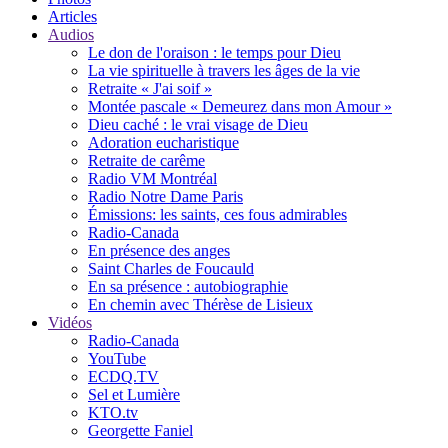
Articles
Audios
Le don de l'oraison : le temps pour Dieu
La vie spirituelle à travers les âges de la vie
Retraite « J'ai soif »
Montée pascale « Demeurez dans mon Amour »
Dieu caché : le vrai visage de Dieu
Adoration eucharistique
Retraite de carême
Radio VM Montréal
Radio Notre Dame Paris
Émissions: les saints, ces fous admirables
Radio-Canada
En présence des anges
Saint Charles de Foucauld
En sa présence : autobiographie
En chemin avec Thérèse de Lisieux
Vidéos
Radio-Canada
YouTube
ECDQ.TV
Sel et Lumière
KTO.tv
Georgette Faniel