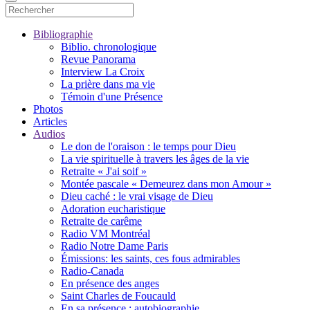
Bibliographie
Biblio. chronologique
Revue Panorama
Interview La Croix
La prière dans ma vie
Témoin d'une Présence
Photos
Articles
Audios
Le don de l'oraison : le temps pour Dieu
La vie spirituelle à travers les âges de la vie
Retraite « J'ai soif »
Montée pascale « Demeurez dans mon Amour »
Dieu caché : le vrai visage de Dieu
Adoration eucharistique
Retraite de carême
Radio VM Montréal
Radio Notre Dame Paris
Émissions: les saints, ces fous admirables
Radio-Canada
En présence des anges
Saint Charles de Foucauld
En sa présence : autobiographie