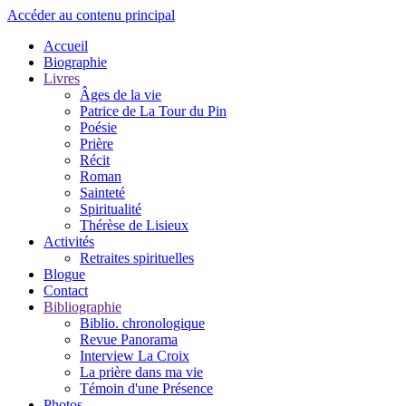
Accéder au contenu principal
Accueil
Biographie
Livres
Âges de la vie
Patrice de La Tour du Pin
Poésie
Prière
Récit
Roman
Sainteté
Spiritualité
Thérèse de Lisieux
Activités
Retraites spirituelles
Blogue
Contact
Bibliographie
Biblio. chronologique
Revue Panorama
Interview La Croix
La prière dans ma vie
Témoin d'une Présence
Photos