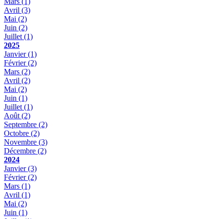
Mars
(1)
Avril
(3)
Mai
(2)
Juin
(2)
Juillet
(1)
2025
Janvier
(1)
Février
(2)
Mars
(2)
Avril
(2)
Mai
(2)
Juin
(1)
Juillet
(1)
Août
(2)
Septembre
(2)
Octobre
(2)
Novembre
(3)
Décembre
(2)
2024
Janvier
(3)
Février
(2)
Mars
(1)
Avril
(1)
Mai
(2)
Juin
(1)