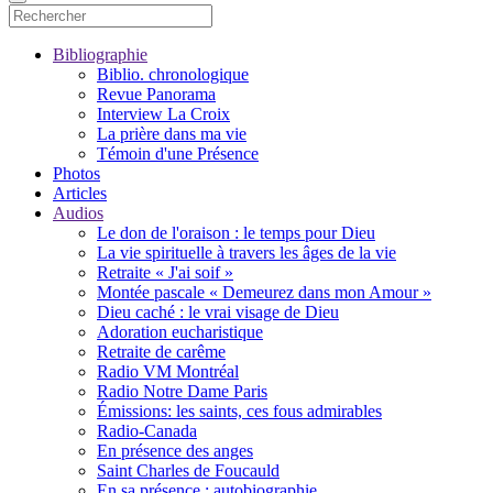
Bibliographie
Biblio. chronologique
Revue Panorama
Interview La Croix
La prière dans ma vie
Témoin d'une Présence
Photos
Articles
Audios
Le don de l'oraison : le temps pour Dieu
La vie spirituelle à travers les âges de la vie
Retraite « J'ai soif »
Montée pascale « Demeurez dans mon Amour »
Dieu caché : le vrai visage de Dieu
Adoration eucharistique
Retraite de carême
Radio VM Montréal
Radio Notre Dame Paris
Émissions: les saints, ces fous admirables
Radio-Canada
En présence des anges
Saint Charles de Foucauld
En sa présence : autobiographie