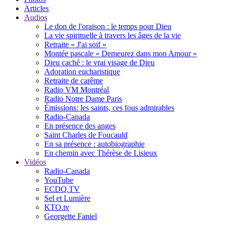
Articles
Audios
Le don de l'oraison : le temps pour Dieu
La vie spirituelle à travers les âges de la vie
Retraite « J'ai soif »
Montée pascale « Demeurez dans mon Amour »
Dieu caché : le vrai visage de Dieu
Adoration eucharistique
Retraite de carême
Radio VM Montréal
Radio Notre Dame Paris
Émissions: les saints, ces fous admirables
Radio-Canada
En présence des anges
Saint Charles de Foucauld
En sa présence : autobiographie
En chemin avec Thérèse de Lisieux
Vidéos
Radio-Canada
YouTube
ECDQ.TV
Sel et Lumière
KTO.tv
Georgette Faniel