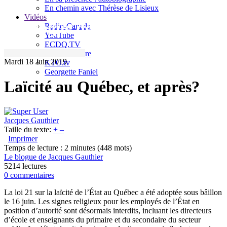
En chemin avec Thérèse de Lisieux
Vidéos
Le blogue de Jacques Gauthier
Radio-Canada
YouTube
ECDQ.TV
Sel et Lumière
Mardi 18 Juin 2019
KTO.tv
Georgette Faniel
Laïcité au Québec, et après?
Jacques Gauthier
Taille du texte:
+
–
Imprimer
Temps de lecture : 2 minutes
(448 mots)
Le blogue de Jacques Gauthier
5214 lectures
0 commentaires
La loi 21 sur la laïcité de l’État au Québec a été adoptée sous bâillon
le 16 juin. Les signes religieux pour les employés de l’État en
position d’autorité sont désormais interdits, incluant les directeurs
d’école et enseignants du primaire et du secondaire du secteur