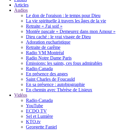
Articles
Audios
Le don de l'oraison : le temps pour Dieu
La vie spirituelle à travers les âges de la vie
Retraite « J'ai soif »
Montée pascale « Demeurez dans mon Amour »
Dieu caché : le vrai visage de Dieu
Adoration eucharistique
Retraite de carême
Radio VM Montréal
Radio Notre Dame Paris
Émissions: les saints, ces fous admirables
Radio-Canada
En présence des anges
Saint Charles de Foucauld
En sa présence : autobiographie
En chemin avec Thérèse de Lisieux
Vidéos
Radio-Canada
YouTube
ECDQ.TV
Sel et Lumière
KTO.tv
Georgette Faniel