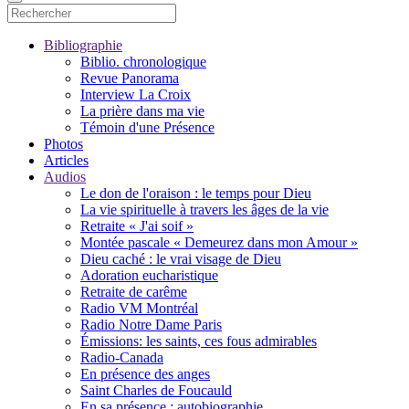
Bibliographie
Biblio. chronologique
Revue Panorama
Interview La Croix
La prière dans ma vie
Témoin d'une Présence
Photos
Articles
Audios
Le don de l'oraison : le temps pour Dieu
La vie spirituelle à travers les âges de la vie
Retraite « J'ai soif »
Montée pascale « Demeurez dans mon Amour »
Dieu caché : le vrai visage de Dieu
Adoration eucharistique
Retraite de carême
Radio VM Montréal
Radio Notre Dame Paris
Émissions: les saints, ces fous admirables
Radio-Canada
En présence des anges
Saint Charles de Foucauld
En sa présence : autobiographie