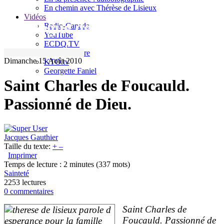
En chemin avec Thérèse de Lisieux
Vidéos
Le blogue de Jacques Gauthier
Radio-Canada
YouTube
ECDQ.TV
Sel et Lumière
Dimanche 15 Août 2010
KTO.tv
Georgette Faniel
Saint Charles de Foucauld.
Passionné de Dieu.
Jacques Gauthier
Taille du texte:
+
–
Imprimer
Temps de lecture : 2 minutes
(337 mots)
Sainteté
2253 lectures
0 commentaires
Saint Charles de
Foucauld. Passionné de