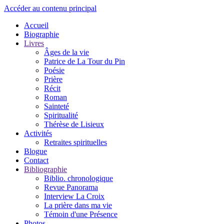
Accéder au contenu principal
Accueil
Biographie
Livres
Âges de la vie
Patrice de La Tour du Pin
Poésie
Prière
Récit
Roman
Sainteté
Spiritualité
Thérèse de Lisieux
Activités
Retraites spirituelles
Blogue
Contact
Bibliographie
Biblio. chronologique
Revue Panorama
Interview La Croix
La prière dans ma vie
Témoin d'une Présence
Photos