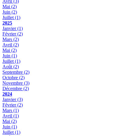
Avril
(3)
Mai
(2)
Juin
(2)
Juillet
(1)
2025
Janvier
(1)
Février
(2)
Mars
(2)
Avril
(2)
Mai
(2)
Juin
(1)
Juillet
(1)
Août
(2)
Septembre
(2)
Octobre
(2)
Novembre
(3)
Décembre
(2)
2024
Janvier
(3)
Février
(2)
Mars
(1)
Avril
(1)
Mai
(2)
Juin
(1)
Juillet
(1)