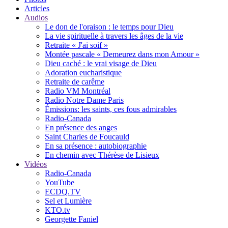
Articles
Audios
Le don de l'oraison : le temps pour Dieu
La vie spirituelle à travers les âges de la vie
Retraite « J'ai soif »
Montée pascale « Demeurez dans mon Amour »
Dieu caché : le vrai visage de Dieu
Adoration eucharistique
Retraite de carême
Radio VM Montréal
Radio Notre Dame Paris
Émissions: les saints, ces fous admirables
Radio-Canada
En présence des anges
Saint Charles de Foucauld
En sa présence : autobiographie
En chemin avec Thérèse de Lisieux
Vidéos
Radio-Canada
YouTube
ECDQ.TV
Sel et Lumière
KTO.tv
Georgette Faniel