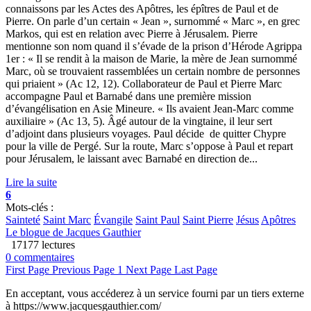
connaissons par les Actes des Apôtres, les épîtres de Paul et de
Pierre. On parle d’un certain « Jean », surnommé « Marc », en grec
Markos, qui est en relation avec Pierre à Jérusalem. Pierre
mentionne son nom quand il s’évade de la prison d’Hérode Agrippa
1er : « Il se rendit à la maison de Marie, la mère de Jean surnommé
Marc, où se trouvaient rassemblées un certain nombre de personnes
qui priaient » (Ac 12, 12). Collaborateur de Paul et Pierre Marc
accompagne Paul et Barnabé dans une première mission
d’évangélisation en Asie Mineure. « Ils avaient Jean-Marc comme
auxiliaire » (Ac 13, 5). Âgé autour de la vingtaine, il leur sert
d’adjoint dans plusieurs voyages. Paul décide de quitter Chypre
pour la ville de Pergé. Sur la route, Marc s’oppose à Paul et repart
pour Jérusalem, le laissant avec Barnabé en direction de...
Lire la suite
6
Mots-clés :
Sainteté
Saint Marc
Évangile
Saint Paul
Saint Pierre
Jésus
Apôtres
Le blogue de Jacques Gauthier
17177 lectures
0 commentaires
First Page
Previous Page
1
Next Page
Last Page
En acceptant, vous accéderez à un service fourni par un tiers externe
à https://www.jacquesgauthier.com/