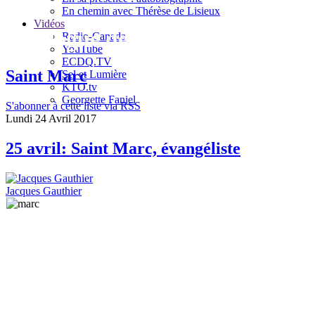
En chemin avec Thérèse de Lisieux
Vidéos
Le blogue de Jacques Gauthier
Radio-Canada
YouTube
ECDQ.TV
Saint Marc
Sel et Lumière
KTO.tv
Georgette Faniel
S'abonner à cette liste via RSS
Lundi 24 Avril 2017
25 avril: Saint Marc, évangéliste
Jacques Gauthier