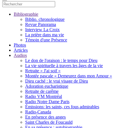
Bibliographie
Biblio. chronologique
Revue Panorama
Interview La Croix
La prière dans ma vie
Témoin d'une Présence
Photos
Articles
Audios
Le don de l'oraison : le temps pour Dieu
La vie spirituelle à travers les âges de la vie
Retraite « J'ai soif »
Montée pascale « Demeurez dans mon Amour »
Dieu caché : le vrai visage de Dieu
Adoration eucharistique
Retraite de carême
Radio VM Montréal
Radio Notre Dame Paris
Émissions: les saints, ces fous admirables
Radio-Canada
En présence des anges
Saint Charles de Foucauld
En sa présence : autobiographie