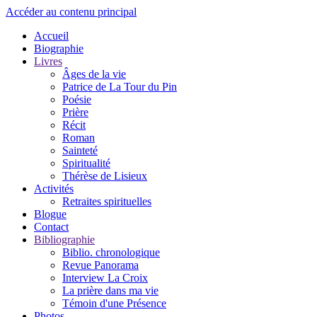
Accéder au contenu principal
Accueil
Biographie
Livres
Âges de la vie
Patrice de La Tour du Pin
Poésie
Prière
Récit
Roman
Sainteté
Spiritualité
Thérèse de Lisieux
Activités
Retraites spirituelles
Blogue
Contact
Bibliographie
Biblio. chronologique
Revue Panorama
Interview La Croix
La prière dans ma vie
Témoin d'une Présence
Photos