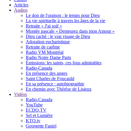
Articles
Audios
Le don de l'oraison : le temps pour Dieu
La vie spirituelle à travers les âges de la vie
Retraite « J'ai soif »
Montée pascale « Demeurez dans mon Amour »
Dieu caché : le vrai visage de Dieu
Adoration eucharistique
Retraite de carême
Radio VM Montréal
Radio Notre Dame Paris
Émissions: les saints, ces fous admirables
Radio-Canada
En présence des anges
Saint Charles de Foucauld
En sa présence : autobiographie
En chemin avec Thérèse de Lisieux
Vidéos
Radio-Canada
YouTube
ECDQ.TV
Sel et Lumière
KTO.tv
Georgette Faniel