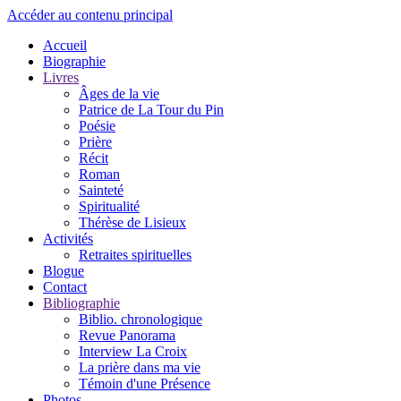
Accéder au contenu principal
Accueil
Biographie
Livres
Âges de la vie
Patrice de La Tour du Pin
Poésie
Prière
Récit
Roman
Sainteté
Spiritualité
Thérèse de Lisieux
Activités
Retraites spirituelles
Blogue
Contact
Bibliographie
Biblio. chronologique
Revue Panorama
Interview La Croix
La prière dans ma vie
Témoin d'une Présence
Photos