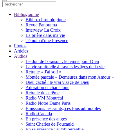
Bibliographie
Biblio. chronologique
Revue Panorama
Interview La Croix
La prière dans ma vie
Témoin d'une Présence
Photos
Articles
Audios
Le don de l'oraison : le temps pour Dieu
La vie spirituelle à travers les âges de la vie
Retraite « J'ai soif »
Montée pascale « Demeurez dans mon Amour »
Dieu caché : le vrai visage de Dieu
Adoration eucharistique
Retraite de carême
Radio VM Montréal
Radio Notre Dame Paris
Émissions: les saints, ces fous admirables
Radio-Canada
En présence des anges
Saint Charles de Foucauld
En sa présence : autobiographie